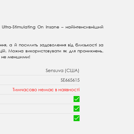
Ultra-Stimulating On Insane – найінтенсивніший
ання, а й посилить задоволення від близькості за
ацій. Можна використовувати як для проникнень,
ть не меншими!
Sensuva (США)
SE665615
Тимчасово немає в наявності