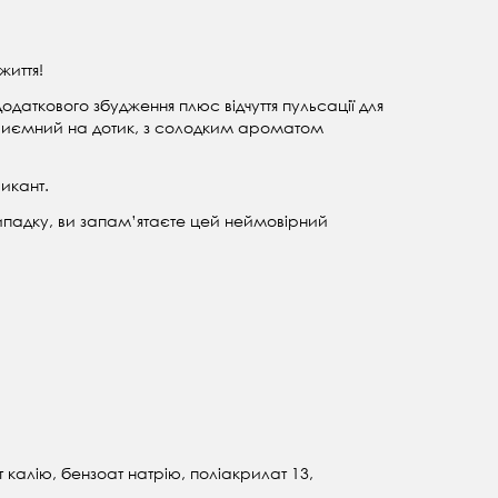
життя!
даткового збудження плюс відчуття пульсації для
 Приємний на дотик, з солодким ароматом
икант.
ипадку, ви запам’ятаєте цей неймовірний
калію, бензоат натрію, поліакрилат 13,