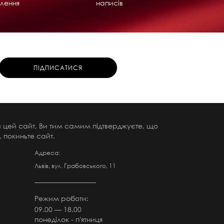
лення
написів
чи цей сайт, Ви тим самим підтверджуєте, що
 покиньте сайт.
Адреса:
Львів, вул. Грабовського, 11
Режим роботи:
09.00 — 18.00
понеділок - п'ятниця