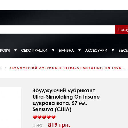
Пош
РОВ'Я
СЕКС ІГРАШКИ
БІЛИЗНА
АКСЕСУАРИ
БДС
С
ЗБУДЖУЮЧИЙ ЛУБРИКАНТ ULTRA-STIMULATING ON INSA...
Збуджуючий лубрикант
Ultra-Stimulating On Insane
цукрова вата, 57 мл.
Sensuva (США)
819 грн.
ціна: