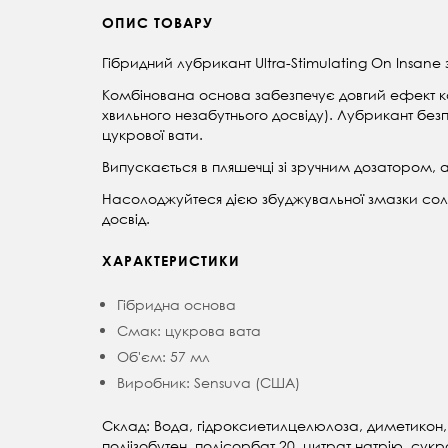
ОПИС ТОВАРУ
Гібридний лубрикант Ultra-Stimulating On Insane
Комбінована основа забезпечує довгий ефект ков
хвильного незабутнього досвіду). Лубрикант без
цукрової вати.
Випускається в пляшечці зі зручним дозатором, 
Насолоджуйтеся дією збуджувальної змазки соло
досвід.
ХАРАКТЕРИСТИКИ
Гібридна основа
Смак: цукрова вата
Об'єм: 57 мл
Виробник: Sensuva (США)
Склад: Вода, гідроксиетилцелюлоза, диметикон, 
поліізобутен, полісорбат 20, цитрат натрію, су