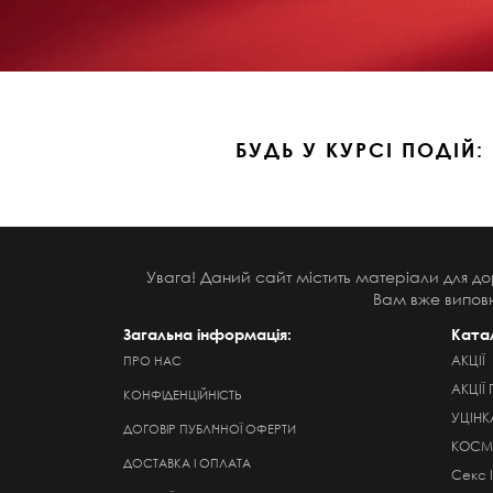
БУДЬ У КУРСІ ПОДІЙ:
Увага! Даний сайт містить матеріали для до
Вам вже виповн
Загальна інформація:
Ката
АКЦІЇ
ПРО НАС
АКЦІЇ 
КОНФІДЕНЦІЙНІСТЬ
УЦІНК
ДОГОВІР ПУБЛІЧНОЇ ОФЕРТИ
КОСМЕ
ДОСТАВКА І ОПЛАТА
Секс 