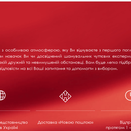
их з особливою атмосферою, яку Ви відчуваєте з першого пог
и новачок Ви чи досвідчений шанувальник чуттєвих експерим
акій дружній та невимушеній обстановці, Вам буде легко підібра
ідповісти на всі Ваші запитання та допомогти з вибором.
едставництво
Доставка «Новою поштою»
Відп
в Україні
протягом 1 –