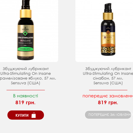
Збуджуючий лубрикант
Збуджуючий лубрикант
Ultra-Stimulating On Insane
Ultra-Stimulating On Insan
рамелізоване яблуко, 57 мл.
сінабон, 57 мл.
Sensuva (США)
Sensuva (США)
В наявності
попереднє замовлен
819 грн.
819 грн.
ПОПЕРЕДНЄ ЗАМОВЛЕННЯ
КУПИТИ