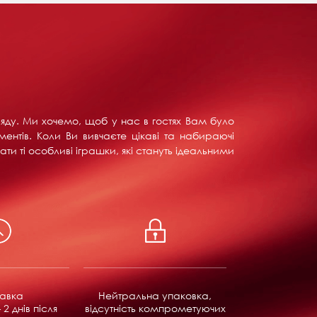
ляду. Ми хочемо, щоб у нас в гостях Вам було
ентів. Коли Ви вивчаєте цікаві та набираючі
ти ті особливі іграшки, які стануть ідеальними
равка
Нейтральна упаковка,
 2 днів після
відсутність компрометуючих