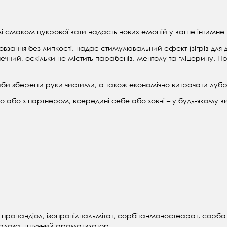
 зі смаком цукрової вати надасть нових емоцій у ваше інтимне 
зання без липкості, надає стимулювальний ефект (зігрів для до
печний, оскільки не містить парабенів, ментолу та гліцерину.
аби зберегти руки чистими, а також економічно витрачати лубр
 або з партнером, всередині себе або зовні – у будь-якому в
пропандіол, ізопропілпальмітат, сорбітанмоностеарат, сорбат 
кралоза, штучний ароматизатор.