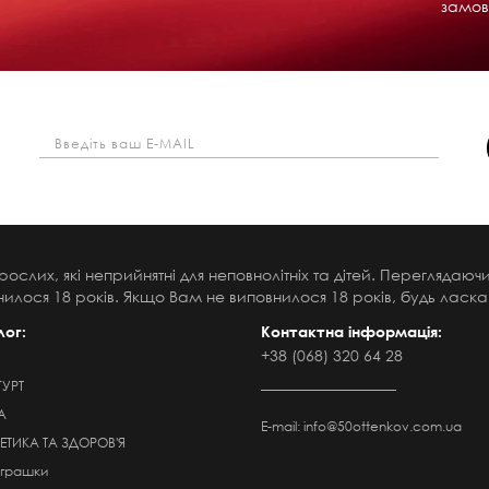
замов
рослих, які неприйнятні для неповнолітніх та дітей. Переглядаю
илося 18 років. Якщо Вам не виповнилося 18 років, будь ласка,
лог:
Контактна інформація:
+38 (068) 320 64 28
ГУРТ
А
E-mail:
info@50ottenkov.com.ua
ТИКА ТА ЗДОРОВ'Я
Іграшки