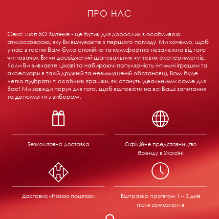
ПРО НАС
Секс шоп 5О Відтінків - це бутик для дорослих з особливою
атмосферою, яку Ви відчуваєте з першого погляду. Ми хочемо, щоб
у нас в гостях Вам було спокійно та комфортно незалежно від того
чи новачок Ви чи досвідчений шанувальник чуттєвих експериментів.
Коли Ви вивчаєте цікаві та набираючі популярність інтимні іграшки та
аксесуари в такій дружній та невимушеній обстановці, Вам буде
легко підібрати ті особливі іграшки, які стануть ідеальними саме для
Вас! Ми завжди поруч для того, щоб відповісти на всі Ваші запитання
та допомогти з вибором.
Безкоштовна доставка
Офіційне представництво
бренду в Україні
Доставка «Новою поштою»
Відправка
протягом 1 – 2 днів
після замовлення