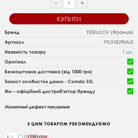
+
—
КУПИТИ
YESforLOV (Франція)
Бренд
YFL01B29SALE
Артикул
1 шт.
Наявність товару
Оригінал
Безкоштовна доставка (від 1000 грн)
Захист особистих даних - Comdo SSL
Ми – офіційний дистриб'ютор бренду
Незначний дефект пакування
З ЦИМ ТОВАРОМ РЕКОМЕНДУЄМО
Лубрикант
1190 грн.