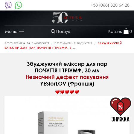
+38 (068) 320 64 28
Пошук
Кошик
0
Меню
Toggle
navigation
КОСМЕТИКА ТА ЗДОРОВ'Я
ПОСИЛЕННЯ ВІДЧУТТІВ
ЗБУДЖУЮЧИЙ
ЕЛІКСИР ДЛЯ ПАР ПОЧУТТЯ І ТРІУМФ, 3...
Збуджуючий еліксир для пар
ПОЧУТТЯ І ТРІУМФ, 30 мл
Незначний дефект пакування
YESforLOV (Франція)