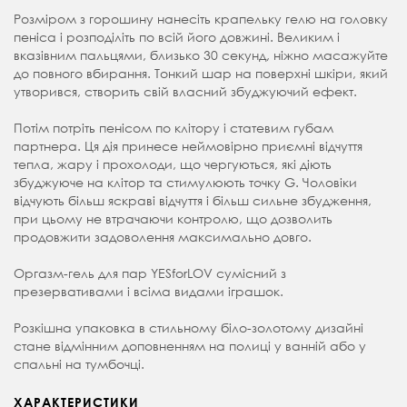
Розміром з горошину нанесіть крапельку гелю на головку
пеніса і розподіліть по всій його довжині. Великим і
вказівним пальцями, близько 30 секунд, ніжно масажуйте
до повного вбирання. Тонкий шар на поверхні шкіри, який
утворився, створить свій власний збуджуючий ефект.
Потім потріть пенісом по клітору і статевим губам
партнера. Ця дія принесе неймовірно приємні відчуття
тепла, жару і прохолоди, що чергуються, які діють
збуджуюче на клітор та стимулюють точку G. Чоловіки
відчують більш яскраві відчуття і більш сильне збудження,
при цьому не втрачаючи контролю, що дозволить
продовжити задоволення максимально довго.
Оргазм-гель для пар YESforLOV сумісний з
презервативами і всіма видами іграшок.
Розкішна упаковка в стильному біло-золотому дизайні
стане відмінним доповненням на полиці у ванній або у
спальні на тумбочці.
ХАРАКТЕРИСТИКИ