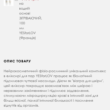
на
водній
основі
ЗІГРІВАЮЧИЙ,
100
мл
YESforLOV
(Франція)
ОПИС ТОВАРУ
Нейрокосметичний фізіо-рослинний унікальний комплекс
в еліксирі для пар YESforLOV працює як біологічний
підсилювач чуттєвої насолоди. Діючи як "віагра для шкіри",
цей еліксир покращує взаємозв'язок між шкірою і
нервовими закінченнями і підсилює задоволення,
стимулюючи мікроциркуляцію крові в інтимній зоні для
більш якісної, палкої інтимної близькості і посилення
відчуттів від оргазмів.