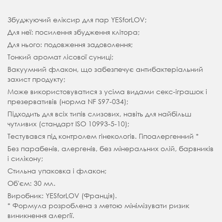
Збуджуючий еліксир для пар YESforLOV;
Для неї: посилення збудження клітора;
Для нього: подовження задоволення;
Тонкий аромат лісової суниці;
Вакуумний флакон, що забезпечує антибактеріальний
захист продукту;
Може використовуватися з усіма видами секс-іграшок і
презервативів (норма NF S97-034);
Підходить для всіх типів слизових, навіть для найбільш
чутливих (стандарт ISO 10993-5-10);
Тестувався під контролем гінекологів. Гіпоалергенний *
Без парабенів, алергенів, без мінеральних олій, барвників
і силікону;
Стильна упаковка і флакон;
Об'єм: 30 мл.
Виробник: YESforLOV (Франція).
* Формула розроблена з метою мінімізувати ризик
виникнення алергії.