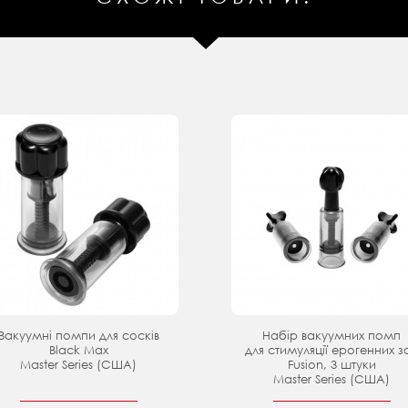
Вакуумні помпи для сосків
Набір вакуумних помп
Black Max
для стимуляції ерогенних з
Master Series (США)
Fusion, 3 штуки
Master Series (США)