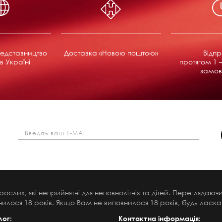
едставництво
Доставка «Новою поштою»
Відп
в Україні
протягом 1 –
замов
рослих, які неприйнятні для неповнолітніх та дітей. Переглядаю
илося 18 років. Якщо Вам не виповнилося 18 років, будь ласка,
лог:
Контактна інформація: