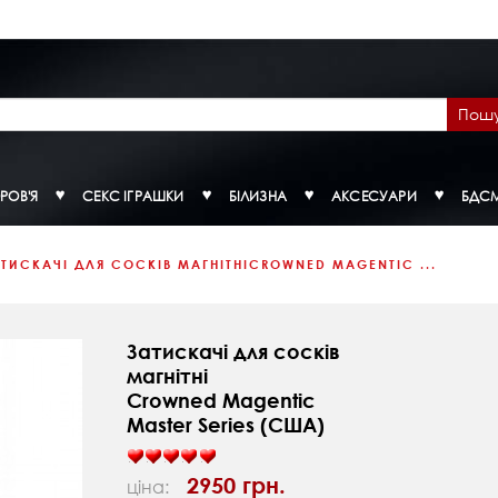
Пош
РОВ'Я
СЕКС ІГРАШКИ
БІЛИЗНА
АКСЕСУАРИ
БДС
ТИСКАЧІ ДЛЯ СОСКІВ МАГНІТНІCROWNED MAGENTIC ...
Затискачі для сосків
магнітні
Crowned Magentic
Master Series (США)
2950 грн.
ціна: