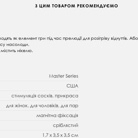
З ЦИМ ТОВАРОМ РЕКОМЕНДУЄМО
ідходять як елемент гри під час прелюдії для розігріву відчуттів
есу насолоди.
 містить нікелю.
Master Series
США
стимуляція сосків, прикраса
для жінок, для чоловіків, для пар
магнітна фіксація
сріблястий
1,7 x 3,5 x 3,5 см