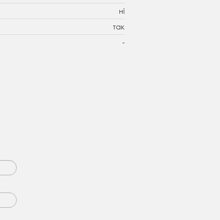
ні
так
-