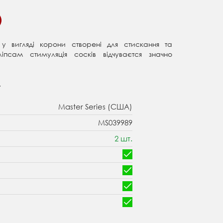
s у вигляді корони створені для стискання та
ліпсам стимуляція сосків відчуваєтся значно
.
Master Series (США)
MS039989
2 шт.