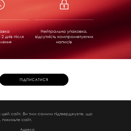
равка
Нейтральна упаковка,
 2 днів після
відсутність компрометуючих
лення
написів
чи цей сайт, Ви тим самим підтверджуєте, що
 покиньте сайт.
Адреса: