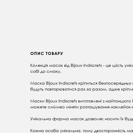
ОПИС ТОВАРУ
Колекція масок від Bijoux Indiscrets - це шіст
собі до смаку.
Маска Bijoux Indiscrets кріпиться безпосередньо
будуть повторюватися раз за разом, адже кріпле
Маски Bijoux Indiscrets виготовлені з найтонш
можете сміливо міняти розташування наклейок-крі
Унікальна форма масок дозволяє носити їх будь
Кожна особа унікальна, тому двосторонність ма