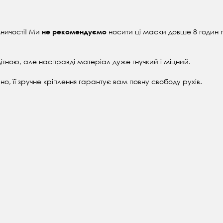
ничості! Ми
носити ці маски довше 8 годин 
не рекомендуємо
ндітною, але насправді матеріал дуже гнучкий і міцний.
о, її зручне кріплення гарантує вам повну свободу рухів.