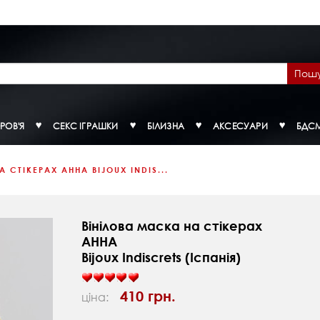
Пош
РОВ'Я
СЕКС ІГРАШКИ
БІЛИЗНА
АКСЕСУАРИ
БДС
 СТІКЕРАХ АННА BIJOUX INDIS...
Вінілова маска на стікерах
АННА
Bijoux Indiscrets (Іспанія)
410 грн.
ціна: