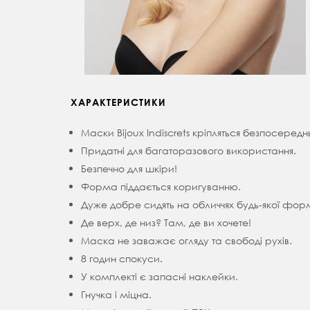
ХАРАКТЕРИСТИКИ
Маски Bijoux Indiscrets кріпляться безпосеред
Придатні для багаторазового використання.
Безпечно для шкіри!
Форма піддається коригуванню.
Дуже добре сидять на обличчях будь-якої фор
Де верх, де низ? Там, де ви хочете!
Маска не заважає огляду та свободі рухів.
8 годин спокуси.
У комплекті є запасні наклейки.
Гнучка і міцна.