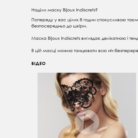
Наділи маску Bijoux Indiscrets?
Попереду у вас цілих 8 годин спокусливою таєм
безпосередньо до шкіри.
Маска Bijoux Indiscrets виглядає делікатною і те
В цій масці можна танцювати всю ніч безперервн
ВІДЕО