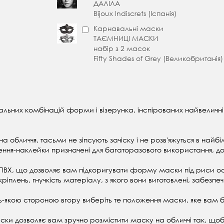
ДАЛІЛA
Bijoux Indiscrets (Іспанія)
Карнавальні маски
ТАЄМНИЦІ МАСКИ
набір з 2 масок
Fifty Shades of Grey (Великобританія)
ь унікальних комбінацій форми і візерунка, інспірованих найве
 на обличчя, тасьми не зіпсують зачіску і не розв'яжуться в на
ння-наклейки призначені для багаторазового використання, до 
ого ПВХ, що дозволяє вам підкоригувати форму маски під риси
плень, гнучкість матеріалу, з якого вони виготовлені, забезпеч
-якою стороною вгору виберіть те положення маски, яке вам 
ски дозволяє вам зручно розмістити маску на обличчі так, щоб