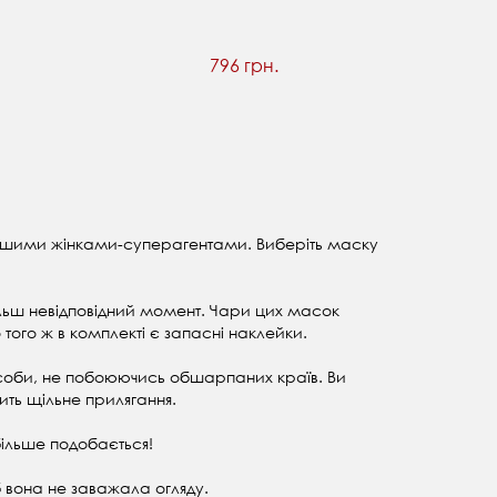
796 грн.
личнішими жінками-суперагентами. Виберіть маску
йбільш невідповідний момент. Чари цих масок
того ж в комплекті є запасні наклейки.
 особи, не побоюючись обшарпаних країв. Ви
ить щільне прилягання.
більше подобається!
 вона не заважала огляду.