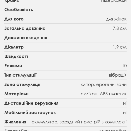
Особливість
для жінок
Для кого
7,8 см
Загальна довжина
-
Довжина введення
1,9 см
Діаметр
Швидкості
10
Режими
вібрація
Тип стимуляції
клітор, ерогенні зони
Зона стимуляції
силікон, ABS-пластик
Матеріали
ні
Дистанційне керування
ні
Мобільний застосунок
акумулятор, зарядний пристрій в комплекті
Живлення
не потребує
Батарейки