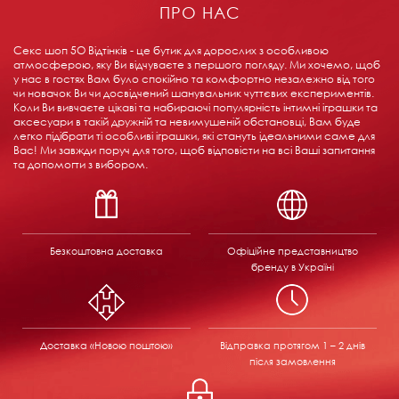
ПРО НАС
Секс шоп 5О Відтінків - це бутик для дорослих з особливою
атмосферою, яку Ви відчуваєте з першого погляду. Ми хочемо, щоб
у нас в гостях Вам було спокійно та комфортно незалежно від того
чи новачок Ви чи досвідчений шанувальник чуттєвих експериментів.
Коли Ви вивчаєте цікаві та набираючі популярність інтимні іграшки та
аксесуари в такій дружній та невимушеній обстановці, Вам буде
легко підібрати ті особливі іграшки, які стануть ідеальними саме для
Вас! Ми завжди поруч для того, щоб відповісти на всі Ваші запитання
та допомогти з вибором.
Безкоштовна доставка
Офіційне представництво
бренду в Україні
Доставка «Новою поштою»
Відправка
протягом 1 – 2 днів
після замовлення