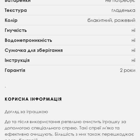
гладенька
Текстура
блакитний, рожевий
Колір
ні
Гнучкість
ні
Водонепроникність
ні
Сумочка для зберігання
ні
Інструкція
2 роки
Гарантія
.
КОРИСНА ІНФОРМАЦІЯ
Догляд за іграшкою
До та після використання ретельно очистить іграшку за
допомогою спеціального спрею. Такі спреї мʼяко та
ефективно очищують. Більшість з них також перешкоджає