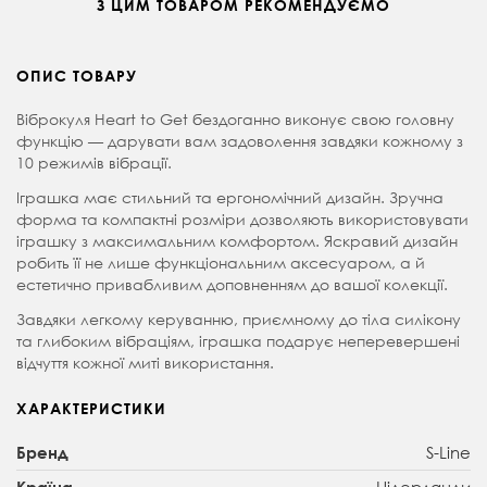
З ЦИМ ТОВАРОМ РЕКОМЕНДУЄМО
ОПИС ТОВАРУ
Віброкуля Heart to Get бездоганно виконує свою головну
функцію — дарувати вам задоволення завдяки кожному з
10 режимів вібрації.
Іграшка має стильний та ергономічний дизайн. Зручна
форма та компактні розміри дозволяють використовувати
іграшку з максимальним комфортом. Яскравий дизайн
робить її не лише функціональним аксесуаром, а й
естетично привабливим доповненням до вашої колекції.
Завдяки легкому керуванню, приємному до тіла силікону
та глибоким вібраціям, іграшка подарує неперевершені
відчуття кожної миті використання.
ХАРАКТЕРИСТИКИ
S-Line
Бренд
Нідерланди
Країна