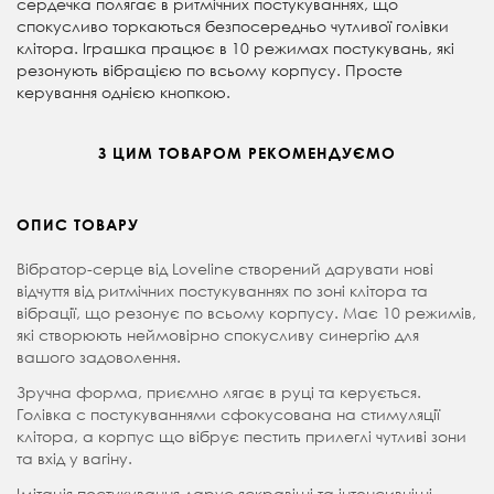
сердечка полягає в ритмічних постукуваннях, що
спокусливо торкаються безпосередньо чутливої голівки
клітора. Іграшка працює в 10 режимах постукувань, які
резонують вібрацією по всьому корпусу. Просте
керування однією кнопкою.
З ЦИМ ТОВАРОМ РЕКОМЕНДУЄМО
ОПИС ТОВАРУ
Вібратор-серце від Loveline створений дарувати нові
відчуття від ритмічних постукуваннях по зоні клітора та
вібрації, що резонує по всьому корпусу. Має 10 режимів,
які створюють неймовірно спокусливу синергію для
вашого задоволення.
Зручна форма, приємно лягає в руці та керується.
Голівка с постукуваннями сфокусована на стимуляції
клітора, а корпус що вібрує пестить прилеглі чутливі зони
та вхід у вагіну.
Імітація постукування дарує яскравіші та інтенсивніші