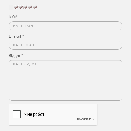
Ім'я*
E-mail *
Відгук *