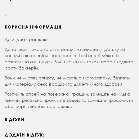
.
КОРИСНА ІНФОРМАЦІЯ
Догляд за іграшкою
До та після використання ретельно очистить іграшку за
допомогою спеціального спрею. Такі спреї мʼяко та
ефективно очищують. Більшість з них також перешкоджає
росту бактерій.
Вони не містять спирту, не мають різкого запаху, безпечні
для матеріалу секс іграшок та для інтимного здоровʼя.
Розпиліть спрей на поверхню іграшки, залиште на кілька
хвилин, ретельно промийте водою та залиште просохнути
або витріть чистою серветкою.
ВІДГУКИ
ДОДАТИ ВІДГУК: