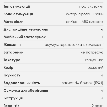
постукування
Тип стимуляції
клітор, ерогенні зони
Зона стимуляції
силікон, ABS-пластик
Матеріали
ні
Дистанційне керування
ні
Мобільний застосунок
акумулятор, зарядка в комплекті
Живлення
не потребує
Батарейки
гладенька
Текстура
рожевий
Колір
ні
Гнучкість
захист від бризок (IPX4)
Водонепроникність
ні
Сумочка для зберігання
ні
Інструкція
2 роки
Гарантія