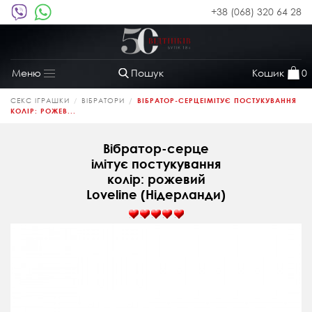
+38 (068) 320 64 28
Пошук
Кошик
0
Меню
Toggle
navigation
СЕКС ІГРАШКИ
ВІБРАТОРИ
ВІБРАТОР-СЕРЦЕІМІТУЄ ПОСТУКУВАННЯ
КОЛІР: РОЖЕВ...
Вібратор-серце
імітує постукування
колір: рожевий
Loveline (Нідерланди)