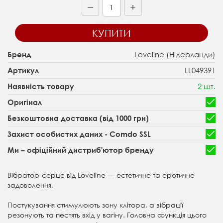
+
—
КУПИТИ
Loveline (Нідерланди)
Бренд
LL049391
Артикул
2 шт.
Наявність товару
Оригінал
Безкоштовна доставка (від 1000 грн)
Захист особистих даних - Comdo SSL
Ми – офіційний дистриб'ютор бренду
Вібратор-серце від Loveline — естетичне та еротичне
задоволення.
Постукування стимулюють зону клітора, а вібрації
резонують та пестять вхід у вагіну. Головна функція цього