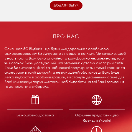
ПРО НАС
Секс шоп 5О Відтінків - це бутик для дорослих з особливою
атмосферою, яку Ви відчуваєте з першого погляду. Ми хочемо, щоб
у нас в гостях Вам було спокійно та комфортно незалежно від того
чи новачок Ви чи досвідчений шанувальник чуттєвих експериментів.
Коли Ви вивчаєте цікаві та набираючі популярність інтимні іграшки та
аксесуари в такій дружній та невимушеній обстановці, Вам буде
легко підібрати ті особливі іграшки, які стануть ідеальними саме для
Вас! Ми завжди поруч для того, щоб відповісти на всі Ваші запитання
та допомогти з вибором.
Безкоштовна доставка
Офіційне представництво
бренду в Україні