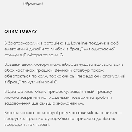
(Франція)
ОПИС ТОВАРУ
Вібратор-кролик з ротацією від Loveline поєднує в собі
елегантний дизайн та глибокі вібрації для одночасної
стимуляції клітора та зони G.
Завдяки двом моторчикам, вібрації чудово відчуваються в
обох частинах іграшки. Великий стовбур також
обертається по колу, торкаючись і передаючи спокусливі
вібрації по чутливій зоні G.
Вібратор має міцну присоску, завдяки якій іграшку
можна закріпити на гладенькій поверхні та зробити
задоволення ще більш різноманітним.
Верхня кнопка на корпусі регулює швидкість, а нижня —
візерунки. Іграшка суперм'яка та приємна до тіла як
всередині, так і ззовні.