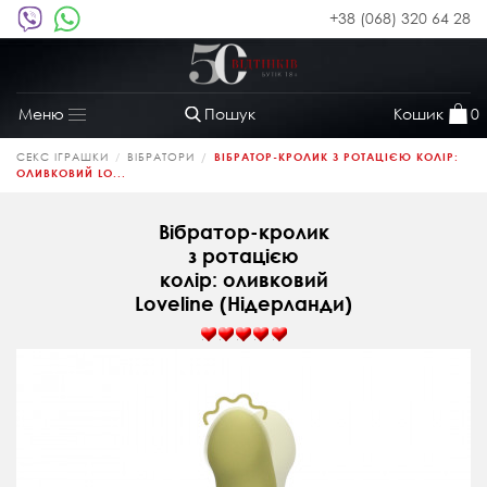
+38 (068) 320 64 28
Пошук
Кошик
0
Меню
Toggle
navigation
СЕКС ІГРАШКИ
ВІБРАТОРИ
ВІБРАТОР-КРОЛИК З РОТАЦІЄЮ КОЛІР:
ОЛИВКОВИЙ LO...
Вібратор-кролик
з ротацією
колір: оливковий
Loveline (Нідерланди)