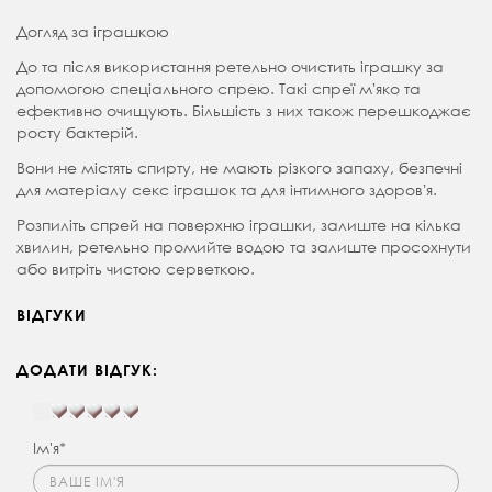
Догляд за іграшкою
До та після використання ретельно очистить іграшку за
допомогою спеціального спрею. Такі спреї мʼяко та
ефективно очищують. Більшість з них також перешкоджає
росту бактерій.
Вони не містять спирту, не мають різкого запаху, безпечні
для матеріалу секс іграшок та для інтимного здоровʼя.
Розпиліть спрей на поверхню іграшки, залиште на кілька
хвилин, ретельно промийте водою та залиште просохнути
або витріть чистою серветкою.
ВІДГУКИ
ДОДАТИ ВІДГУК:
Ім'я*