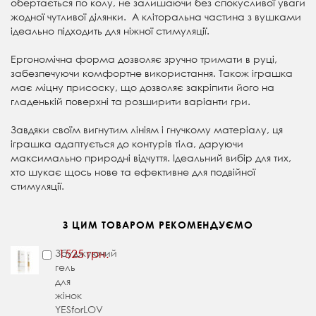
обертається по колу, не залишаючи без спокусливої уваги
жодної чутливої ділянки. А кліторальна частина з вушками
ідеально підходить для ніжної стимуляції.
Ергономічна форма дозволяє зручно тримати в руці,
забезпечуючи комфортне використання. Також іграшка
має міцну присоску, що дозволяє закріпити його на
гладенькій поверхні та розширити варіанти гри.
Завдяки своїм вигнутим лініям і гнучкому матеріалу, ця
іграшка адаптується до контурів тіла, даруючи
максимально природні відчуття. Ідеальний вибір для тих,
хто шукає щось нове та ефективне для подвійної
стимуляції.
З ЦИМ ТОВАРОМ РЕКОМЕНДУЄМО
Збуджуючий
1525 грн.
гель
для
жінок
YESforLOV