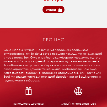
КУПИТИ
ПРО НАС
Секс шоп 5О Відтінків - це бутик для дорослих з особливою
атмосферою, яку Ви відчуваєте з першого погляду. Ми хочемо, щоб
у нас в гостях Вам було спокійно та комфортно незалежно від того
чи новачок Ви чи досвідчений шанувальник чуттєвих експериментів.
Коли Ви вивчаєте цікаві та набираючі популярність інтимні іграшки та
аксесуари в такій дружній та невимушеній обстановці, Вам буде
легко підібрати ті особливі іграшки, які стануть ідеальними саме для
Вас! Ми завжди поруч для того, щоб відповісти на всі Ваші запитання
та допомогти з вибором.
Безкоштовна доставка
Офіційне представництво