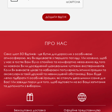
ПРО НАС
Секс шоп 5О Відтінків - це бутик для дорослих з особливою
атмосферою, яку Ви відчуваєте з першого погляду. Ми хочемо, щоб
у нас в гостях Вам було спокійно та комфортно незалежно від того
чи новачок Ви чи досвідчений шанувальник чуттєвих експериментів.
Коли Ви вивчаєте цікаві та набираючі популярність інтимні іграшки та
аксесуари в такій дружній та невимушеній обстановці, Вам буде
легко підібрати ті особливі іграшки, які стануть ідеальними саме для
Вас! Ми завжди поруч для того, щоб відповісти на всі Ваші запитання
та допомогти з вибором.
Безкоштовна доставка
Офіційне представництво