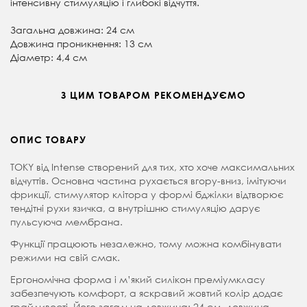
інтенсивну стимуляцію і глибокі відчуття.
Загальна довжина: 24 см
Довжина проникнення: 13 см
Діаметр: 4,4 см
З ЦИМ ТОВАРОМ РЕКОМЕНДУЄМО
ОПИС ТОВАРУ
TOKY від Intense створений для тих, хто хоче максимальних
відчуттів. Основна частина рухається вгору-вниз, імітуючи
фрикції, стимулятор клітора у формі бджілки відтворює
тендітні рухи язичка, а внутрішню стимуляцію дарує
пульсуюча мембрана.
Функції працюють незалежно, тому можна комбінувати
режими на свій смак.
Ергономічна форма і м’який силікон преміумкласу
забезпечують комфорт, а яскравий жовтий колір додає
грайливості. Його з
агальна довжина: 24 см, д
овжина