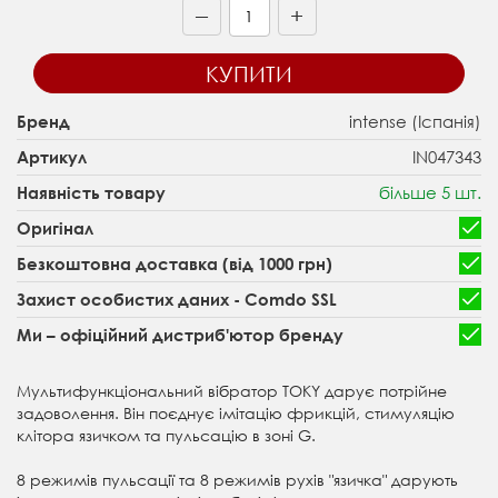
+
—
КУПИТИ
intense (Іспанія)
Бренд
IN047343
Артикул
більше 5 шт.
Наявність товару
Оригінал
Безкоштовна доставка (від 1000 грн)
Захист особистих даних - Comdo SSL
Ми – офіційний дистриб'ютор бренду
Мультифункціональний вібратор TOKY дарує потрійне
задоволення. Він поєднує імітацію фрикцій, стимуляцію
клітора язичком та пульсацію в зоні G.
8 режимів пульсації та 8 режимів рухів "язичка" дарують