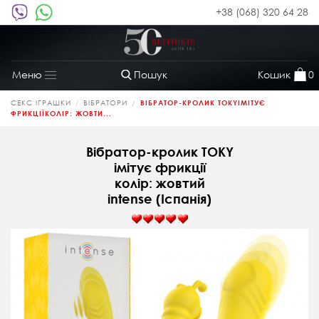
+38 (068) 320 64 28
Пошук
Кошик
0
Меню
Toggle
navigation
СЕКС ІГРАШКИ
ВІБРАТОРИ
ВІБРАТОР-КРОЛИК TOKYІМІТУЄ
ФРИКЦІЇКОЛІР: ЖОВТИ...
Вібратор-кролик TOKY
імітує фрикції
колір: жовтий
іntense (Іспанія)