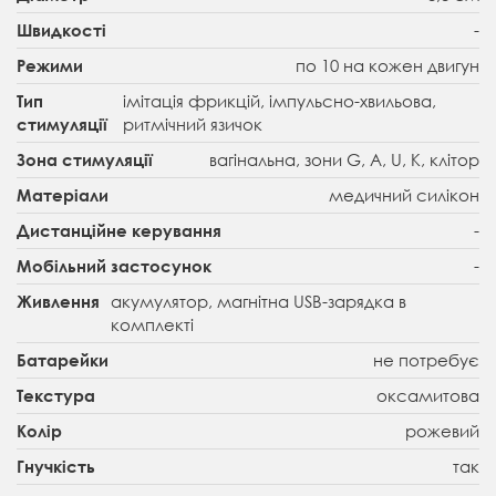
-
Швидкості
по 10 на кожен двигун
Режими
імітація фрикцій, імпульсно-хвильова,
Тип
ритмічний язичок
стимуляції
вагінальна, зони G, A, U, K, клітор
Зона стимуляції
медичний силікон
Матеріали
-
Дистанційне керування
-
Мобільний застосунок
акумулятор, магнітна USB-зарядка в
Живлення
комплекті
не потребує
Батарейки
оксамитова
Текстура
рожевий
Колір
так
Гнучкість