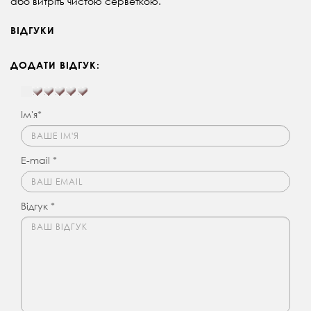
або витріть чистою серветкою.
ВІДГУКИ
ДОДАТИ ВІДГУК:
Ім'я*
E-mail *
Відгук *