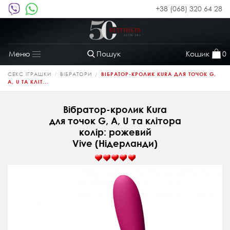
+38 (068) 320 64 28
Пошук
Кошик
0
Меню
Toggle
navigation
СЕКС ІГРАШКИ
ВІБРАТОРИ
ВІБРАТОР-КРОЛИК KURA ДЛЯ ТОЧОК G,
A, U ТА КЛІТ...
Вібратор-кролик Kura
для точок G, A, U та клітора
колір: рожевий
Vive (Нідерланди)