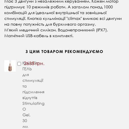
Має 3 двигуни з незалежним керуванням. Кожен мотор
підтримує 10 режимів роботи. А загалом понад 1000
комбінацій для ідеальної внутрішньої та зовнішньої
стимуляції. Кнопка кульмінації "climax" вмикає всі двигуни
на повну потужність для бурхливого оргазму.
М'який медичний силікон. Водонепроникний (IPX7).
Магнітний USB-кабель в комплекті.
З ЦИМ ТОВАРОМ РЕКОМЕНДУЄМО
Канабіс-
2635 грн.
ГЕЛЬ
для
стимуляції
та
підсилення
відчуттів
Stimulating
O
Gel,
30
мл