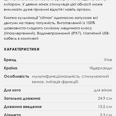
клітором. У деяких жінок стимуляція цієї області може
викликати дуже приємні відчуття і навіть оргазм.
Кнопка кульмінації "climax" одночасно запускає всі
двигуни на повну потужність. Виготовлений із 100%
шовковисто-гладкого силікону медичного класу
(гіпоалергенний). Водонепроникний (IPX7). Магнітний USB-
кабель в комплекті
ХАРАКТЕРИСТИКИ
Vive
Бренд
Нідерланди
Країна
мультифункціональність, стимулюючий
Особливість
язичок, імітація фрикцій
для жінок
Для кого
24,9 см
Загальна довжина
13,5 см
Довжина введення
3,3 см
Діаметр