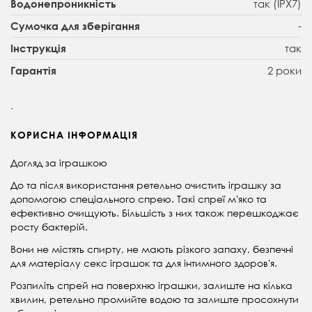
так (IPX7)
Водонепроникність
-
Сумочка для зберігання
так
Інструкція
2 роки
Гарантія
.
КОРИСНА ІНФОРМАЦІЯ
Догляд за іграшкою
До та після використання ретельно очистить іграшку за
допомогою спеціального спрею. Такі спреї мʼяко та
ефективно очищують. Більшість з них також перешкоджає
росту бактерій.
Вони не містять спирту, не мають різкого запаху, безпечні
для матеріалу секс іграшок та для інтимного здоровʼя.
Розпиліть спрей на поверхню іграшки, залиште на кілька
хвилин, ретельно промийте водою та залиште просохнути