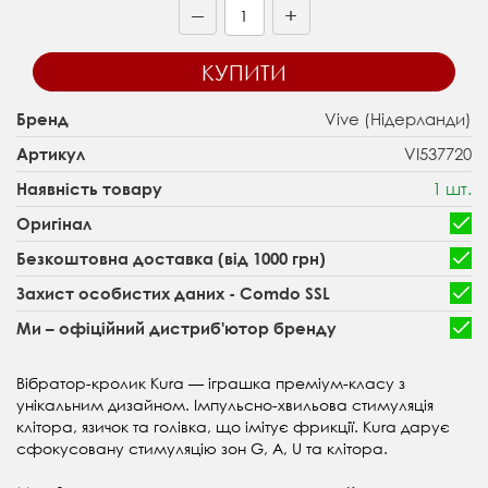
+
—
КУПИТИ
Vive (Нідерланди)
Бренд
VI537720
Артикул
1 шт.
Наявність товару
Оригінал
Безкоштовна доставка (від 1000 грн)
Захист особистих даних - Comdo SSL
Ми – офіційний дистриб'ютор бренду
Вібратор-кролик Kura — іграшка преміум-класу з
унікальним дизайном. Імпульсно-хвильова стимуляція
клітора, язичок та голівка, що імітує фрикції. Kura дарує
сфокусовану стимуляцію зон G, A, U та клітора.