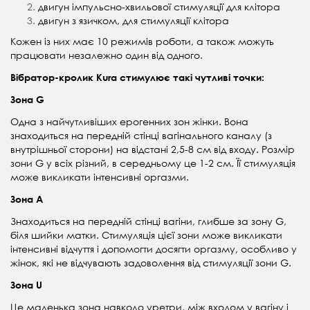
двигун імпульсно-хвильової стимуляції для клітора
двигун з язичком, для стимуляції клітора
Кожен із них має 10 режимів роботи, а також можуть
працювати незалежно один від одного.
Вібратор-кролик Kura стимулює
такі чутливі точки:
Зона G
Одна з найчутливіших ерогенних зон жінки. Вона
знаходиться на передній стінці вагінального каналу (з
внутрішньої сторони) на відстані 2,5-8 см від входу. Розмір
зони G у всіх різний, в середньому це 1-2 см. Її стимуляція
може викликати інтенсивні оргазми.
Зона А
Знаходиться на передній стінці вагіни, глибше за зону G,
біля шийки матки. Стимуляція цієї зони може викликати
інтенсивні відчуття і допомогти досягти оргазму, особливо у
жінок, які не відчувають задоволення від стимуляції зони G.
Зона U
Це маленька зона навколо уретри, між входом у вагіну і