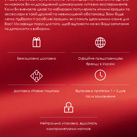
чи новачок Ви чи досвідчений шанувальник чуттєвих експериментів.
Коли Ви вивчаєте цікаві та набираючі популярність інтимні іграшки та
аксесуари в такій дружній та невимушеній обстановці, Вам буде
легко підібрати ті особливі іграшки, які стануть ідеальними саме для
Вас! Ми завжди поруч для того, щоб відповісти на всі Ваші запитання
та допомогти з вибором.
Безкоштовна доставка
Офіційне представництво
бренду в Україні
Доставка «Новою поштою»
Відправка
протягом 1 – 2 днів
після замовлення
Нейтральна упаковка, відсутність
компрометуючих написів