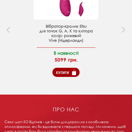
Вібратор-кролик Etsu
для точок G, A, K та клітора
колір: рожевий
Vive (Нідерланди)
В наявності
5099 грн.
КУПИТИ
ПРО НАС
Секс шоп 5О Відтінків - це бутик для дорослих з особливою
атмосферою, яку Ви відчуваєте з першого погляду. Ми хочемо, щоб
у нас в гостях Вам було спокійно та комфортно незалежно від того