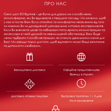
ПРО НАС
Секс шоп 5О Відтінків - це бутик для дорослих з особливою
атмосферою, яку Ви відчуваєте з першого погляду. Ми хочемо, щоб
у нас в гостях Вам було спокійно та комфортно незалежно від того
чи новачок Ви чи досвідчений шанувальник чуттєвих експериментів.
Коли Ви вивчаєте цікаві та набираючі популярність інтимні іграшки та
аксесуари в такій дружній та невимушеній обстановці, Вам буде
легко підібрати ті особливі іграшки, які стануть ідеальними саме для
Вас! Ми завжди поруч для того, щоб відповісти на всі Ваші запитання
та допомогти з вибором.
Безкоштовна доставка
Офіційне представництво
бренду в Україні
Доставка «Новою поштою»
Відправка
протягом 1 – 2 днів
після замовлення