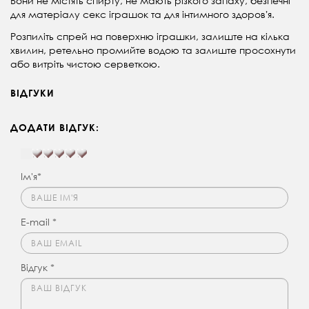
Вони не містять спирту, не мають різкого запаху, безпечні
для матеріалу секс іграшок та для інтимного здоровʼя.
Розпиліть спрей на поверхню іграшки, залиште на кілька
хвилин, ретельно промийте водою та залиште просохнути
або витріть чистою серветкою.
ВІДГУКИ
ДОДАТИ ВІДГУК:
Ім'я*
E-mail *
Відгук *