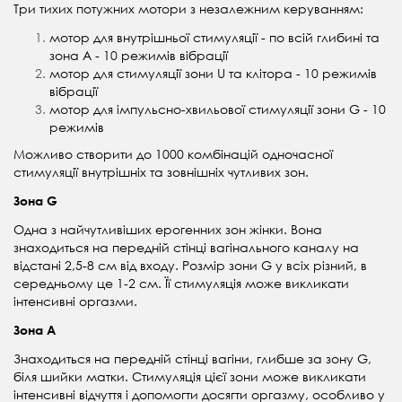
Три тихих потужних мотори з незалежним керуванням:
мотор для внутрішньої стимуляції - по всій глибині та
зона A - 10 режимів вібрації
мотор для стимуляції зони U та клітора - 10 режимів
вібрації
мотор для імпульсно-хвильової стимуляції зони G - 10
режимів
Можливо створити до 1000 комбінацій одночасної
стимуляції внутрішніх та зовнішніх чутливих зон.
Зона G
Одна з найчутливіших ерогенних зон жінки. Вона
знаходиться на передній стінці вагінального каналу на
відстані 2,5-8 см від входу. Розмір зони G у всіх різний, в
середньому це 1-2 см. Її стимуляція може викликати
інтенсивні оргазми.
Зона А
Знаходиться на передній стінці вагіни, глибше за зону G,
біля шийки матки. Стимуляція цієї зони може викликати
інтенсивні відчуття і допомогти досягти оргазму, особливо у