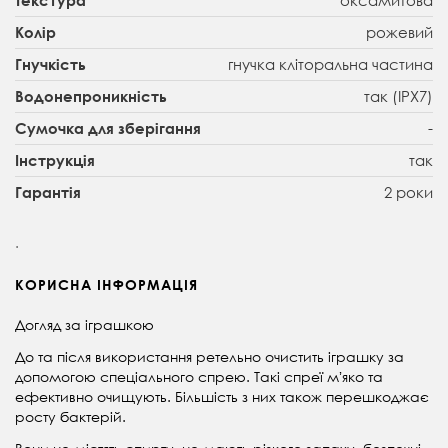
рожевий
Колір
гнучка кліторальна частина
Гнучкість
так (IPX7)
Водонепроникність
-
Сумочка для зберігання
так
Інструкція
2 роки
Гарантія
.
КОРИСНА ІНФОРМАЦІЯ
Догляд за іграшкою
До та після використання ретельно очистить іграшку за
допомогою спеціального спрею. Такі спреї мʼяко та
ефективно очищують. Більшість з них також перешкоджає
росту бактерій.