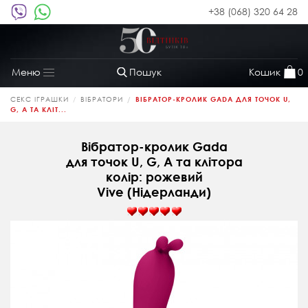
+38 (068) 320 64 28
Пошук
Кошик
0
Меню
Toggle
navigation
СЕКС ІГРАШКИ
ВІБРАТОРИ
ВІБРАТОР-КРОЛИК GADA ДЛЯ ТОЧОК U,
G, A ТА КЛІТ...
Вібратор-кролик Gada
для точок U, G, A та клітора
колір: рожевий
Vive (Нідерланди)