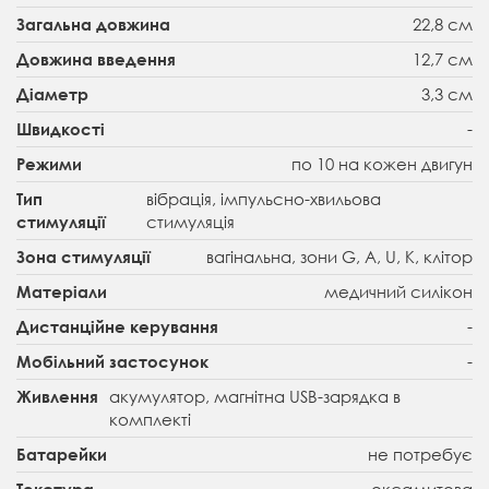
22,8 см
Загальна довжина
12,7 см
Довжина введення
3,3 см
Діаметр
-
Швидкості
по 10 на кожен двигун
Режими
вібрація, імпульсно-хвильова
Тип
стимуляція
стимуляції
вагінальна, зони G, A, U, K, клітор
Зона стимуляції
медичний силікон
Матеріали
-
Дистанційне керування
-
Мобільний застосунок
акумулятор, магнітна USB-зарядка в
Живлення
комплекті
не потребує
Батарейки
оксамитова
Текстура