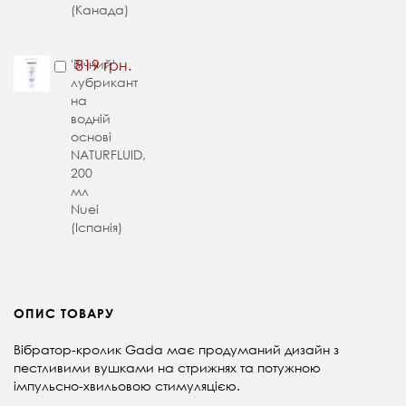
(Канада)
'Вічний'
819 грн.
лубрикант
на
водній
основі
NATURFLUID,
200
мл
Nuei
(Іспанія)
ОПИС ТОВАРУ
Вібратор-кролик Gada має продуманий дизайн з
пестливими вушками на стрижнях та потужною
імпульсно-хвильовою стимуляцією.