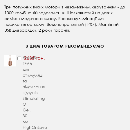
Три потужних тихих мотори з незалежним керуванням - до
1000 комбінацій задоволення! Шовковистий на дотик
силікон медичного класу. Кнопка кульмінації для
посилення оргазму. Водонепроникний (IPX7). Магнітний
USB для зарядки. 2 роки гарантії.
З ЦИМ ТОВАРОМ РЕКОМЕНДУЄМО
Канабіс-
2635 грн.
ГЕЛЬ
для
стимуляції
та
підсилення
відчуттів
Stimulating
O
Gel,
30
мл
HighOnLove