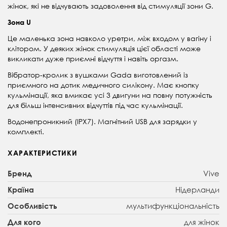
жінок, які не відчувають задоволення від стимуляції зони G.
Зона U
Це маленька зона навколо уретри, між входом у вагіну і
клітором. У деяких жінок стимуляція цієї області може
викликати дуже приємні відчуття і навіть оргазм.
Вібратор-кролик з вушками Gada виготовлений із
приємного на дотик медичного силікону. Має кнопку
кульмінації, яка вмикає усі 3 двигуни на повну потужність
для більш інтенсивних відчуттів під час кульмінації.
Водонепроникний (IPX7). Магнітний USB для зарядки у
комплекті.
ХАРАКТЕРИСТИКИ
Vive
Бренд
Нідерланди
Країна
мультифункціональність
Особливість
для жінок
Для кого