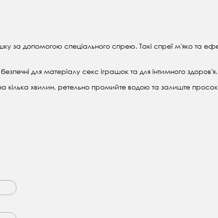
ашку за допомогою спеціального спрею. Такі спреї мʼяко та ефе
 безпечні для матеріалу секс іграшок та для інтимного здоровʼя.
на кілька хвилин, ретельно промийте водою та залиште просох