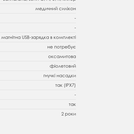
медичний силікон
-
-
 магнітна USB-зарядка в комплекті
не потребує
оксамитова
фіолетовий
гнучкі насадки
так (IPX7)
-
так
2 роки