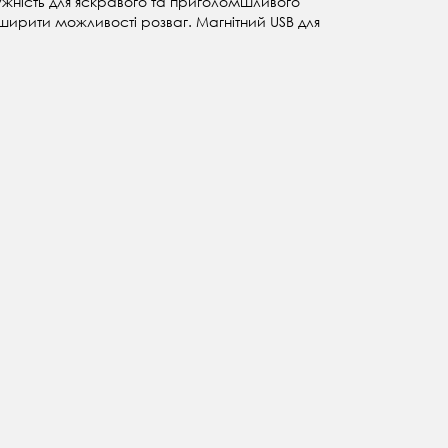
тужність для яскравого та приголомшливого
ширити можливості розваг. Магнітний USB для