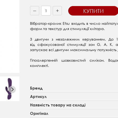
+
КУПИТИ
—
Вібратор-кролик Etsu входить в число найпот
форм та текстур для стимуляції клітора.
3 двигуни з незалежним керуванням. До 10
від
сфокусованої стимуляції зон G, A, K,
запускає всі двигуни максимальну потужність
Гіпоалергенній шовковистий силікон.
Вод
комплекті.
Бренд
Артикул
Наявність товару на складі
Оригінал