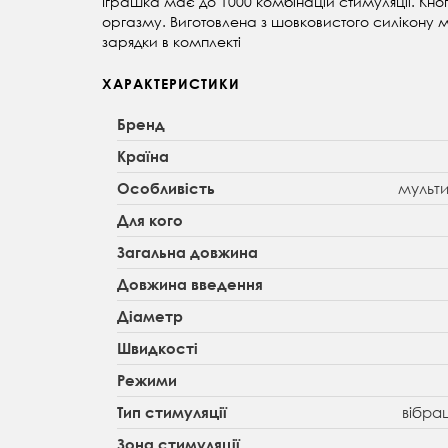
Іграшка має до 1000 комбінацій стимуляції. Кно
оргазму. Виготовлена з шовковистого силікону 
зарядки в комплекті
ХАРАКТЕРИСТИКИ
Бренд
Країна
мульти
Особливість
Для кого
Загальна довжина
Довжина введення
Діаметр
Швидкості
Режими
вібра
Тип стимуляції
Зона стимуляції