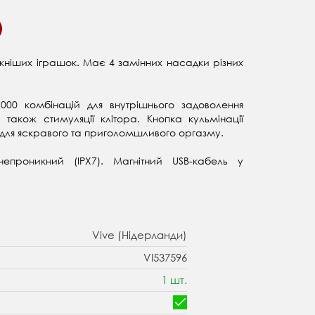
ужніших іграшок. Має 4 замінних насадки різних
00 комбінацій для внутрішнього задоволення
 а також
стимуляції клітора.
Кнопка кульмінації
 для яскравого та приголомшливого оргазму.
онепроникний
(IPX7)
. Магнітний USB-кабель у
Vive (Нідерланди)
VI537596
1 шт.