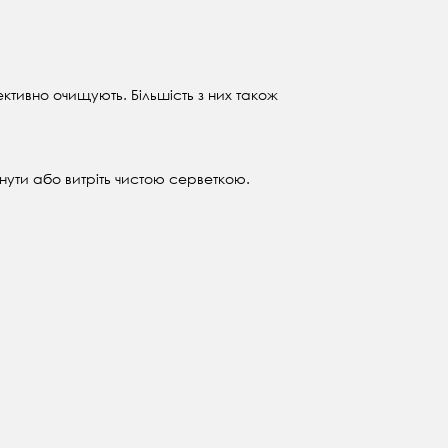
ктивно очищують. Більшість з них також
нути або витріть чистою серветкою.