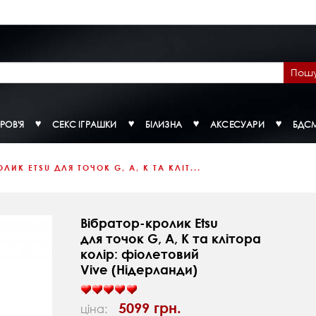
Пош
РОВ'Я
СЕКС ІГРАШКИ
БІЛИЗНА
АКСЕСУАРИ
БДС
ЛИК ETSU ДЛЯ ТОЧОК G, A, K ТА КЛІТ...
Вібратор-кролик Etsu
для точок G, A, K та клітора
колір: фіолетовий
Vive (Нідерланди)
5099 грн.
ціна: