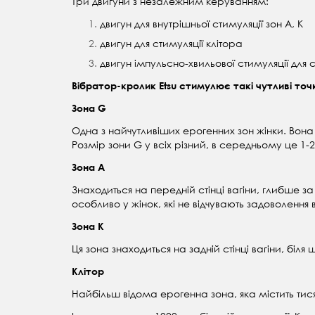
Три двигуни з незалежним керуванням:
двигун для внутрішньої стимуляції зон A, K
двигун для стимуляції клітора
двигун імпульсно-хвильової стимуляції для 
Вібратор-кролик Etsu стимулює такі чутливі точ
Зона G
Одна з найчутливіших ерогенних зон жінки. Вона з
Розмір зони G у всіх різний, в середньому це 1-2
Зона А
Знаходиться на передній стінці вагіни, глибше за
особливо у жінок, які не відчувають задоволення в
Зона К
Ця зона знаходиться на задній стінці вагіни, бі
Клітор
Найбільш відома ерогенна зона, яка містить тися