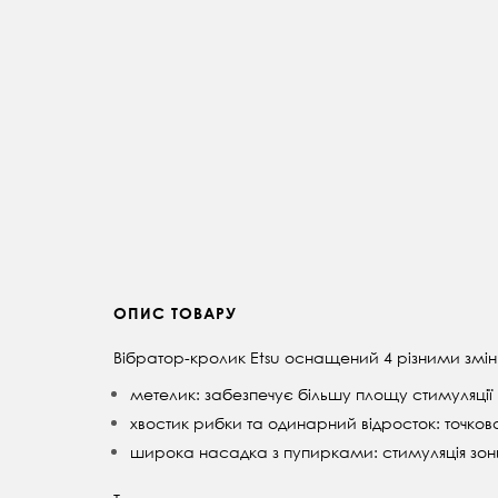
ОПИС ТОВАРУ
Вібратор-кролик Etsu оснащений 4 різними змін
метелик: забезпечує більшу площу стимуляції
хвостик рибки та одинарний відросток: точков
широка насадка з пупирками: стимуляція зо