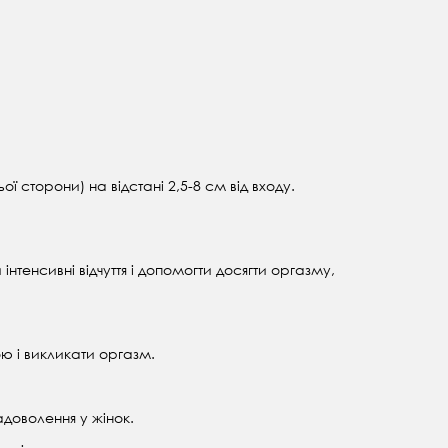
ї сторони) на відстані 2,5-8 см від входу.
інтенсивні відчуття і допомогти досягти оргазму,
ою і викликати оргазм.
адоволення у жінок.