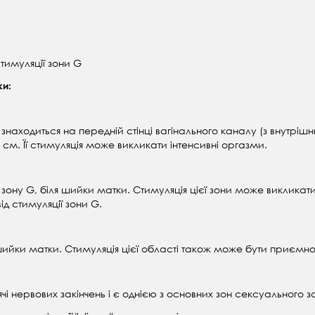
стимуляції зони G
ки:
находиться на передній стінці вагінального каналу (з внутрішньо
 см. Її стимуляція може викликати інтенсивні оргазми.
 зону G, біля шийки матки. Стимуляція цієї зони може викликати 
ід стимуляції зони G.
ля шийки матки. Стимуляція цієї області також може бути приємн
чі нервових закінчень і є однією з основних зон сексуального з