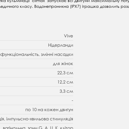
пка кульмінації "climax" запускає всі двигуни максимальну по
медичного класу. Водонепроникна (IPX7) іграшка дозволить роз
Vive
Нідерланди
функціональність, змінні насадки
для жінок
22,3 см
12,2 см
3,3 см
-
по 10 на кожен двигун
ція, імпульсно-хвильова стимуляція
вагінальна, зони G, A, U, K, клітор