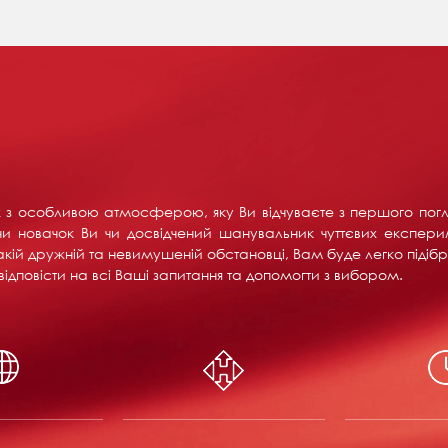
их з особливою атмосферою, яку Ви відчуваєте з першого пог
и новачок Ви чи досвідчений шанувальник чуттєвих експерим
акій дружній та невимушеній обстановці, Вам буде легко підібра
ідповісти на всі Ваші запитання та допомогти з вибором.