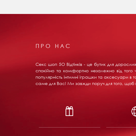
ПРО НАС
Секс шоп 5О Відтінків - це бутик для доросл
спокійно та комфортно незалежно від того ч
популярність інтимні іграшки та аксесуари в т
саме для Вас! Ми завжди поруч для того, щоб в