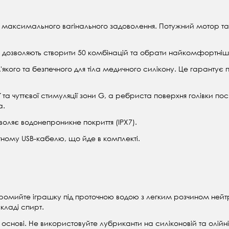
я максимального вагінального задоволення. Потужний мотор т
сті дозволяють створити 50 комбінацій та обрати найкомфортніш
якого та безпечного для тіла медичного силікону. Це гаранту
 та чуттєвої стимуляції зони G, а ребриста поверхня голівки поси
а.
воляє водонепроникне покриття (IPX7).
тному USB-кабелю, що йде в комплекті.
ромийте іграшку під проточною водою з легким розчином ней
складі спирт.
основі. Не використовуйте лубриканти на силіконовій та олійн