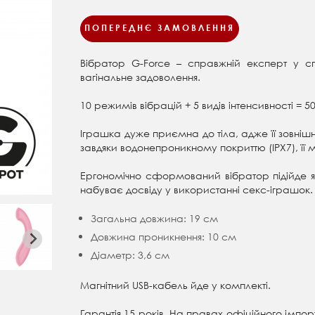
ПОПЕРЕДНЄ ЗАМОВЛЕННЯ
Вібратор G-Force – справжній експерт у сп
вагінальне задоволення.
10 режимів вібрацій + 5 видів інтенсивності = 
Іграшка дуже приємна до тіла, адже її зовніш
завдяки водонепроникному покриттю (IPX7), її 
Ергономічно сформований вібратор підійде як д
набуває досвіду у використанні секс-іграшок
Загальна довжина: 19 см
Довжина проникнення: 10 см
Діаметр: 3,6 см
Магнітний USB-кабель йде у комплекті.
Гарантія 15 років. На правах офіційного імпорте