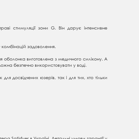
раві стимуляції зони G. Він дарує інтенсивне
50 комбінацій задоволення.
ня оболонка виготовлена з медичного силікону. А
можна безпечно використовувати у воді.
ля досвідчених юзерів, так і для тих, хто тільки
.
ра Satisfyer в Україні. Детальні умови гарантії у