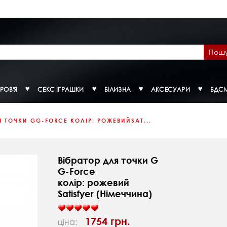
Пош
РОВ'Я
СЕКС ІГРАШКИ
БІЛИЗНА
АКСЕСУАРИ
БДС
Я ТОЧКИ GG-FORCE КОЛІР: РОЖЕВИЙSAT...
Вібратор для точки G
G-Force
колір: рожевий
Satisfyer (Німеччина)
1754 грн.
ціна: