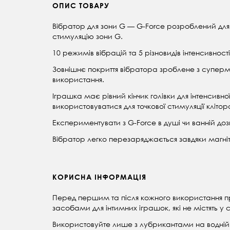
ОПИС ТОВАРУ
Вібратор для зони G — G-Force розроблений дл
стимуляцію зони G.
10 режимів вібрацій та 5 різновидів інтенсивно
Зовнішнє покриття вібратора зроблене з суперм'
використання.
Іграшка має рівний кінчик голівки для інтенсивної
використовуватися для точкової стимуляції клітор
Експериментувати з G-Force в душі чи ванній доз
Вібратор легко перезаряджається завдяки магні
КОРИСНА ІНФОРМАЦІЯ
Перед першим та після кожного використання п
засобами для інтимних іграшок, які не містять у 
Використовуйте лише з лубрикантами на водній 