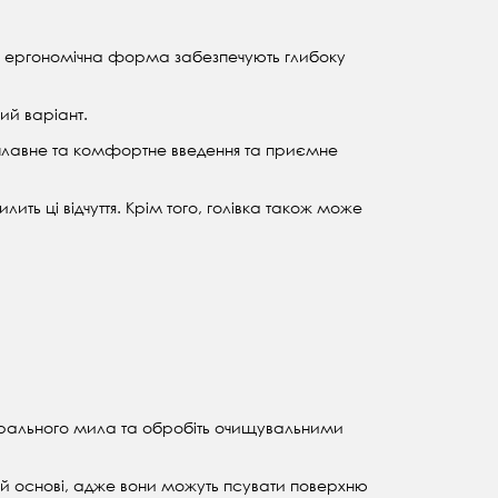
а ергономічна форма забезпечують глибоку
ий варіант.
є плавне та комфортне введення та приємне
лить ці відчуття. Крім того, голівка також може
трального мила та обробіть очищувальними
ій основі, адже вони можуть псувати поверхню