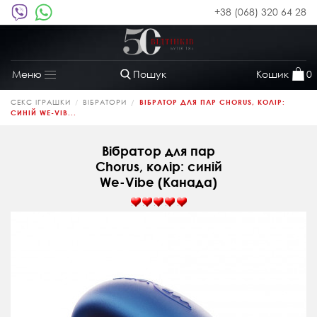
+38 (068) 320 64 28
Пошук
Кошик
0
Меню
Toggle
navigation
СЕКС ІГРАШКИ
ВІБРАТОРИ
ВІБРАТОР ДЛЯ ПАР CHORUS, КОЛІР:
СИНІЙ WE-VIB...
Вібратор для пар
Chorus, колір: синій
We-Vibe (Канада)