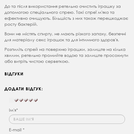
До та після використання ретельно очистить іграшку за
допомогою спеціального спрею. Такі спреї мʼяко та
ефективно очищують. Більшість з них також перешкоджає
росту бактерій.
Вони не містять спирту, не мають різкого запаху, безпечні
для матеріалу секс іграшок та для інтимного здоровʼя.
Розпиліть спрей на поверхню іграшки, залиште на кілька
хвилин, ретельно промийте водою та залиште просохнути
або витріть чистою серветкою.
ВІДГУКИ
ДОДАТИ ВІДГУК:
Ім'я*
E-mail *