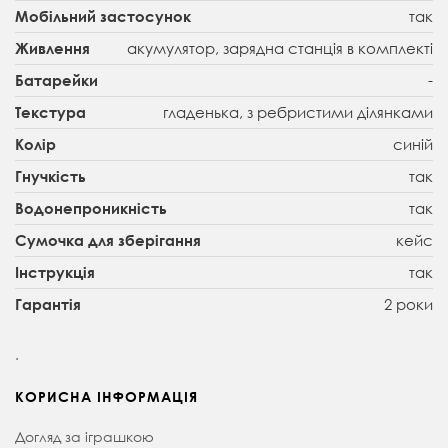
так
Мобільний застосунок
акумулятор, зарядна станція в комплекті
Живлення
-
Батарейки
гладенька, з ребристими ділянками
Текстура
синій
Колір
так
Гнучкість
так
Водонепроникність
кейс
Сумочка для зберігання
так
Інструкція
2 роки
Гарантія
.
КОРИСНА ІНФОРМАЦІЯ
Догляд за іграшкою