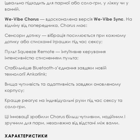
Ідеально підходить для парної або соло-гри, у ліжку чи у
ванній.
— вдосконалена версія
. На
We-Vibe Chorus
We-Vibe Sync
відміну від попередника, Chorus має:
Сенсори дотику — вібрація посилюється при кожному
дотику або стисканні іграшки під час сексу;
Пульт Squeeze Remote — інтуїтивне керування
інтенсивністю стисненням пульта;
Стабільніше Bluetooth-з’єднання завдяки новій
технології Ankorlink;
Вища чутливість та адаптивність завдяки оновленому
корпусу;
Краще реагує на індивідуальні рухи під час сексу та
соло-гри.
Ці інновації зробили Chorus більш чутливим, надійним і
зручним для пари, незалежно від відстані між вами.
ХАРАКТЕРИСТИКИ