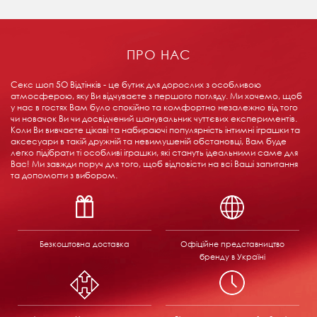
ПРО НАС
Секс шоп 5О Відтінків - це бутик для дорослих з особливою
атмосферою, яку Ви відчуваєте з першого погляду. Ми хочемо, щоб
у нас в гостях Вам було спокійно та комфортно незалежно від того
чи новачок Ви чи досвідчений шанувальник чуттєвих експериментів.
Коли Ви вивчаєте цікаві та набираючі популярність інтимні іграшки та
аксесуари в такій дружній та невимушеній обстановці, Вам буде
легко підібрати ті особливі іграшки, які стануть ідеальними саме для
Вас! Ми завжди поруч для того, щоб відповісти на всі Ваші запитання
та допомогти з вибором.
Безкоштовна доставка
Офіційне представництво
бренду в Україні