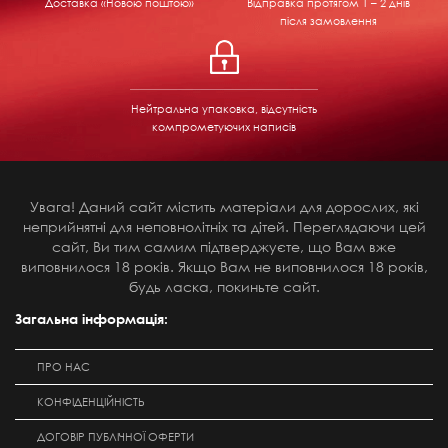
Доставка «Новою поштою»
Відправка
протягом 1 – 2 днів
після замовлення
Нейтральна упаковка, відсутність
компрометуючих написів
Увага! Даний сайт містить матеріали для дорослих, які
неприйнятні для неповнолітніх та дітей. Переглядаючи цей
сайт, Ви тим самим підтверджуєте, що Вам вже
виповнилося 18 років. Якщо Вам не виповнилося 18 років,
будь ласка, покиньте сайт.
Загальна інформація:
ПРО НАС
КОНФІДЕНЦІЙНІСТЬ
ДОГОВІР ПУБЛІЧНОЇ ОФЕРТИ