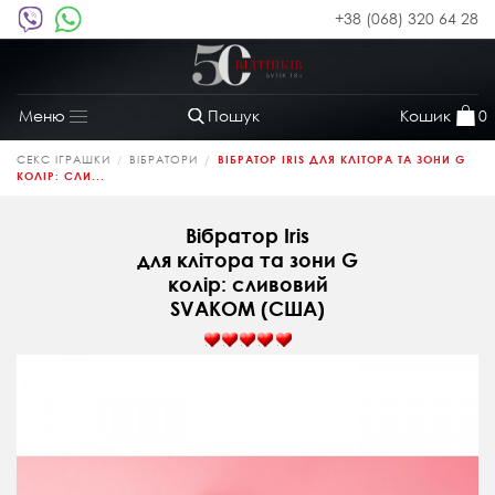
+38 (068) 320 64 28
Пошук
Кошик
0
Меню
Toggle
navigation
СЕКС ІГРАШКИ
ВІБРАТОРИ
ВІБРАТОР IRIS ДЛЯ КЛІТОРА ТА ЗОНИ G
КОЛІР: СЛИ...
Вібратор Iris
для клітора та зони G
колір: сливовий
SVAKOM (США)