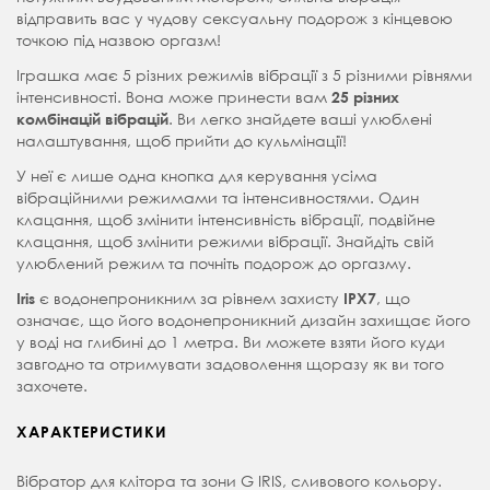
відправить вас у чудову сексуальну подорож з кінцевою
точкою під назвою оргазм!
Іграшка має 5 різних режимів вібрації з 5 різними рівнями
інтенсивності. Вона може принести вам
25 різних
. Ви легко знайдете ваші улюблені
комбінацій вібрацій
налаштування, щоб прийти до кульмінації!
У неї є лише одна кнопка для керування усіма
вібраційними режимами та інтенсивностями. Один
клацання, щоб змінити інтенсивність вібрації, подвійне
клацання, щоб змінити режими вібрації. Знайдіть свій
улюблений режим та почніть подорож до оргазму.
є водонепроникним за рівнем захисту
, що
Iris
IPX7
означає, що його водонепроникний дизайн захищає його
у воді на глибині до 1 метра. Ви можете взяти його куди
завгодно та отримувати задоволення щоразу як ви того
захочете.
ХАРАКТЕРИСТИКИ
Вібратор для клітора та зони G IRIS, сливового кольору.