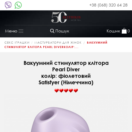
+38 (068) 320 64 28
Пошук
Кошик
0
Меню
Toggle
navigation
СЕКС ІГРАШКИ
МАСТУРБАТОРИ ДЛЯ ЖІНОК
ВАКУУМНИЙ
СТИМУЛЯТОР КЛІТОРА PEARL DIVERКОЛІР:...
Вакуумний стимулятор клітора
Pearl Diver
колір: фіолетовий
Satisfyer (Німеччина)