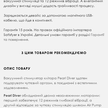
вакуумної стимуляції та 12 режимів вібрації. А елегантний
дизайн у вигляді мушлі додасть грайливості процесу.
Заряджається девайс за допомогою магнітного USB-
кабелю, що йде в комплекті.
Гарантія 15 років. На правах офіційного імпортера
Satisfyer в Україні. Детальні умови гарантії у розділі
Гарантії
та повернення.
З ЦИМ ТОВАРОМ РЕКОМЕНДУЄМО
ОПИС ТОВАРУ
Вакуумний стимулятор клітора Pearl Diver здатен
подарувати чуттєвий оргазм, в поєднанні з естетичним
задоволенням.
обладнаний двома незалежними моторами:
Pearl Diver
перший забезпечує 12 режимів глибокої вібрації, а
другий відповідає за чуттєву стимуляцію шляхом Air Pump