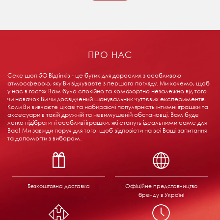
ПРО НАС
Секс шоп 5О Відтінків - це бутик для дорослих з особливою
атмосферою, яку Ви відчуваєте з першого погляду. Ми хочемо, щоб
у нас в гостях Вам було спокійно та комфортно незалежно від того
чи новачок Ви чи досвідчений шанувальник чуттєвих експериментів.
Коли Ви вивчаєте цікаві та набираючі популярність інтимні іграшки та
аксесуари в такій дружній та невимушеній обстановці, Вам буде
легко підібрати ті особливі іграшки, які стануть ідеальними саме для
Вас! Ми завжди поруч для того, щоб відповісти на всі Ваші запитання
та допомогти з вибором.
Безкоштовна доставка
Офіційне представництво
бренду в Україні