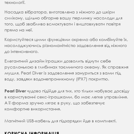
технології.
Насадка вібратора, виготовлена з ніжного до шкіри
силікону, щільно обгорне вашу перлинку насолоди для
того, щоб звабливо всмоктувати і виштовхувати повітря
прямо на неї.
Користуйтеся цими функціями окремо або комбінуйте їх,
насолоджуючись різноманітністю задоволення від ніжного
до інтенсивного.
Елегантний дизайн іграшки дозволить відчути себе
русалонькою в глибинах таємничого океану. Як справжня
мушля, Pearl Diver із задоволення зануриться з вами під
воду, завдяки водонепроникному (IPX7) покриттю.
чудово підійде для тих, хто тільки набуває досвіду
Pearl Diver
в користуванні секс-іграшками, бо має легке управління.
А її форма зручно лягає в руку, що забезпечує
комфортне використання.
Магнітний USB-кабель для підзарядки йде в комплекті.
КОРИСНА ІНФОРМАЦІЯ