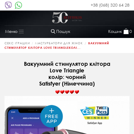
+38 (068) 320 64 28
Пошук
Кошик
0
Меню
Toggle
navigation
СЕКС ІГРАШКИ
МАСТУРБАТОРИ ДЛЯ ЖІНОК
ВАКУУМНИЙ
СТИМУЛЯТОР КЛІТОРА LOVE TRIANGLEКОЛІ...
Вакуумний стимулятор клітора
Love Triangle
колір: чорний
Satisfyer (Німеччина)