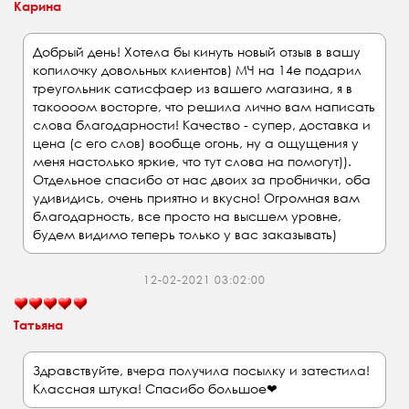
Карина
Добрый день! Хотела бы кинуть новый отзыв в вашу
копилочку довольных клиентов) МЧ на 14е подарил
треугольник сатисфаер из вашего магазина, я в
такоооом восторге, что решила лично вам написать
слова благодарности! Качество - супер, доставка и
цена (с его слов) вообще огонь, ну а ощущения у
меня настолько яркие, что тут слова на помогут)).
Отдельное спасибо от нас двоих за пробнички, оба
удивидись, очень приятно и вкусно! Огромная вам
благодарность, все просто на высшем уровне,
будем видимо теперь только у вас заказывать)
12-02-2021 03:02:00
Татьяна
Здравствуйте, вчера получила посылку и затестила!
Классная штука! Спасибо большое❤