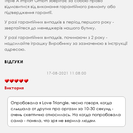
Triple A Import GmbH зберігає за собою право
відмовитися від виконання гарантійного ремонту або
підтвердження гарантії.
У разі гарантійних випадків в період першого року -
звертайтеся до менеджерів нашого бутику.
У разі гарантійних випадків, починаючи з 2 року -
надсилайте іграшку Виробнику за зазначеною в інструкції
адресою.
ВІДГУКИ
17-08-2021 11:08:00
Виктория
Опробовала я Love Triangle, чесно говоря, когда
слышала от других про оргазм за 10-30 секунд -
очень скептично относилась. Но когда попробовала
сама - поняла, что зря не верила людям