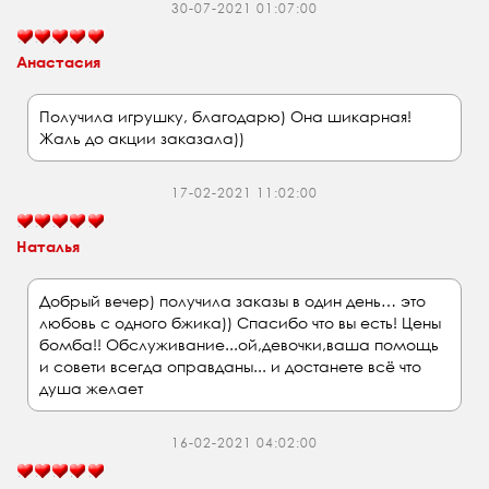
30-07-2021 01:07:00
Анастасия
Получила игрушку, благодарю) Она шикарная!
Жаль до акции заказала))
17-02-2021 11:02:00
Наталья
Добрый вечер) получила заказы в один день… это
любовь с одного бжика)) Спасибо что вы есть! Цены
бомба!! Обслуживание...ой,девочки,ваша помощь
и совети всегда оправданы... и достанете всё что
душа желает
16-02-2021 04:02:00