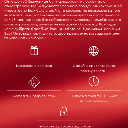
Секс шоп 5О Відтінків - це бутик для дорослих з особливою
атмосферою, яку Ви відчуваєте з першого погляду. Ми хочемо, щоб
у нас в гостях Вам було спокійно та комфортно незалежно від того
чи новачок Ви чи досвідчений шанувальник чуттєвих експериментів.
Коли Ви вивчаєте цікаві та набираючі популярність інтимні іграшки та
аксесуари в такій дружній та невимушеній обстановці, Вам буде
легко підібрати ті особливі іграшки, які стануть ідеальними саме для
Вас! Ми завжди поруч для того, щоб відповісти на всі Ваші запитання
та допомогти з вибором.
Безкоштовна доставка
Офіційне представництво
бренду в Україні
Доставка «Новою поштою»
Відправка
протягом 1 – 2 днів
після замовлення
Нейтральна упаковка, відсутність