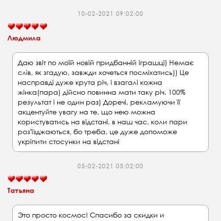
10-02-2021 09:02:00
Людмила
Даю звіт по моїй новій придбанній іграшці) Немає
слів, як згадую, завжди хочеться посміхатись)) Це
насправді дуже крута річ, і взагалі кожна
жінка(пара) дійсно повинна мати таку річ. 100%
результат і не один раз) Доречі, рекламуючи її
акцентуйте увагу на те, що нею можна
користуватись на відстані, в наш час, коли пари
роз'їзджаються, бо треба, це дуже допоможе
укріпити стосунки на відстані
05-02-2021 05:02:00
Татьяна
Это просто космос! Спасибо за скидки и