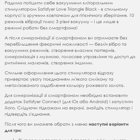
Радимо потішити себе вакуумним кліторальним
стимулятором Satisfyer Love Triangle Black - в стильному
корпусі із зручним ковпачком для гігієнічного зберігання. 10
режимів вібрації плюс 3 рівні вакууму – і це лише в
режимі роботи без смартфона!
А після синхронізації зі смартфоном ви отримаєте без
перебільшення феєричні можливості — безліч вібро та
вакуумних режимів, створення власних паттернів,
синхронізація з музикою, голосове управління та доступ до
ритмічних малюнків, створених іншими.
Стильне оформлення цього стимулятора відразу
привертає увагу поєднанням м'якого силікону та
металізованого оздоблення кольору рожевого золота.
Для синхронізації зі смартфоном необхідно встановити
додаток Satisfyer Connect (для
iOs
або
Android
) і запустити
його. Слідуючи підказкам на екрані, знайдіть стимулятор і
підтвердіть з'єднання.
Після чого ви зможете обрати з меню
наступні варіанти
:
для гри