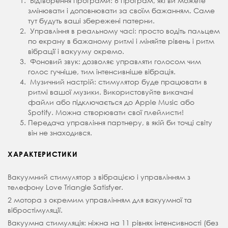
Відтворення програми: 6 програм, які ви можете
змінювати і доповнювати за своїм бажанням. Саме
тут будуть ваші збережені патерни.
Управління в реальному часі: просто водіть пальцем
по екрану в бажаному ритмі і міняйте рівень і ритм
вібрації і вакууму окремо.
Фоновий звук: дозволяє управляти голосом чим
голос гучніше, тим інтенсивніше вібрація.
Музичний настрій: стимулятор буде працювати в
ритмі вашої музики. Використовуйте викачані
файли або підключається до Apple Music або
Spotify. Можна створювати свої плейлисти!
Передача управління партнеру, в якій би точці світу
він не знаходився.
ХАРАКТЕРИСТИКИ
Вакуумний стимулятор з вібрацією і управлінням з
телефону Love Triangle Satisfyer.
2 мотора з окремим управлінням для вакуумної та
вібростімуляції.
Вакуумна стимуляція: ніжна на 11 рівнях інтенсивності (без