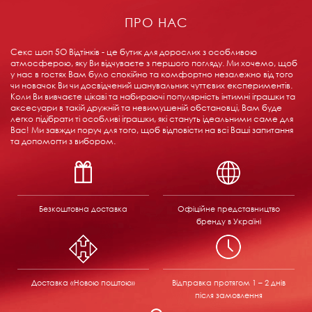
ПРО НАС
Секс шоп 5О Відтінків - це бутик для дорослих з особливою
атмосферою, яку Ви відчуваєте з першого погляду. Ми хочемо, щоб
у нас в гостях Вам було спокійно та комфортно незалежно від того
чи новачок Ви чи досвідчений шанувальник чуттєвих експериментів.
Коли Ви вивчаєте цікаві та набираючі популярність інтимні іграшки та
аксесуари в такій дружній та невимушеній обстановці, Вам буде
легко підібрати ті особливі іграшки, які стануть ідеальними саме для
Вас! Ми завжди поруч для того, щоб відповісти на всі Ваші запитання
та допомогти з вибором.
Безкоштовна доставка
Офіційне представництво
бренду в Україні
Доставка «Новою поштою»
Відправка
протягом 1 – 2 днів
після замовлення