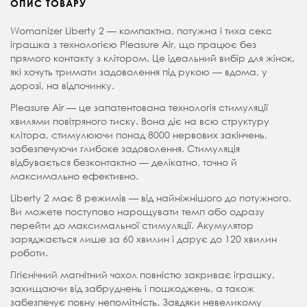
ОПИС ТОВАРУ
Womanizer Liberty 2 — компактна, потужна і тиха секс
іграшка з технологією Pleasure Air, що працює без
прямого контакту з клітором. Це ідеальний вибір для жінок,
які хочуть тримати задоволення під рукою — вдома, у
дорозі, на відпочинку.
Pleasure Air — це запатентована технологія стимуляції
хвилями повітряного тиску. Вона діє на всю структуру
клітора, стимулюючи понад 8000 нервових закінчень,
забезпечуючи глибоке задоволення. Стимуляція
відбувається безконтактно — делікатно, точно й
максимально ефективно.
Liberty 2 має 8 режимів — від найніжнішого до потужного.
Ви можете поступово нарощувати темп або одразу
перейти до максимальної стимуляції. Акумулятор
заряджається лише за 60 хвилин і дарує до 120 хвилин
роботи.
Гігієнічний магнітний чохол повністю закриває іграшку,
захищаючи від забруднень і пошкоджень, а також
забезпечує повну непомітність. Завдяки невеликому