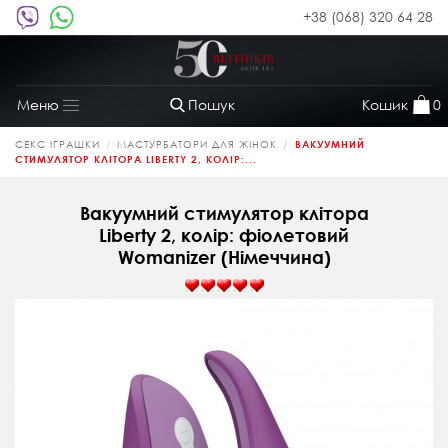
+38 (068) 320 64 28
Пошук
Кошик
0
Меню
Toggle
navigation
СЕКС ІГРАШКИ
МАСТУРБАТОРИ ДЛЯ ЖІНОК
ВАКУУМНИЙ
СТИМУЛЯТОР КЛІТОРА LIBERTY 2, КОЛІР:...
Вакуумний стимулятор клітора
Liberty 2, колір: фіолетовий
Womanizer (Німеччина)