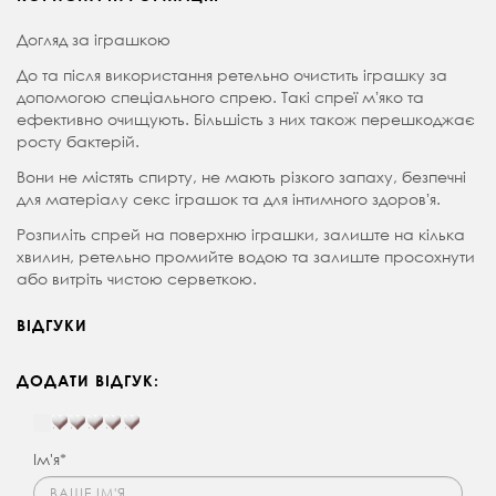
Догляд за іграшкою
До та після використання ретельно очистить іграшку за
допомогою спеціального спрею. Такі спреї мʼяко та
ефективно очищують. Більшість з них також перешкоджає
росту бактерій.
Вони не містять спирту, не мають різкого запаху, безпечні
для матеріалу секс іграшок та для інтимного здоровʼя.
Розпиліть спрей на поверхню іграшки, залиште на кілька
хвилин, ретельно промийте водою та залиште просохнути
або витріть чистою серветкою.
ВІДГУКИ
ДОДАТИ ВІДГУК:
Ім'я*