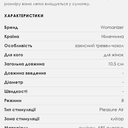
розміру вона легко вміщується у сумочку.
ХАРАКТЕРИСТИКИ
Womanizer
Бренд
Німеччина
Країна
захисний тревел-чохол
Особливість
для жінок
Для кого
10,5 см
Загальна довжина
-
Довжина введення
-
Діаметр
-
Швидкості
8
Режими
Pleasure Air
Тип стимуляції
клітор
Зона стимуляції
силікон, ABS-пластик
Матеріали