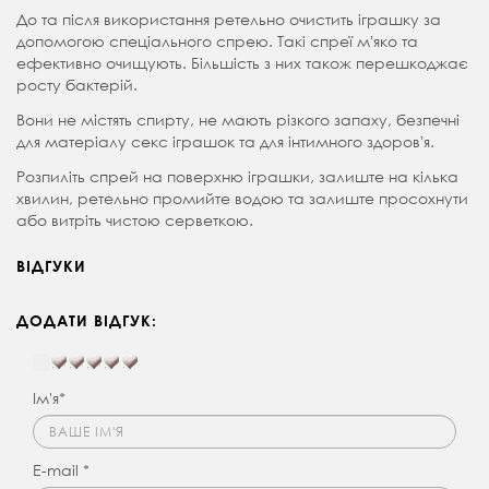
До та після використання ретельно очистить іграшку за
допомогою спеціального спрею. Такі спреї мʼяко та
ефективно очищують. Більшість з них також перешкоджає
росту бактерій.
Вони не містять спирту, не мають різкого запаху, безпечні
для матеріалу секс іграшок та для інтимного здоровʼя.
Розпиліть спрей на поверхню іграшки, залиште на кілька
хвилин, ретельно промийте водою та залиште просохнути
або витріть чистою серветкою.
ВІДГУКИ
ДОДАТИ ВІДГУК:
Ім'я*
E-mail *