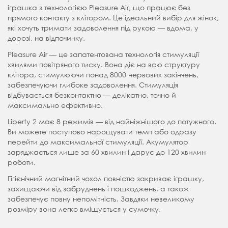
іграшка з технологією Pleasure Air, що працює без
прямого контакту з клітором. Це ідеальний вибір для жінок,
які хочуть тримати задоволення під рукою — вдома, у
дорозі, на відпочинку.
Pleasure Air — це запатентована технологія стимуляції
хвилями повітряного тиску. Вона діє на всю структуру
клітора, стимулюючи понад 8000 нервових закінчень,
забезпечуючи глибоке задоволення. Стимуляція
відбувається безконтактно — делікатно, точно й
максимально ефективно.
Liberty 2 має 8 режимів — від найніжнішого до потужного.
Ви можете поступово нарощувати темп або одразу
перейти до максимальної стимуляції. Акумулятор
заряджається лише за 60 хвилин і дарує до 120 хвилин
роботи.
Гігієнічний магнітний чохол повністю закриває іграшку,
захищаючи від забруднень і пошкоджень, а також
забезпечує повну непомітність. Завдяки невеликому
розміру вона легко вміщується у сумочку.