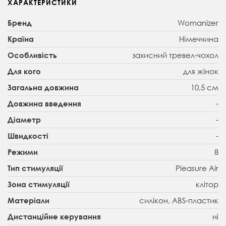
ХАРАКТЕРИСТИКИ
Womanizer
Бренд
Німеччина
Країна
захисний тревел-чохол
Особливість
для жінок
Для кого
10,5 см
Загальна довжина
-
Довжина введення
-
Діаметр
-
Швидкості
8
Режими
Pleasure Air
Тип стимуляції
клітор
Зона стимуляції
силікон, ABS-пластик
Матеріали
ні
Дистанційне керування