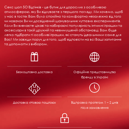
Секс шоп 5О Відтінків - це бутик для дорослих з особливою
атмосферою, яку Ви відчуваєте з першого погляду. Ми хочемо, щоб
у нас в гостях Вам було спокійно та комфортно незалежно від того
чи новачок Ви чи досвідчений шанувальник чуттєвих експериментів.
Коли Ви вивчаєте цікаві та набираючі популярність інтимні іграшки та
аксесуари в такій дружній та невимушеній обстановці, Вам буде
легко підібрати ті особливі іграшки, які стануть ідеальними саме для
Вас! Ми завжди поруч для того, щоб відповісти на всі Ваші запитання
та допомогти з вибором.
Безкоштовна доставка
Офіційне представництво
бренду в Україні
Доставка «Новою поштою»
Відправка
протягом 1 – 2 днів
після замовлення