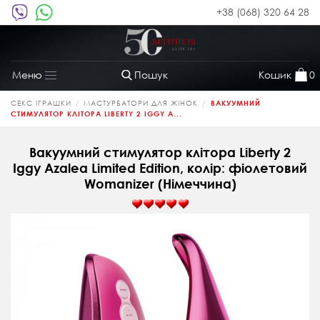
+38 (068) 320 64 28
Пошук
Кошик
0
Меню
Toggle
navigation
СЕКС ІГРАШКИ
МАСТУРБАТОРИ ДЛЯ ЖІНОК
ВАКУУМНИЙ
СТИМУЛЯТОР КЛІТОРА LIBERTY 2 IGGY A...
Вакуумний стимулятор клітора Liberty 2
Iggy Azalea Limited Edition, колір: фіолетовий
Womanizer (Німеччина)