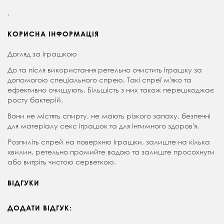
.
КОРИСНА ІНФОРМАЦІЯ
Догляд за іграшкою
До та після використання ретельно очистить іграшку за
допомогою спеціального спрею. Такі спреї мʼяко та
ефективно очищують. Більшість з них також перешкоджає
росту бактерій.
Вони не містять спирту, не мають різкого запаху, безпечні
для матеріалу секс іграшок та для інтимного здоровʼя.
Розпиліть спрей на поверхню іграшки, залиште на кілька
хвилин, ретельно промийте водою та залиште просохнути
або витріть чистою серветкою.
ВІДГУКИ
ДОДАТИ ВІДГУК: