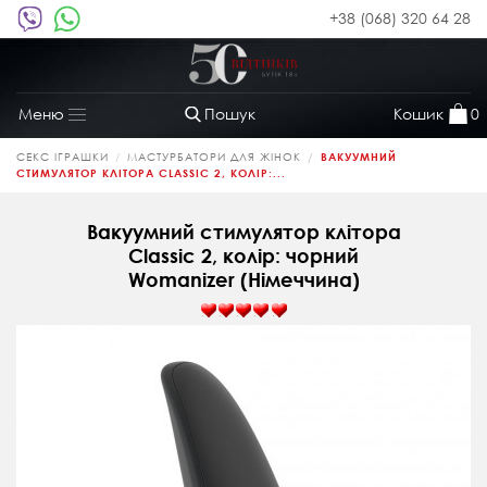
+38 (068) 320 64 28
Пошук
Кошик
0
Меню
Toggle
navigation
СЕКС ІГРАШКИ
МАСТУРБАТОРИ ДЛЯ ЖІНОК
ВАКУУМНИЙ
СТИМУЛЯТОР КЛІТОРА CLASSIC 2, КОЛІР:...
Вакуумний стимулятор клітора
Classic 2, колір: чорний
Womanizer (Німеччина)