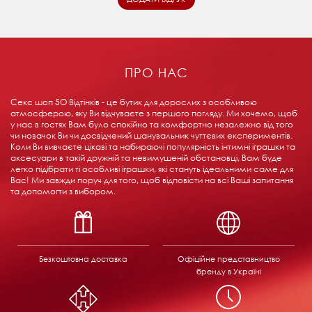
ПРО НАС
Секс шоп 5О Відтінків - це бутик для дорослих з особливою
атмосферою, яку Ви відчуваєте з першого погляду. Ми хочемо, щоб
у нас в гостях Вам було спокійно та комфортно незалежно від того
чи новачок Ви чи досвідчений шанувальник чуттєвих експериментів.
Коли Ви вивчаєте цікаві та набираючі популярність інтимні іграшки та
аксесуари в такій дружній та невимушеній обстановці, Вам буде
легко підібрати ті особливі іграшки, які стануть ідеальними саме для
Вас! Ми завжди поруч для того, щоб відповісти на всі Ваші запитання
та допомогти з вибором.
Безкоштовна доставка
Офіційне представництво
бренду в Україні