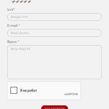
Ім'я*
E-mail *
Відгук *