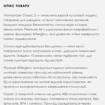
ОПИС ТОВАРУ
Womanizer Classic 2 — оновлена версія культової моделі,
створена для швидких, м’яких і насичених оргазмів.
Іграшка поєднує безконтактну стимуляцію клітора
технологією Pleasure Air з удосконаленим інтерфейсом і
новою функцією Afterglow, яка дозволяє мʼяко завершити
сеанс задоволення.
Стимуляція здійснюється без дотику — ніжні хвилі
повітряного тиску охоплюють клітор, даруючи інтенсивні
відчуття. Завдяки 10 режимам легко підібрати той, що
саме сьогодні підходить під настрій.
Функція Afterglow активується одним натисканням і
миттєво повертає прилад на найнижчий рівень,
дозволяючи розслабитись після оргазму. Цю можливість
було реалізовано на основі відгуків користувачок, які
прагнули комфортнішого завершення стимуляції.
Classic 2 покритий мʼяким на дотик ABS-пластиком і має
змінну силіконову насадку. Матеріали гіпоалергенні, без
фталатів, BPA і латексу. Прилад заряджається через