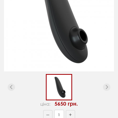
5650 грн.
ціна:
+
—