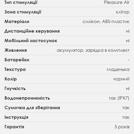
Pleasure Air
Тип стимуляції
клітор
Зона стимуляції
силікон, ABS-пластик
Матеріали
ні
Дистанційне керування
ні
Мобільний застосунок
акумулятор, зарядка в комплект
Живлення
-
Батарейки
гладенька
Текстура
чорний
Колір
ні
Гнучкість
так (IPX7)
Водонепроникність
так
Сумочка для зберігання
так
Інструкція
5 років
Гарантія