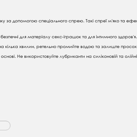
ашку за допомогою спеціального спрею. Такі спреї м'яко та ефе
 безпечні для матеріалу секс-іграшок та для інтимного здоров'я.
на кілька хвилин, ретельно промийте водою та залиште просох
основі. Не використовуйте лубриканти на силіконовій та олійн