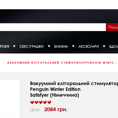
Пош
РОВ'Я
СЕКС ІГРАШКИ
БІЛИЗНА
АКСЕСУАРИ
БДС
К
ВАКУУМНИЙ КЛІТОРАЛЬНИЙ СТИМУЛЯТОРPENGUIN WINTE...
Вакуумний кліторальний стимулято
Penguin Winter Edition
Satisfyer (Німеччина)
2084 грн.
ціна: