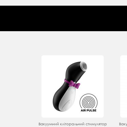
Вакуумний кліторальний стимулятор
Вак