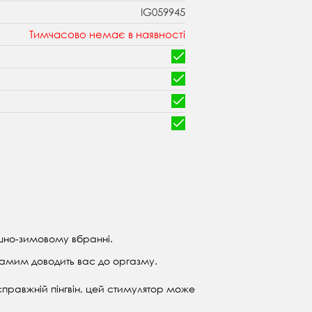
IG059945
Тимчасово немає в наявності
тишно-зимовому вбранні.
м самим доводить вас до оргазму.
 справжній пінгвін, цей стимулятор може