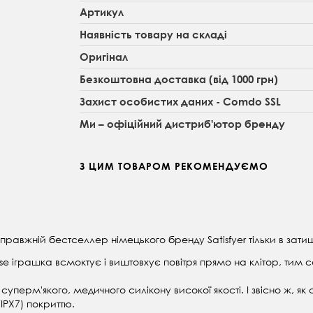
Артикул
Наявність товару на складі
Оригінал
Безкоштовна доставка (від 1000 грн)
Захист особистих даних - Comdo SSL
Ми – офіційний дистриб'ютор бренду
З ЦИМ ТОВАРОМ РЕКОМЕНДУЄМО
справжній бестселлер німецького бренду Satisfyer тільки в за
Pulse іграшка всмоктує і виштовхує повітря прямо на клітор, ти
уперм'якого, медичного силікону високої якості. І звісно ж, як
IPX7) покриттю.