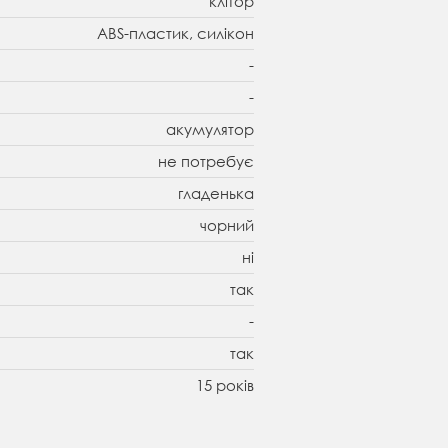
клітор
ABS-пластик, силікон
-
-
акумулятор
не потребує
гладенька
чорний
ні
так
-
так
15 років