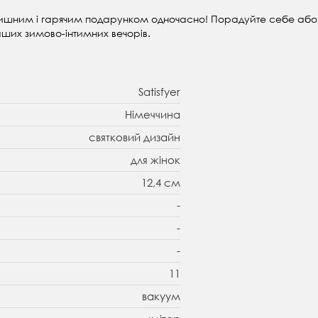
шним і гарячим подарунком одночасно! Порадуйте себе або бл
ших зимово-інтимних вечорів.
Satisfyer
Німеччина
святковий дизайн
для жінок
12,4 см
-
-
-
11
вакуум