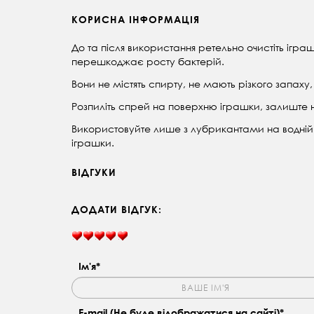
КОРИСНА ІНФОРМАЦІЯ
До та після використання ретельно очистіть ігр
перешкоджає росту бактерій.
Вони не містять спирту, не мають різкого запаху,
Розпиліть спрей на поверхню іграшки, залиште 
Використовуйте лише з лубрикантами на водній 
іграшки.
ВІДГУКИ
ДОДАТИ ВІДГУК:
Ім'я*
E-mail (Не буде відображатися на сайті)*