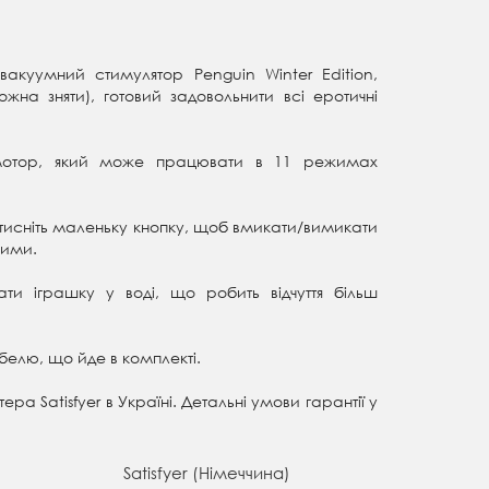
акуумний стимулятор Penguin Winter Edition,
на зняти), готовий задовольнити всі еротичні
 мотор, який може працювати в 11 режимах
натисніть маленьку кнопку, щоб вмикати/вимикати
жими.
ти іграшку у воді, що робить відчуття більш
белю, що йде в комплекті.
ра Satisfyer в Україні. Детальні умови гарантії у
Satisfyer (Німеччина)