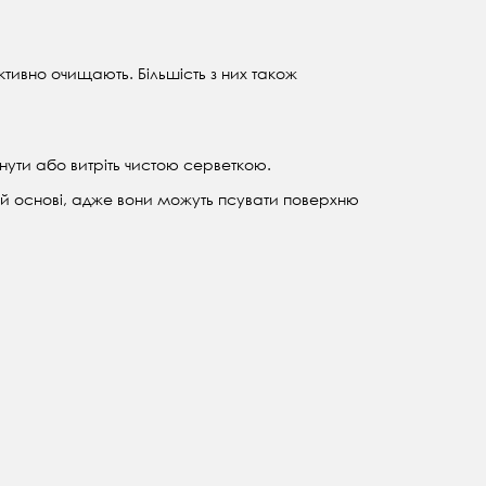
ктивно очищають. Більшість з них також
нути або витріть чистою серветкою.
ій основі, адже вони можуть псувати поверхню