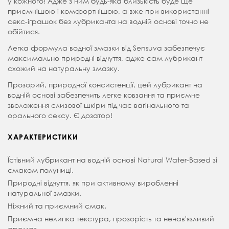
у кожного! Адже з ним будь-яка близькість буде ще
приємнішою і комфортнішою, а вже при використанні
секс-іграшок без лубриканта на водній основі точно не
обійтися.
Легка формула водної змазки від Sensuva забезпечує
максимально природні відчуття, адже сам лубрикант
схожий на натуральну змазку.
Прозорий, природної консистенції, цей лубрикант на
водній основі забезпечить легке ковзання та приємне
зволоження слизової шкіри під час вагінального та
орального сексу. Є дозатор!
ХАРАКТЕРИСТИКИ
Їстівний лубрикант на водній основі Natural Water-Based зі
смаком полуниці.
Природні відчуття, як при активному виробленні
натуральної змазки.
Ніжний та приємний смак.
Приємна нелипка текстура, прозорість та ненав'язливий
аромат.