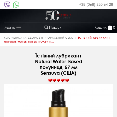
+38 (068) 320 64 28
Пошук
Кошик
0
Меню
Toggle
navigation
КОСМЕТИКА ТА ЗДОРОВ'Я
ОРАЛЬНИЙ СЕКС
ЇСТІВНИЙ ЛУБРИКАНТ
NATURAL WATER-BASED ПОЛУНИ...
Їстівний лубрикант
Natural Water-Based
полуниця, 57 мл
Sensuva (США)