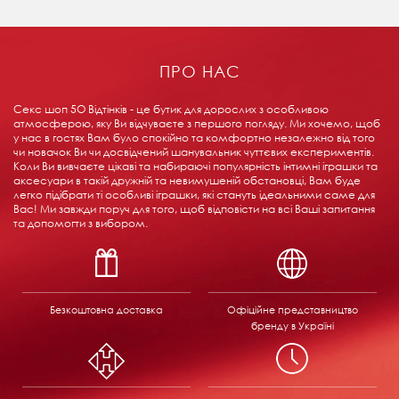
ПРО НАС
Секс шоп 5О Відтінків - це бутик для дорослих з особливою
атмосферою, яку Ви відчуваєте з першого погляду. Ми хочемо, щоб
у нас в гостях Вам було спокійно та комфортно незалежно від того
чи новачок Ви чи досвідчений шанувальник чуттєвих експериментів.
Коли Ви вивчаєте цікаві та набираючі популярність інтимні іграшки та
аксесуари в такій дружній та невимушеній обстановці, Вам буде
легко підібрати ті особливі іграшки, які стануть ідеальними саме для
Вас! Ми завжди поруч для того, щоб відповісти на всі Ваші запитання
та допомогти з вибором.
Безкоштовна доставка
Офіційне представництво
бренду в Україні