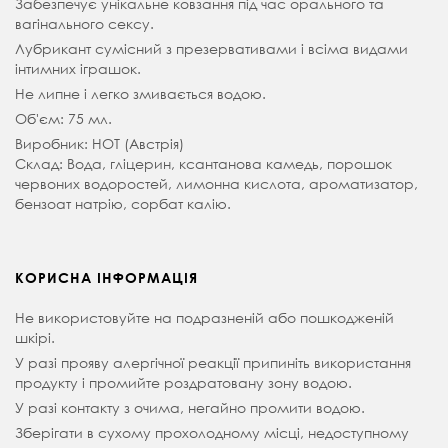
Забезпечує унікальне ковзання під час орального та
вагінального сексу.
Лубрикант сумісний з презервативами і всіма видами
інтимних іграшок.
Не липне і легко змивається водою.
Об'єм: 75 мл.
Виробник: HOT (Австрія)
Склад: Вода, гліцерин, ксантанова камедь, порошок
червоних водоростей, лимонна кислота, ароматизатор,
бензоат натрію, сорбат калію.
КОРИСНА ІНФОРМАЦІЯ
Не використовуйте на подразненій
або пошкодженій
шкірі.
У разі прояву алергічної реакції припиніть використання
продукту і промийте роздратовану зону водою.
У разі контакту з очима, негайно промити водою.
Зберігати в сухому прохолодному місці, недоступному