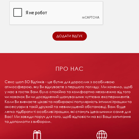
ПРО НАС
Секс шоп 5О Відтінків - це бутик для дорослих з особливою
атмосферою, яку Ви відчуваєте з першого погляду. Ми хочемо, щоб
у нас в гостях Вам було спокійно та комфортно незалежно від того
чи новачок Ви чи досвідчений шанувальник чуттєвих експериментів.
Коли Ви вивчаєте цікаві та набираючі популярність інтимні іграшки та
аксесуари в такій дружній та невимушеній обстановці, Вам буде
легко підібрати ті особливі іграшки, які стануть ідеальними саме для
Вас! Ми завжди поруч для того, щоб відповісти на всі Ваші запитання
та допомогти з вибором.