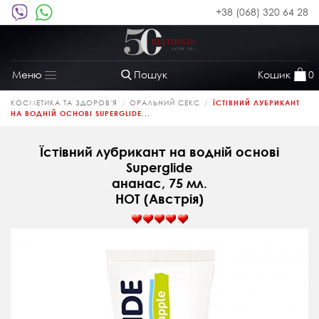
+38 (068) 320 64 28
Пошук
Кошик
0
Меню
Toggle
navigation
КОСМЕТИКА ТА ЗДОРОВ'Я
ОРАЛЬНИЙ СЕКС
ЇСТІВНИЙ ЛУБРИКАНТ
НА ВОДНІЙ ОСНОВІ SUPERGLIDE...
Їстівний лубрикант на водній основі
Superglide
ананас, 75 мл.
HOT (Австрія)