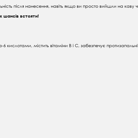
ьність після нанесення, навіть якщо ви просто вийшли на каву ч
х шансів встояти!
6 кислотами, містить вітаміни В і С, забезпечує протизапальні 