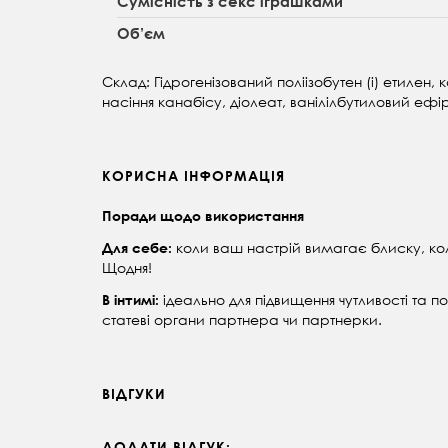
Сумісність з секс іграшками
Об’єм
Склад: Гідрогенізований поліізобутен (і) етилен
насіння канабісу, діолеат, ванілілбутиловий ефі
КОРИСНА ІНФОРМАЦІЯ
Поради щодо використання
коли ваш настрій вимагає блиску, кол
Для себе:
Щодня!
ідеально для підвищення чутливості та п
В інтимі:
статеві органи партнера чи партнерки.
ВІДГУКИ
ДОДАТИ ВІДГУК: