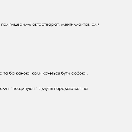
 полігліцерил-6 октастеарат, ментиллактат, олія
ю та бажаною, коли хочеться бути собою..
иємні “пощипуючі” відчуття передаються на