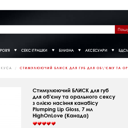
Пош
РОВ'Я
СЕКС ІГРАШКИ
БІЛИЗНА
АКСЕСУАРИ
БДС
ОКУСА
СТИМУЛЮЮЧИЙ БЛИСК ДЛЯ ГУБ ДЛЯ ОБ\'ЄМУ ТА ОРА
Стимулюючий БЛИСК для губ
для об'єму та орального сексу
з олією насіння канабісу
Plumping Lip Gloss, 7 мл
HighOnLove (Канада)