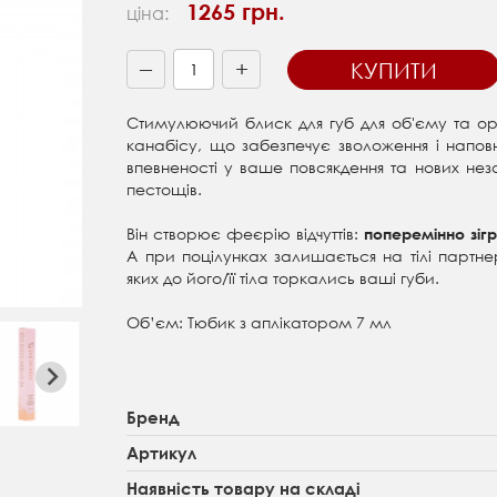
1265 грн.
ціна:
+
КУПИТИ
—
Стимулюючий блиск для губ для об'єму та ор
канабісу, що забезпечує зволоження і наповн
впевненості у ваше повсякдення та нових неза
пестощів.
Він створює феєрію відчуттів:
поперемінно зі
А при поцілунках залишається на тілі партне
яких до його/її тіла торкались ваші губи.
Об’єм: Тюбик з аплікатором 7 мл
Бренд
Артикул
Наявність товару на складі