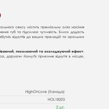
ального сексу містить преміальну олію насіння
ення губ та підсилює чутливість. Блиск додасть
бутніх відчуттів до ваших прелюдій та оральних
.
гріваючий, поколюючий та охолоджуючий ефект
ра, даруючи йому/їх приємне відчуття в місцях,
HighOnLove (Канада)
HOL18203
2 шт.