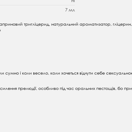
ні
7 мл
, каприновий тригліцерид, натуральний ароматизатор, гліцерин,
р
и сумно і коли весело, коли хочеться відчути себе сексуально
осилення прелюдії, особливо під час оральних пестощів, бо пр