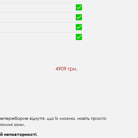
4909 грн.
переборне відчуття, що їх можна, навіть просто
нтимні зони.
.
ій неповторності