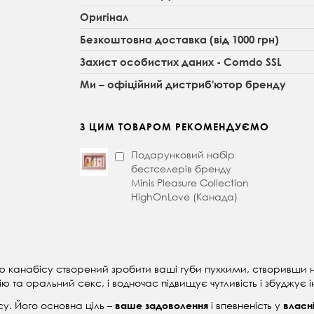
Оригінал
Безкоштовна доставка (від 1000 грн)
Захист особистих даних - Comdo SSL
Ми – офіційний дистриб'ютор бренду
З ЦИМ ТОВАРОМ РЕКОМЕНДУЄМО
Подарунковий набір
бестселерів бренду
Minis Pleasure Collection
HighOnLove (Канада)
 канабісу створений зробити ваші губи пухкими, створивши не
 та оральний секс, і водночас підвищує чутливість і збуджує і
су. Його основна ціль –
і впевненість у
ваше задоволення
власн