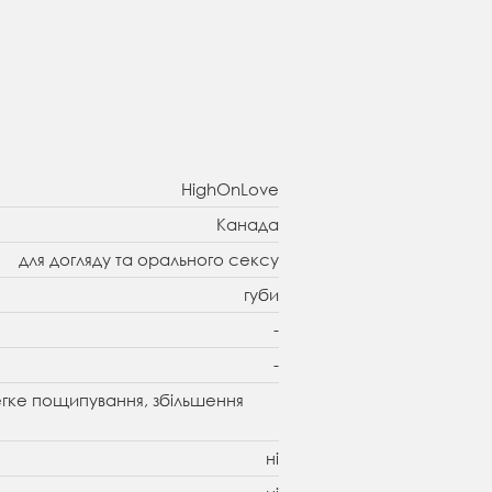
HighOnLove
Канада
для догляду та орального сексу
губи
-
-
легке пощипування, збільшення
ні