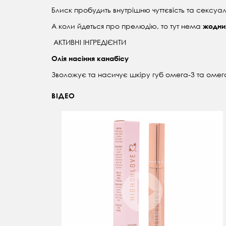
Блиск пробудить внутрішню чуттєвість та сексуал
А коли йдеться про прелюдію, то тут нема
жодни
АКТИВНІ ІНГРЕДІЄНТИ
Олія насіння канабісу
Зволожує та насичує шкіру губ омега-3 та омега-
ВІДЕО