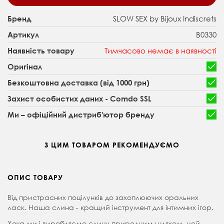
SLOW SEX by Bijoux Indiscrets
Бренд
B0330
Артикул
Тимчасово немає в наявності
Наявність товару
Оригінал
Безкоштовна доставка (від 1000 грн)
Захист особистих даних - Comdo SSL
Ми – офіційний дистриб'ютор бренду
З ЦИМ ТОВАРОМ РЕКОМЕНДУЄМО
ОПИС ТОВАРУ
Від пристрасних поцілунків до захоплюючих оральних
ласк. Наша слина - кращий інструмент для інтимних ігор.
Хоча ми і виробляємо слину природним шляхом, цей