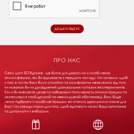
ПРО НАС
Секс шоп 5О Відтінків - це бутик для дорослих з особливою
атмосферою, яку Ви відчуваєте з першого погляду. Ми хочемо, щоб
у нас в гостях Вам було спокійно та комфортно незалежно від того
чи новачок Ви чи досвідчений шанувальник чуттєвих експериментів.
Коли Ви вивчаєте цікаві та набираючі популярність інтимні іграшки та
аксесуари в такій дружній та невимушеній обстановці, Вам буде
легко підібрати ті особливі іграшки, які стануть ідеальними саме для
Вас! Ми завжди поруч для того, щоб відповісти на всі Ваші запитання
та допомогти з вибором.