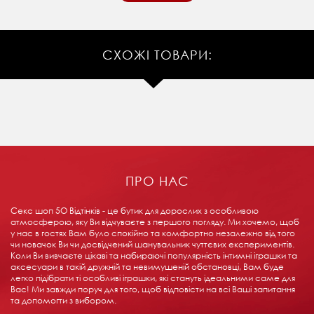
СХОЖІ ТОВАРИ:
ПРО НАС
Секс шоп 5О Відтінків - це бутик для дорослих з особливою
атмосферою, яку Ви відчуваєте з першого погляду. Ми хочемо, щоб
у нас в гостях Вам було спокійно та комфортно незалежно від того
чи новачок Ви чи досвідчений шанувальник чуттєвих експериментів.
Коли Ви вивчаєте цікаві та набираючі популярність інтимні іграшки та
аксесуари в такій дружній та невимушеній обстановці, Вам буде
легко підібрати ті особливі іграшки, які стануть ідеальними саме для
Вас! Ми завжди поруч для того, щоб відповісти на всі Ваші запитання
та допомогти з вибором.