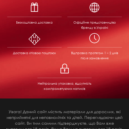
Безкоштовна доставка
Офіційне представництво
бренду в Україні
Доставка «Новою поштою»
Відправка
протягом 1 – 2 днів
після замовлення
Нейтральна упаковка, відсутність
компрометуючих написів
Увага! Даний сайт містить матеріали для дорослих, які
неприйнятні для неповнолітніх та дітей. Переглядаючи цей
сайт, Ви тим самим підтверджуєте, що Вам вже
виповнилося 18 років. Якщо Вам не виповнилося 18 років,