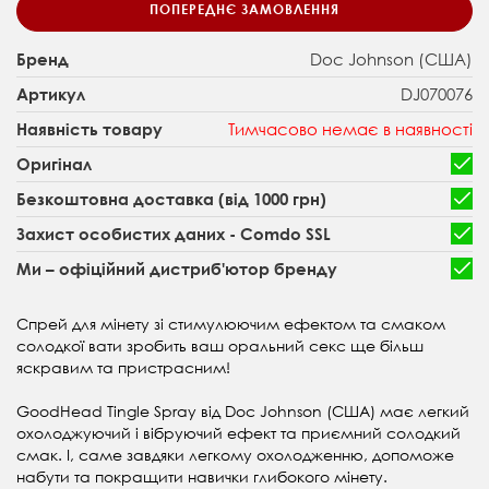
ПОПЕРЕДНЄ ЗАМОВЛЕННЯ
Doc Johnson (США)
Бренд
DJ070076
Артикул
Тимчасово немає в наявності
Наявність товару
Оригінал
Безкоштовна доставка (від 1000 грн)
Захист особистих даних - Comdo SSL
Ми – офіційний дистриб'ютор бренду
Спрей для мінету зі стимулюючим ефектом та смаком
солодкої вати зробить ваш оральний секс ще більш
яскравим та пристрасним!
GoodHead Tingle Spray від Doc Johnson (CША) має легкий
охолоджуючий і вібруючий ефект та приємний солодкий
смак. І, саме завдяки легкому охолодженню, допоможе
набути та покращити навички глибокого мінету.