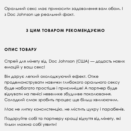
Оральний секс має приносити задоволення вам обом. І
з Doc Johnson це реальний факт.
З ЦИМ ТОВАРОМ РЕКОМЕНДУЄМО
ОПИС ТОВАРУ
Спрей для мінету від Doc Johnson (CША) — додасть нових
емоцій у ваш секс!
Він дарує легкий охолоджуючий ефект. Отже
продемонструвати навички глибокого орального сексу
буде набагато простіше і приємніше! А партнер буде
відчувати на пенісі невелике збудливе поколювання.
Солодкий смак зробить процес ще більш хвилюючим.
Має не липку консистенцію, не містить цукру і парабенів.
Подаруйте собі та партнеру кращі відчуття від мінету, які
тільки можна собі уявити!