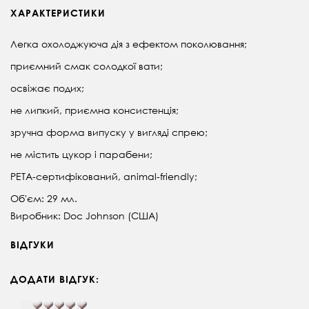
ХАРАКТЕРИСТИКИ
Легка охолоджуюча дія з ефектом поколювання;
приємний смак солодкої вати;
освіжає подих;
не липкий, приємна консистенція;
зручна форма випуску у вигляді спрею;
не містить цукор і парабени;
PETA-сертифікований, animal-friendly;
Об'єм: 29 мл.
Виробник: Doc Johnson (США)
ВІДГУКИ
ДОДАТИ ВІДГУК: