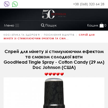
+38 (068) 320 64 28
Пошук
Кошик
0
Меню
Toggle
navigation
КОСМЕТИКА ТА ЗДОРОВ'Я
ПОСИЛЕННЯ ВІДЧУТТІВ
СПРЕЙ ДЛЯ
МІНЕТУ ЗІ СТИМУЛЮЮЧИМ ЕФЕКТОМ ТА СМА...
Спрей для мінету зі стимулюючим ефектом
та смаком солодкої вати
GoodHead Tingle Spray - Cotton Candy (29 мл)
Doc Johnson (CША)