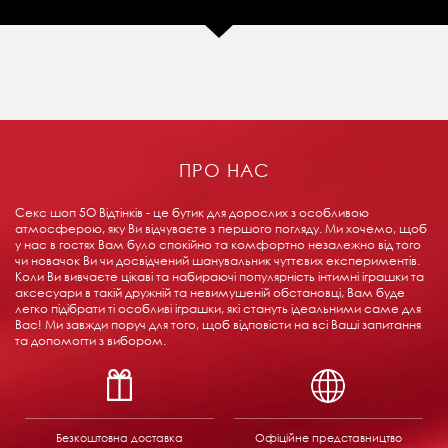
ПРО НАС
Секс шоп 5О Відтінків - це бутик для дорослих з особливою
атмосферою, яку Ви відчуваєте з першого погляду. Ми хочемо, щоб
у нас в гостях Вам було спокійно та комфортно незалежно від того
чи новачок Ви чи досвідчений шанувальник чуттєвих експериментів.
Коли Ви вивчаєте цікаві та набираючі популярність інтимні іграшки та
аксесуари в такій дружній та невимушеній обстановці, Вам буде
легко підібрати ті особливі іграшки, які стануть ідеальними саме для
Вас! Ми завжди поруч для того, щоб відповісти на всі Ваші запитання
та допомогти з вибором.
Безкоштовна доставка
Офіційне представництво