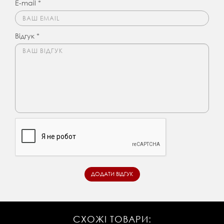
E-mail *
Відгук *
СХОЖІ ТОВАРИ: