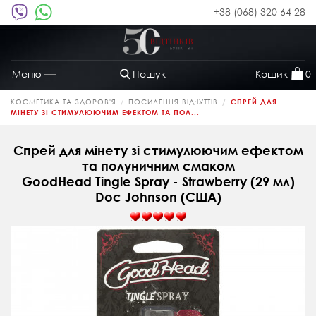
+38 (068) 320 64 28
Пошук
Кошик
0
Меню
Toggle
navigation
КОСМЕТИКА ТА ЗДОРОВ'Я
ПОСИЛЕННЯ ВІДЧУТТІВ
СПРЕЙ ДЛЯ
МІНЕТУ ЗІ СТИМУЛЮЮЧИМ ЕФЕКТОМ ТА ПОЛ...
Спрей для мінету зі стимулюючим ефектом
та полуничним смаком
GoodHead Tingle Spray - Strawberry (29 мл)
Doc Johnson (CША)