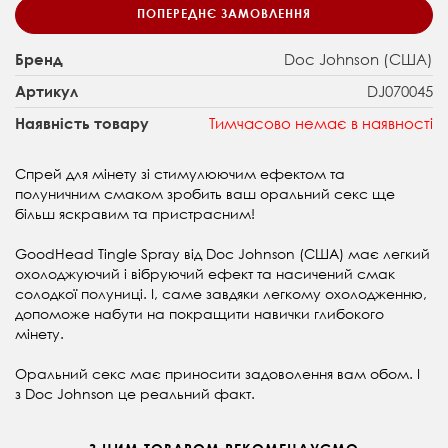
ПОПЕРЕДНЄ ЗАМОВЛЕННЯ
Doc Johnson (США)
Бренд
DJ070045
Артикул
Тимчасово немає в наявності
Наявність товару
Спрей для мінету зі стимулюючим ефектом та
полуничним смаком зробить ваш оральний секс ще
більш яскравим та пристрасним!
GoodHead Tingle Spray від Doc Johnson (CША) має легкий
охолоджуючий і вібруючий ефект та насичений смак
солодкої полуниці. І, саме завдяки легкому охолодженню,
допоможе набути на покращити навички глибокого
мінету.
Оральний секс має приносити задоволення вам обом. І
з Doc Johnson це реальний факт.