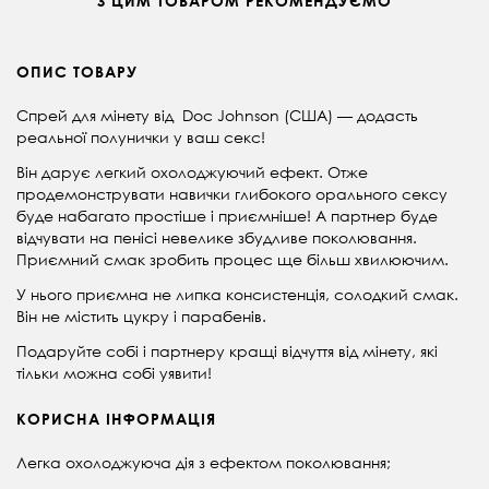
З ЦИМ ТОВАРОМ РЕКОМЕНДУЄМО
ОПИС ТОВАРУ
Спрей для мінету від Doc Johnson (CША) — додасть
реальної полунички у ваш секс!
Він дарує легкий охолоджуючий ефект. Отже
продемонструвати навички глибокого орального сексу
буде набагато простіше і приємніше! А партнер буде
відчувати на пенісі невелике збудливе поколювання.
Приємний смак зробить процес ще більш хвилюючим.
У нього приємна не липка консистенція, солодкий смак.
Він не містить цукру і парабенів.
Подаруйте собі і партнеру кращі відчуття від мінету, які
тільки можна собі уявити!
КОРИСНА ІНФОРМАЦІЯ
Легка охолоджуюча дія з ефектом поколювання;