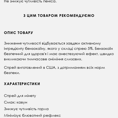
Не знижує чутливість пеніса.
З ЦИМ ТОВАРОМ РЕКОМЕНДУЄМО
ОПИС ТОВАРУ
Зниження чутливості відбувається завдяки активному
інгредієнту бензокаїну, якого у складі спрею 5%. Бензокаїн
безпечний для здоров'я і має анестезуючий ефект, швидко
викликаючи тимчасове оніміння слизових.
Спрей виготовлений в США, з дотриманням всіх норм
безпеки.
ХАРАКТЕРИСТИКИ
Спрей для мінету
Смак: кавун
Знижує чутливість горла
Мінімізує блювотний рефлекс