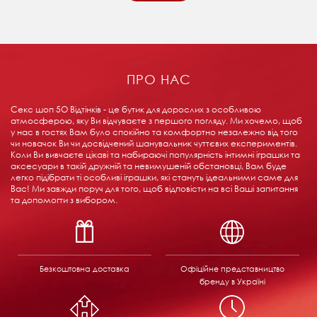
ПРО НАС
Секс шоп 5О Відтінків - це бутик для дорослих з особливою
атмосферою, яку Ви відчуваєте з першого погляду. Ми хочемо, щоб
у нас в гостях Вам було спокійно та комфортно незалежно від того
чи новачок Ви чи досвідчений шанувальник чуттєвих експериментів.
Коли Ви вивчаєте цікаві та набираючі популярність інтимні іграшки та
аксесуари в такій дружній та невимушеній обстановці, Вам буде
легко підібрати ті особливі іграшки, які стануть ідеальними саме для
Вас! Ми завжди поруч для того, щоб відповісти на всі Ваші запитання
та допомогти з вибором.
Безкоштовна доставка
Офіційне представництво
бренду в Україні