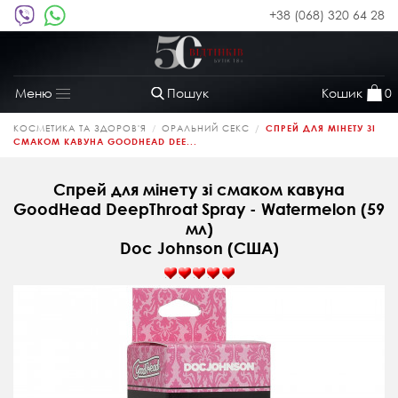
+38 (068) 320 64 28
Пошук
Кошик
0
Меню
Toggle
navigation
КОСМЕТИКА ТА ЗДОРОВ'Я
ОРАЛЬНИЙ СЕКС
СПРЕЙ ДЛЯ МІНЕТУ ЗІ
СМАКОМ КАВУНА GOODHEAD DEE...
Спрей для мінету зі смаком кавуна
GoodHead DeepThroat Spray - Watermelon (59
мл)
Doc Johnson (CША)