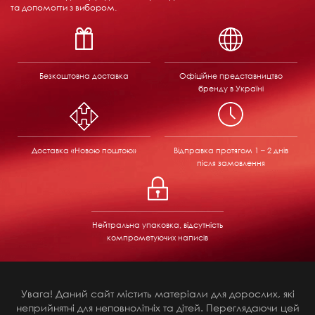
та допомогти з вибором.
Безкоштовна доставка
Офіційне представництво
бренду в Україні
Доставка «Новою поштою»
Відправка
протягом 1 – 2 днів
після замовлення
Нейтральна упаковка, відсутність
компрометуючих написів
Увага! Даний сайт містить матеріали для дорослих, які
неприйнятні для неповнолітніх та дітей. Переглядаючи цей