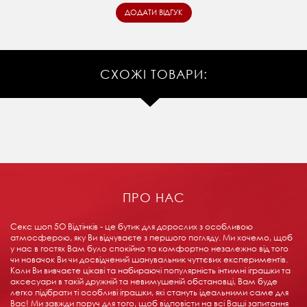
СХОЖІ ТОВАРИ:
ПРО НАС
Секс шоп 5О Відтінків - це бутик для дорослих з особливою
атмосферою, яку Ви відчуваєте з першого погляду. Ми хочемо, щоб
у нас в гостях Вам було спокійно та комфортно незалежно від того
чи новачок Ви чи досвідчений шанувальник чуттєвих експериментів.
Коли Ви вивчаєте цікаві та набираючі популярність інтимні іграшки та
аксесуари в такій дружній та невимушеній обстановці, Вам буде
легко підібрати ті особливі іграшки, які стануть ідеальними саме для
Вас! Ми завжди поруч для того, щоб відповісти на всі Ваші запитання