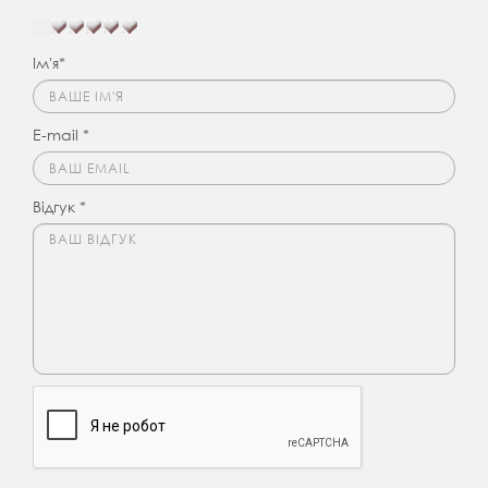
Ім'я*
E-mail *
Відгук *