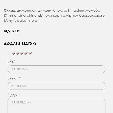
: диметикон, диметиконол, олія насіння жожоба
Склад
(Simmondsia chinensis), олія кори амірису бальзамового
(Amyris balsamifera).
ВІДГУКИ
ДОДАТИ ВІДГУК:
Ім'я*
E-mail *
Відгук *