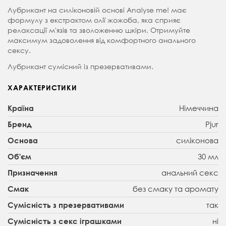
Лубрикант на силіконовій основі Analyse me! має
формулу з екстрактом олії жожоба, яка сприяє
релаксації м'язів та зволоженню шкіри. Отримуйте
максимум задоволення від комфортного анального
сексу.
Лубрикант сумісний із презервативами.
ХАРАКТЕРИСТИКИ
Німеччина
Країна
Рjur
Бренд
силіконова
Основа
30 мл
Об'єм
анальний секс
Призначення
без смаку та аромату
Смак
так
Сумісність з презервативами
ні
Сумісність з секс іграшками