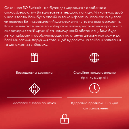
Секс шоп 5О Відтінків - це бутик для дорослих з особливою
атмосферою, яку Ви відчуваєте з першого погляду. Ми хочемо, щоб
у нас в гостях Вам було спокійно та комфортно незалежно від того
чи новачок Ви чи досвідчений шанувальник чуттєвих експериментів.
Коли Ви вивчаєте цікаві та набираючі популярність інтимні іграшки та
аксесуари в такій дружній та невимушеній обстановці, Вам буде
легко підібрати ті особливі іграшки, які стануть ідеальними саме для
Вас! Ми завжди поруч для того, щоб відповісти на всі Ваші запитання
та допомогти з вибором.
Безкоштовна доставка
Офіційне представництво
бренду в Україні
Доставка «Новою поштою»
Відправка
протягом 1 – 2 днів
після замовлення