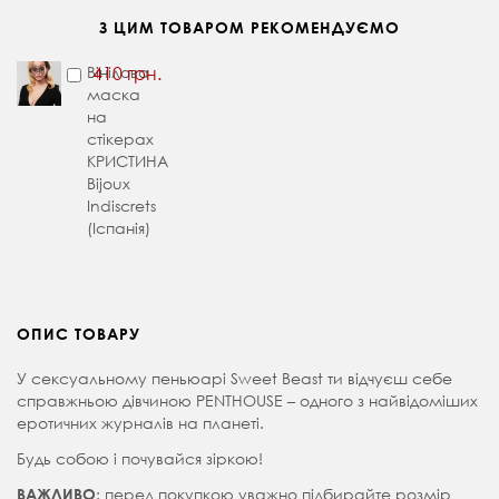
З ЦИМ ТОВАРОМ РЕКОМЕНДУЄМО
Вінілова
410 грн.
маска
на
стікерах
КРИСТИНА
Bijoux
Indiscrets
(Іспанія)
ОПИС ТОВАРУ
У сексуальному пеньюарі Sweet Beast ти відчуєш себе
справжньою дівчиною PENTHOUSE – одного з найвідоміших
еротичних журналів на планеті.
Будь собою і почувайся зіркою!
: перед покупкою уважно підбирайте розмір
ВАЖЛИВО