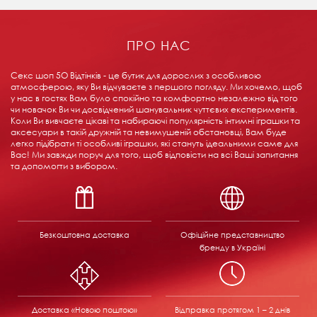
ПРО НАС
Секс шоп 5О Відтінків - це бутик для дорослих з особливою
атмосферою, яку Ви відчуваєте з першого погляду. Ми хочемо, щоб
у нас в гостях Вам було спокійно та комфортно незалежно від того
чи новачок Ви чи досвідчений шанувальник чуттєвих експериментів.
Коли Ви вивчаєте цікаві та набираючі популярність інтимні іграшки та
аксесуари в такій дружній та невимушеній обстановці, Вам буде
легко підібрати ті особливі іграшки, які стануть ідеальними саме для
Вас! Ми завжди поруч для того, щоб відповісти на всі Ваші запитання
та допомогти з вибором.
Безкоштовна доставка
Офіційне представництво
бренду в Україні
Доставка «Новою поштою»
Відправка
протягом 1 – 2 днів