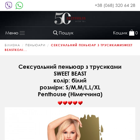
+38 (068) 320 64 28
Пошук
Кошик
0
Меню
Toggle
navigation
БІЛИЗНА
ПЕНЬЮАРИ
СЕКСУАЛЬНИЙ ПЕНЬЮАР З ТРУСИКАМИSWEET
BEASTКОЛІ...
Сексуальний пеньюар з трусиками
SWEET BEAST
колір: білий
розміри: S/M,M/L,L/XL
Penthouse (Німеччина)