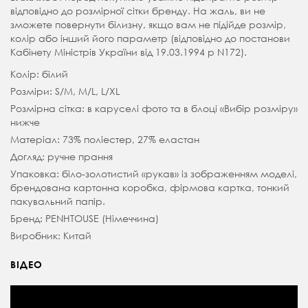
відповідно до розмірної сітки бренду. На жаль, ви не
зможете повернути білизну, якщо вам не підійде розмір,
колір або інший його параметр (відповідно до постанови
Кабінету Міністрів України від 19.03.1994 р N172).
Колір: білий
Розміри: S/M, M/L, L/XL
Розмірна сітка: в каруселі фото та в блоці «Вибір розміру»
нижче
Матеріал: 73% поліестер, 27% еластан
Догляд: ручне прання
Упаковка: біло-золотистий «рукав» із зображенням моделі,
брендована картонна коробка, фірмова картка, тонкий
пакувальний папір.
Бренд: PENHTOUSE (Німеччина)
Виробник: Китай
ВІДЕО