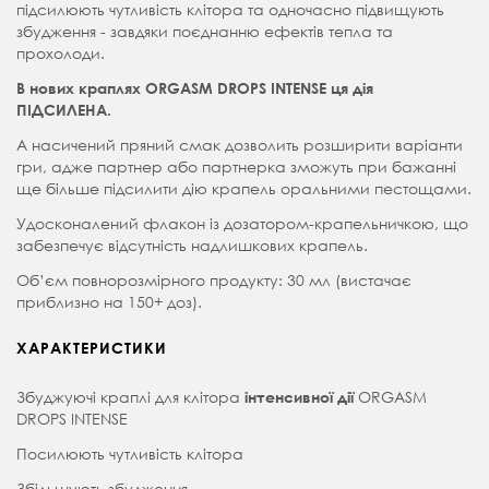
підсилюють чутливість клітора та одночасно підвищують
збудження - завдяки поєднанню ефектів тепла та
прохолоди.
В нових краплях ORGASM DROPS INTENSE ця дія
ПІДСИЛЕНА.
А насичений пряний смак дозволить розширити варіанти
гри, адже партнер або партнерка зможуть при бажанні
ще більше підсилити дію крапель оральними пестощами.
Удосконалений флакон із дозатором-крапельничкою, що
забезпечує відсутність надлишкових крапель.
Об’єм повнорозмірного продукту: 30 мл (вистачає
приблизно на 150+ доз).
ХАРАКТЕРИСТИКИ
Збуджуючі краплі для клітора
ORGASM
інтенсивної дії
DROPS INTENSE
Посилюють чутливість клітора
Збільшують збудження