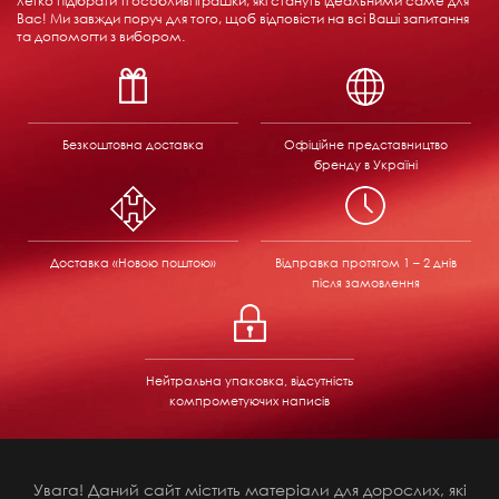
легко підібрати ті особливі іграшки, які стануть ідеальними саме для
Вас! Ми завжди поруч для того, щоб відповісти на всі Ваші запитання
та допомогти з вибором.
Безкоштовна доставка
Офіційне представництво
бренду в Україні
Доставка «Новою поштою»
Відправка
протягом 1 – 2 днів
після замовлення
Нейтральна упаковка, відсутність
компрометуючих написів
Увага! Даний сайт містить матеріали для дорослих, які