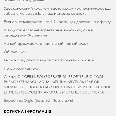
Удосконалений флакон із дозатором-крапельничкою, що
забезпечує відсутність надлишкових крапель
Економне використання: 1-2 краплі для досягнення ефекту
Швидкість настання ефекту: індивідуально, але в
середньому 3-5 хвилин
Легкий ароматом та насичений пряний смак
Об’єм: 1 мл
Термін придатності відкритого продукту: 6 місяців
Не є лубрикантом
Склад: GLYCERIN, POLYSORBATE 20, PROPYLENE GLYCOL,
PHENOXYETHANOL, AQUA, MENTHA ARVENSIS LEAF OIL,
SUCRALOSE, EUGENIA CARYOPHYLLUS FLOWER OIL, EUGENOL,
ETHYLHEXYLGLYCERIN, AROMA, LIMONENE, TOCOPHEROL
Виробник: Orgie (Бразилія-Португалія)
КОРИСНА ІНФОРМАЦІЯ