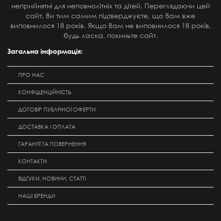
неприйнятні для неповнолітніх та дітей. Переглядаючи цей
сайт, Ви тим самим підтверджуєте, що Вам вже
виповнилося 18 років. Якщо Вам не виповнилося 18 років,
будь ласка, покиньте сайт.
Загальна інформація:
ПРО НАС
КОНФІДЕНЦІЙНІСТЬ
ДОГОВІР ПУБЛІЧНОЇ ОФЕРТИ
ДОСТАВКА І ОПЛАТА
ГАРАНТІЇ ТА ПОВЕРНЕННЯ
КОНТАКТИ
ВІДГУКИ, НОВИНИ, СТАТТІ
НАШІ БРЕНДИ