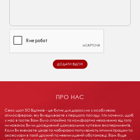
ПРО НАС
Секс шоп 5О Відтінків - це бутик для дорослих з особливою
атмосферою, яку Ви відчуваєте з першого погляду. Ми хочемо, щоб
у нас в гостях Вам було спокійно та комфортно незалежно від того
чи новачок Ви чи досвідчений шанувальник чуттєвих експериментів.
Коли Ви вивчаєте цікаві та набираючі популярність інтимні іграшки та
аксесуари в такій дружній та невимушеній обстановці, Вам буде