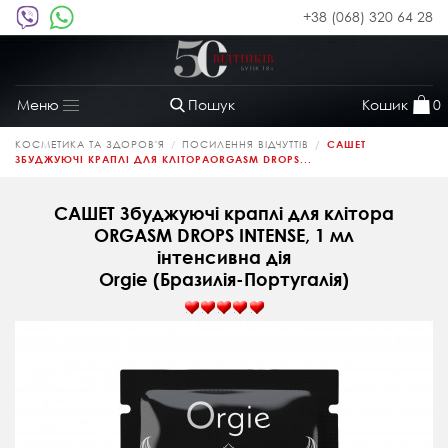
+38 (068) 320 64 28
Пошук
Кошик
0
Меню
Toggle
navigation
КОСМЕТИКА ТА ЗДОРОВ'Я
ПОСИЛЕННЯ ВІДЧУТТІВ
САШЕТ
ЗБУДЖУЮЧІ КРАПЛІ ДЛЯ КЛІТОРАORGASM DROPS...
САШЕТ Збуджуючі краплі для клітора
ORGASM DROPS INTENSE, 1 мл
інтенсивна дія
Orgie (Бразилія-Португалія)