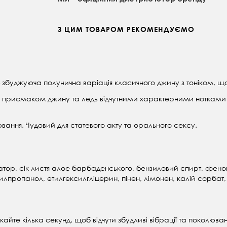
З ЦИМ ТОВАРОМ РЕКОМЕНДУЄМО
 – збуджуюча полунична варіація класичного джину з тоніком, щ
з присмаком джину та ледь відчутними характерними нотками т
вання. Чудовий для статевого акту та орального сексу.
затор, сік листя алое барбаденського, бензиловий спирт, фено
илпропанол, етилгексилгліцерин, пінен, лімонен, калій сорбат
екайте кілька секунд, щоб відчути збудливі вібрації та поколюван