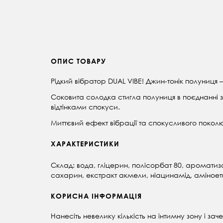
ОПИС ТОВАРУ
Рідкий вібратор DUAL VIBE! Джин-тонік полуниця
Соковита солодка стигла полуниця в поєднанні 
відтінками спокуси.
Миттєвий ефект вібрації та спокусливого поколю
ХАРАКТЕРИСТИКИ
Склад: вода, гліцерин, полісорбат 80, аромати
сахарин, екстракт акмели, ніацинамід, аміноет
КОРИСНА ІНФОРМАЦІЯ
Нанесіть невелику кількість на інтимну зону і зач