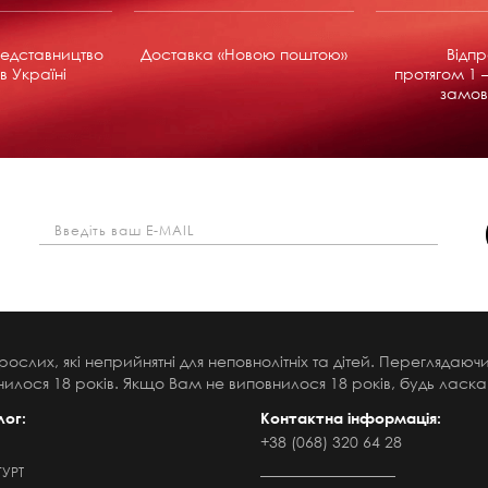
едставництво
Доставка «Новою поштою»
Відп
в Україні
протягом 1 –
замов
рослих, які неприйнятні для неповнолітніх та дітей. Переглядаю
илося 18 років. Якщо Вам не виповнилося 18 років, будь ласка,
лог:
Контактна інформація:
+38 (068) 320 64 28
ГУРТ