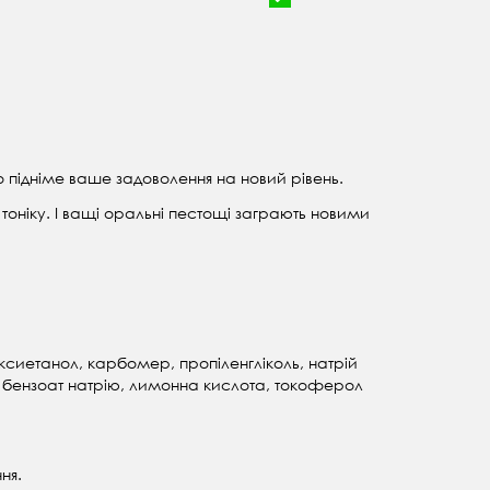
о підніме ваше задоволення на новий рівень.
оніку. І ващі оральні пестощі заграють новими
ксиетанол, карбомер, пропіленгліколь, натрій
, бензоат натрію, лимонна кислота, токоферол
ня.