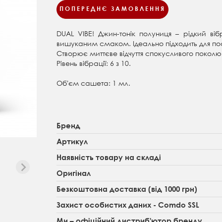
ПОПЕРЕДНЄ ЗАМОВЛЕННЯ
DUAL VIBE! Джин-тонік полуниця – рідкий ві
вишуканим смаком. Ідеально підходить для поси
Створює миттєве відчуття спокусливого поколюв
Рівень вібрації: 6 з 10.
Обʼєм сашета: 1 мл.
Бренд
Артикул
Наявність товару на складі
Оригінал
Безкоштовна доставка (від 1000 грн)
Захист особистих даних - Comdo SSL
Ми – офіційний дистриб'ютор бренду