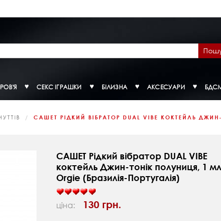
Пош
РОВ'Я
СЕКС ІГРАШКИ
БІЛИЗНА
АКСЕСУАРИ
БДС
УТТІВ
САШЕТ РІДКИЙ ВІБРАТОР DUAL VIBE КОКТЕЙЛЬ ДЖИН-
САШЕТ Рідкий вібратор DUAL VIBE
коктейль Джин-тонік полуниця, 1 м
Orgie (Бразилія-Португалія)
130 грн.
ціна: