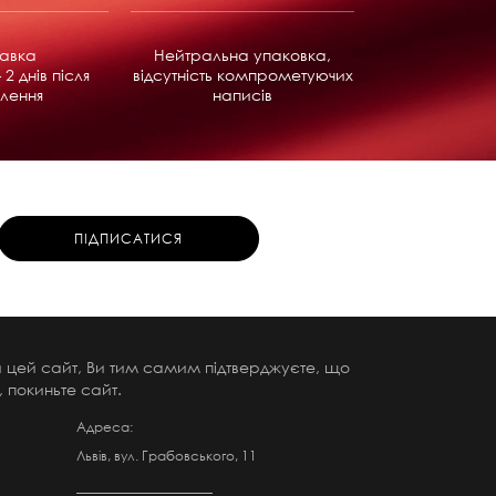
равка
Нейтральна упаковка,
 2 днів після
відсутність компрометуючих
лення
написів
чи цей сайт, Ви тим самим підтверджуєте, що
 покиньте сайт.
Адреса:
Львів, вул. Грабовського, 11