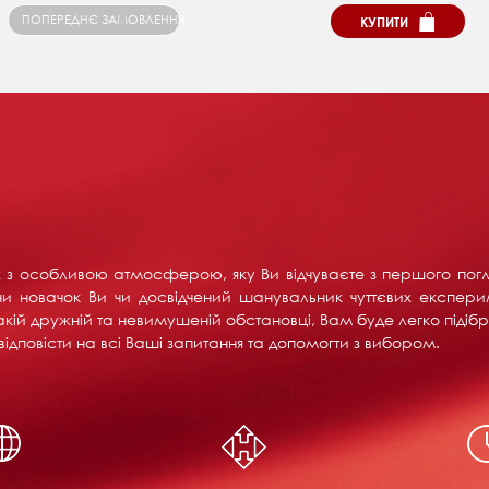
ПОПЕРЕДНЄ ЗАМОВЛЕННЯ
КУПИТИ
их з особливою атмосферою, яку Ви відчуваєте з першого пог
и новачок Ви чи досвідчений шанувальник чуттєвих експерим
акій дружній та невимушеній обстановці, Вам буде легко підібра
ідповісти на всі Ваші запитання та допомогти з вибором.