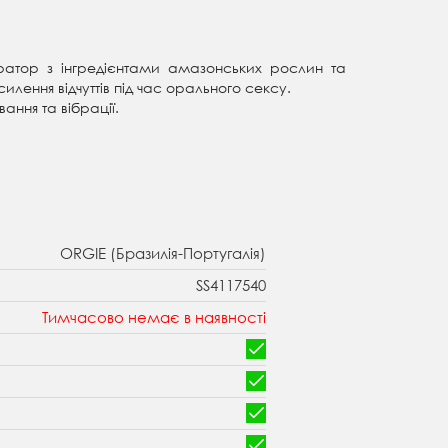
братор з інгредієнтами амазонських рослин та
лення відчуттів під час орального сексу.
ання та вібрації.
ORGIE (Бразилія-Португалія)
SS4117540
Тимчасово немає в наявності