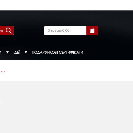
ук
0
товар
(
0.00
)
М
ІДЕЇ
ПОДАРУНКОВІ СЕРТИФІКАТИ
...
л