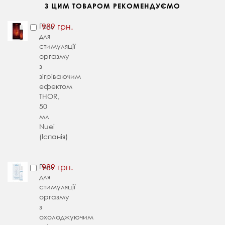
З ЦИМ ТОВАРОМ РЕКОМЕНДУЄМО
Гель
989 грн.
для
стимуляції
оргазму
з
зігріваючим
ефектом
THOR,
50
мл
Nuei
(Іспанія)
Гель
989 грн.
для
стимуляції
оргазму
з
охолоджуючим