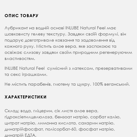
ОПИС ТОВАРУ
Лубрикант на водній основі INLUBE Natural Feel має
шовковисту гелеву текстуру. Завдяки своїй формулі, він
подарує довготривале ковзання та задоволення від
кожного руху. Містить алое вера, яке заспокоює та
освіжає слизову завдяки своїм природним регенеруючим
властивостям.
INLUBE Natural Feel сумісний з латексом, презервативами
та секс іграшками.
Не містить парабенів, глютену та цукру. 100% веганський.
ХАРАКТЕРИСТИКИ
Склад: вода, гліцерин, сік листя алое вера,
гідроксіетилцелюлоза, бензоат натрію, сорбат калію,
цитрат натрію, лимонна кислота, сахарин натрію,
динатрійфосфат, полісорбат-60, фосфат натрію,
динатрій ЕДТА.