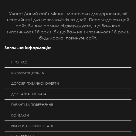
Увага! Даний сайт містить матеріали для дорослих, які
неприйнятні для неповнолітніх та дітей. Переглядаючи цей
сайт, Ви тим самим підтверджуєте, що Вам вже
виповнилося 18 років. Якщо Вам не виповнилося 18 років,
будь ласка, покиньте сайт.
Загальна інформація:
ПРО НАС
КОНФІДЕНЦІЙНІСТЬ
ДОГОВІР ПУБЛІЧНОЇ ОФЕРТИ
ДОСТАВКА І ОПЛАТА
ГАРАНТІЇ ТА ПОВЕРНЕННЯ
КОНТАКТИ
ВІДГУКИ, НОВИНИ, СТАТТІ