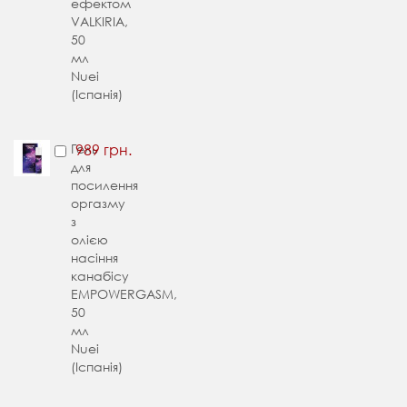
ефектом
VALKIRIA,
50
мл
Nuei
(Іспанія)
Гель
989 грн.
для
посилення
оргазму
з
олією
насіння
канабісу
EMPOWERGASM,
50
мл
Nuei
(Іспанія)