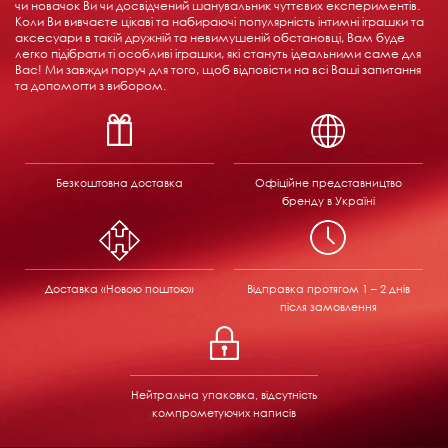
чи новачок Ви чи досвідчений шанувальник чуттєвих експериментів.
Коли Ви вивчаєте цікаві та набираючі популярність інтимні іграшки та
аксесуари в такій дружній та невимушеній обстановці, Вам буде
легко підібрати ті особливі іграшки, які стануть ідеальними саме для
Вас! Ми завжди поруч для того, щоб відповісти на всі Ваші запитання
та допомогти з вибором.
Безкоштовна доставка
Офіційне представництво
бренду в Україні
Доставка «Новою поштою»
Відправка
протягом 1 – 2 днів
після замовлення
Нейтральна упаковка, відсутність
компрометуючих написів