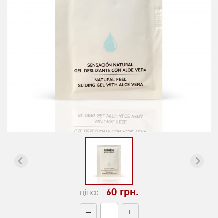
60 грн.
ціна:
+
—