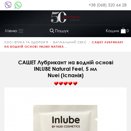
+38 (068) 320 64 28
Пошук
Кошик
0
Меню
Toggle
navigation
КОСМЕТИКА ТА ЗДОРОВ'Я
ВАГІНАЛЬНИЙ СЕКС
САШЕТ ЛУБРИКАНТ
НА ВОДНІЙ ОСНОВІ INLUBE NATURA...
САШЕТ Лубрикант на водній основі
INLUBE Natural Feel, 5 мл
Nuei (Іспанія)