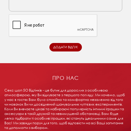
ПРО НАС
Секс шоп 5О Відтінків - це бутик для дорослих з особливою
атмосферою, яку Ви відчуваєте з першого погляду. Ми хочемо, щоб
у нас в гостях Вам було спокійно та комфортно незалежно від того
чи новачок Ви чи досвідчений шанувальник чуттєвих експериментів.
Коли Ви вивчаєте цікаві та набираючі популярність інтимні іграшки та
аксесуари в такій дружній та невимушеній обстановці, Вам буде
легко підібрати ті особливі іграшки, які стануть ідеальними саме для
Вас! Ми завжди поруч для того, щоб відповісти на всі Ваші запитання
та допомогти з вибором.