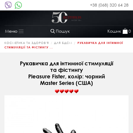
+38 (068) 320 64 28
Пошук
Кошик
0
Меню
Toggle
navigation
КОСМЕТИКА ТА ЗДОРОВ'Я
ДЛЯ БДСМ
РУКАВИЧКА ДЛЯ ІНТИМНОЇ
СТИМУЛЯЦІЇ ТА ФІСТИНГУ ...
Рукавичка для інтимної стимуляції
та фістингу
Pleasure Fister, колір: чорний
Master Series (США)