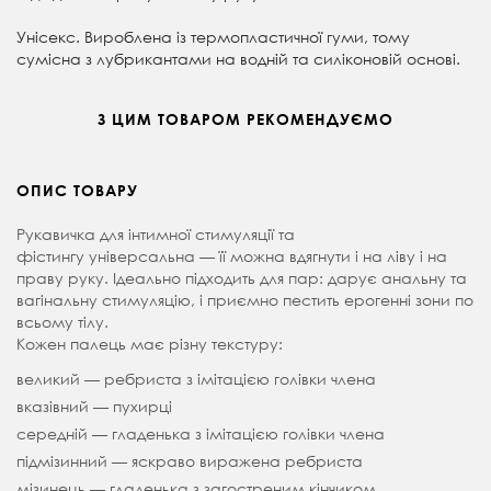
Унісекс. Вироблена із термопластичної гуми, тому
сумісна з лубрикантами на водній та силіконовій основі.
З ЦИМ ТОВАРОМ РЕКОМЕНДУЄМО
ОПИС ТОВАРУ
Рукавичка для інтимної стимуляції та
фістингу універсальна — її можна вдягнути і на ліву і на
праву руку. Ідеально підходить для пар: дарує анальну та
вагінальну стимуляцію, і приємно пестить ерогенні зони по
всьому тілу.
Кожен палець має різну текстуру:
великий — ребриста з імітацією голівки члена
вказівний — пухирці
середній — гладенька з імітацією голівки члена
підмізинний — яскраво виражена ребриста
мізинець — гладенька з загостреним кінчиком