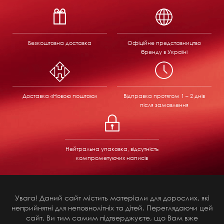
Безкоштовна доставка
Офіційне представництво
бренду в Україні
Доставка «Новою поштою»
Відправка
протягом 1 – 2 днів
після замовлення
Нейтральна упаковка, відсутність
компрометуючих написів
Увага! Даний сайт містить матеріали для дорослих, які
неприйнятні для неповнолітніх та дітей. Переглядаючи цей
сайт, Ви тим самим підтверджуєте, що Вам вже