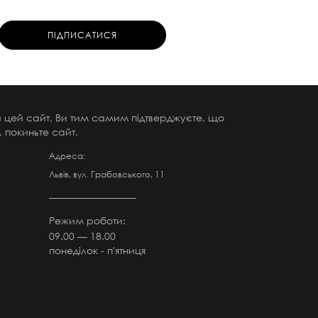
чи цей сайт, Ви тим самим підтверджуєте, що
 покиньте сайт.
Адреса:
Львів, вул. Грабовського, 11
Режим роботи:
09.00 — 18.00
понеділок - п'ятниця