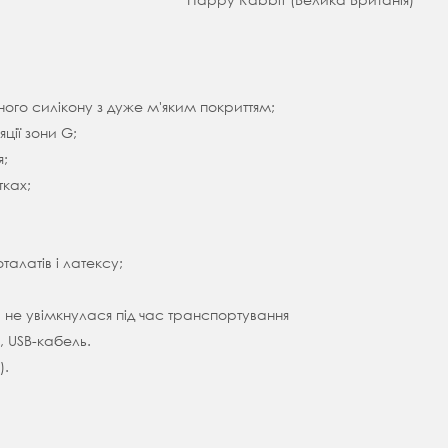
ого силікону з дуже м'яким покриттям;
ції зони G;
я;
тках;
алатів і латексу;
, не увімкнулася під час транспортування
, USB-кабель.
).