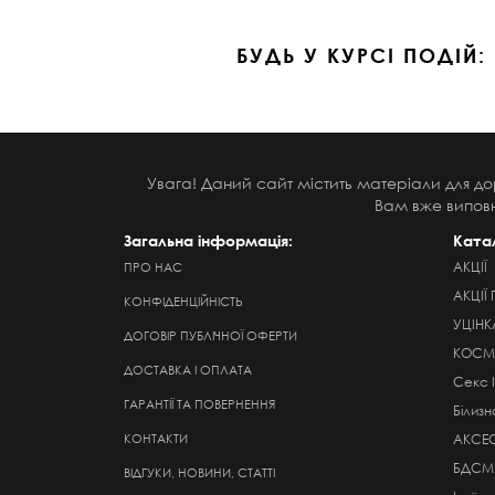
БУДЬ У КУРСІ ПОДІЙ:
Увага! Даний сайт містить матеріали для до
Вам вже виповн
Загальна інформація:
Ката
АКЦІЇ
ПРО НАС
АКЦІЇ 
КОНФІДЕНЦІЙНІСТЬ
УЦІНК
ДОГОВІР ПУБЛІЧНОЇ ОФЕРТИ
КОСМЕ
ДОСТАВКА І ОПЛАТА
Секс 
ГАРАНТІЇ ТА ПОВЕРНЕННЯ
Білизн
КОНТАКТИ
АКСЕ
БДСМ
ВІДГУКИ, НОВИНИ, СТАТТІ