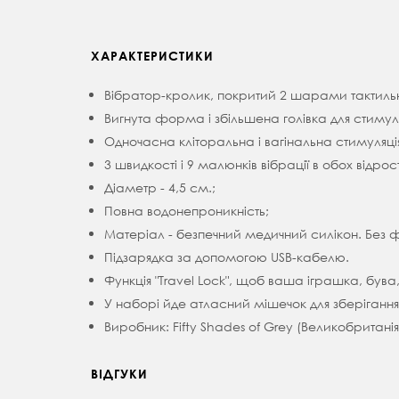
ХАРАКТЕРИСТИКИ
Вібратор-кролик, покритий 2 шарами тактильн
Вигнута форма і збільшена голівка для стимуля
Одночасна кліторальна і вагінальна стимуляці
3 швидкості і 9 малюнків вібрації в обох відрос
Діаметр - 4,5 см.;
Повна водонепроникність;
Матеріал - безпечний медичний силікон. Без фт
Підзарядка за допомогою USB-кабелю.
Функція "Travel Lock", щоб ваша іграшка, бува
У наборі йде атласний мішечок для зберігання
Виробник: Fifty Shades of Grey (Великобританія
ВІДГУКИ