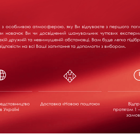
их з особливою атмосферою, яку Ви відчуваєте з першого пог
и новачок Ви чи досвідчений шанувальник чуттєвих експерим
акій дружній та невимушеній обстановці, Вам буде легко підібра
ідповісти на всі Ваші запитання та допомогти з вибором.
едставництво
Доставка «Новою поштою»
Відп
в Україні
протягом 1 –
замов