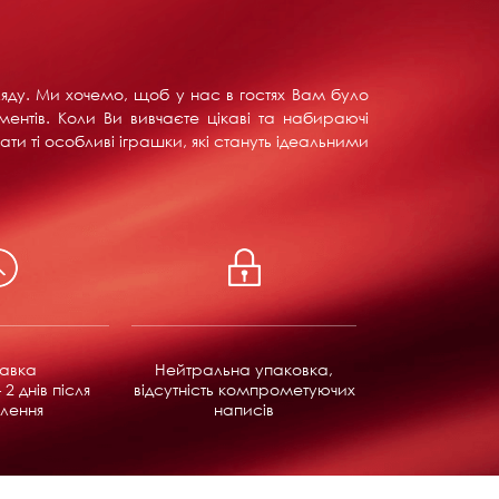
ляду. Ми хочемо, щоб у нас в гостях Вам було
ентів. Коли Ви вивчаєте цікаві та набираючі
ти ті особливі іграшки, які стануть ідеальними
равка
Нейтральна упаковка,
 2 днів після
відсутність компрометуючих
лення
написів