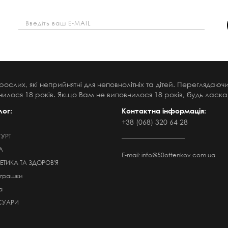
рослих, які неприйнятні для неповнолітніх та дітей. Переглядаю
илося 18 років. Якщо Вам не виповнилося 18 років, будь ласка,
лог:
Контактна інформація:
+38 (068) 320 64 28
ГУРТ
А
E-mail:
info@50ottenkov.com.ua
ТИКА ТА ЗДОРОВ'Я
Іграшки
а
СУАРИ