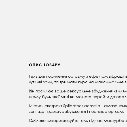
ОПИС ТОВАРУ
Гель для посилення оргазму з ефектом вібрації від
чутливі зони, та тримати курс на максимальне з
Він посилює ваше сексуальне збудження хвилями
якому будь-якої миті ви можете перейти до ора
Містить екстракт Spilanthes acmella - амазонськ
зон, що підвищує збудження і посилює оргазм.
Сміливо використовуйте гель під час мастурбації,