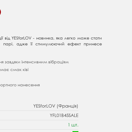
ї від YESforLOV - новинка, яка легко може стати
 парі, адже її стимулюючий ефект принесе
я завдяки інтенсивним вібраціям
 має смак ківі
ортного нанесення
YESforLOV (Франція)
YFL01B45SALE
1 шт.