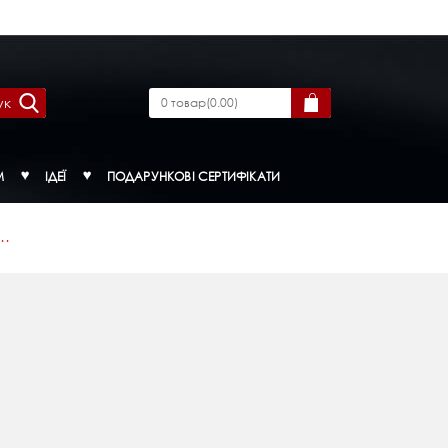
ук
0
товар
(
0.00
)
М
ІДЕЇ
ПОДАРУНКОВІ СЕРТИФІКАТИ
..
л