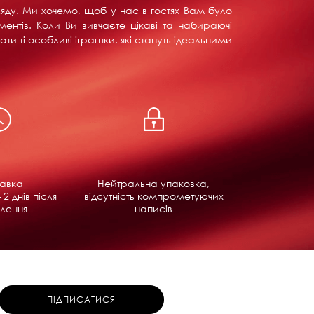
ляду. Ми хочемо, щоб у нас в гостях Вам було
ентів. Коли Ви вивчаєте цікаві та набираючі
ти ті особливі іграшки, які стануть ідеальними
равка
Нейтральна упаковка,
 2 днів після
відсутність компрометуючих
лення
написів