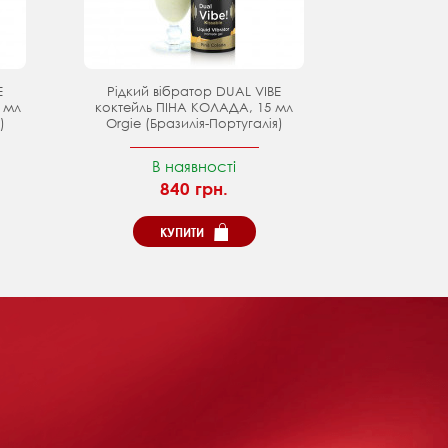
E
Рідкий вібратор DUAL VIBE
 мл
коктейль ПІНА КОЛАДА, 15 мл
)
Orgie (Бразилія-Португалія)
В наявності
840 грн.
КУПИТИ