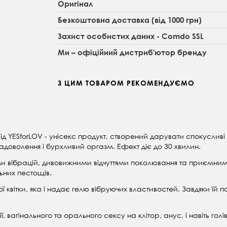
Оригінал
Безкоштовна доставка (від 1000 грн)
Захист особистих даних - Comdo SSL
Ми – офіційний дистриб'ютор бренду
З ЦИМ ТОВАРОМ РЕКОМЕНДУЄМО
 YESforLOV - унісекс продукт, створений дарувати спокусливі від
адоволення і бурхливий оргазм. Ефект діє до 30 хвилин.
 вібрацій, дивовижними відчуттями поколювання та приємним 
льних пестощів.
ої квітки, яка і надає гелю вібруючих властивостей. Завдяки їй
 вагінального та орального сексу на клітор, анус, і навіть голі