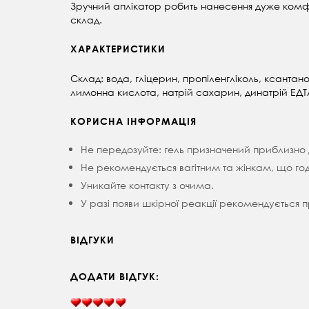
Зручний аплікатор робить нанесення дуже комф
склад.
ХАРАКТЕРИСТИКИ
Склад:
вода, гліцерин, пропіленгліколь, ксантан
лимонна кислота, натрій сахарин, динатрій ЕДТА
КОРИСНА ІНФОРМАЦІЯ
Не передозуйте: гель призначений приблизно д
Не рекомендується вагітним та жінкам, що го
Уникайте контакту з очима.
У разі появи шкірної реакції рекомендується п
ВІДГУКИ
ДОДАТИ ВІДГУК: