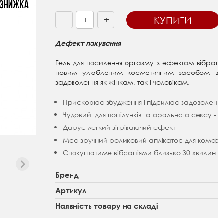
+
КУПИТИ
—
Дефект пакування
Гель для посилення оргазму з ефектом вібраці
новим улюбленим косметичним засобом в
задоволення як жінкам, так і чоловікам.
Прискорює збудження і підсилює задоволенн
Чудовий для поцілунків та орального сексу -
Дарує легкий зігріваючий ефект
Має зручний роликовий аплікатор для комф
Спокушатиме вібраціями близько 30 хвилин
Бренд
Артикул
Наявність товару на складі