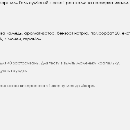
ортним. Гель сумісний з секс іграшками та презервативами.
ова камедь, ароматизатор, бензоат натрію, полісорбат 20, екст
, лімонен, гераніол.
ля 40 застосувань. Для тесту візьміть маленьку крапельку.
дують груддю.
рипинити використання і звернутися до лікаря.