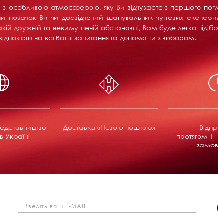
их з особливою атмосферою, яку Ви відчуваєте з першого пог
и новачок Ви чи досвідчений шанувальник чуттєвих експерим
акій дружній та невимушеній обстановці, Вам буде легко підібра
ідповісти на всі Ваші запитання та допомогти з вибором.
едставництво
Доставка «Новою поштою»
Відп
в Україні
протягом 1 –
замов