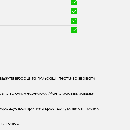
чуття вібрації та пульсації, пестливо зігрівати
зігріваючим ефектом. Має смак ківі, завдяки
 покращується приплив крові до чутливих інтимних
вку пеніса.