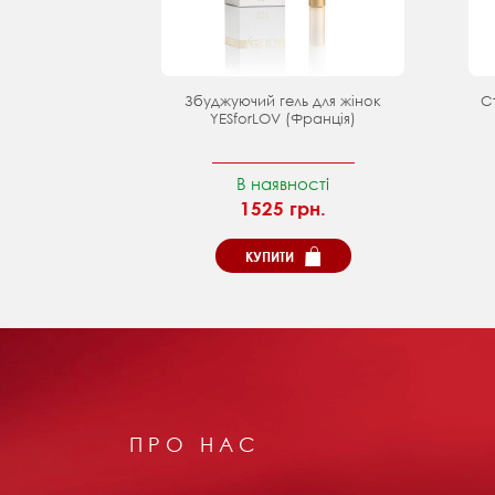
Збуджуючий гель для жінок
С
YESforLOV (Франція)
В наявності
1525 грн.
КУПИТИ
ПРО НАС