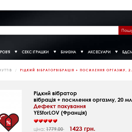
Пош
РОВ'Я
СЕКС ІГРАШКИ
БІЛИЗНА
АКСЕСУАРИ
БДС
УТТІВ
РІДКИЙ ВІБРАТОРВІБРАЦІЯ + ПОСИЛЕННЯ ОРГАЗМУ, 2.
Рідкий вібратор
вібрація + посилення оргазму, 20 м
Дефект пакування
YESforLOV (Франція)
1423 грн.
ціна:
1779.00