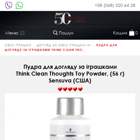
+38 (068) 320 64 28
Пошук
Кошик
0
Меню
Toggle
navigation
СЕКС ІГРАШКИ
ДОГЛЯД ЗА СЕКС ІГРАШКАМИ
ПУДРА ДЛЯ
ДОГЛЯДУ ЗА ІГРАШКАМИ THINK CLEAN THO...
Пудра для догляду за іграшками
Think Clean Thoughts Toy Powder, (56 г)
Sensuva (США)