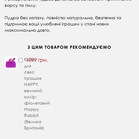
ворсу та пилу.
Пудра без запаху, повністю натуральна, безпечна та
підтримає ваші улюблені іграшки у стані нових
максимально довго.
З ЦИМ ТОВАРОМ РЕКОМЕНДУЄМО
Кейс
1099 грн.
для
секс
іграшок
HAPPY,
великий,
колір:
фіолетовий
Happy
Rabbit
(Велика
Британія)