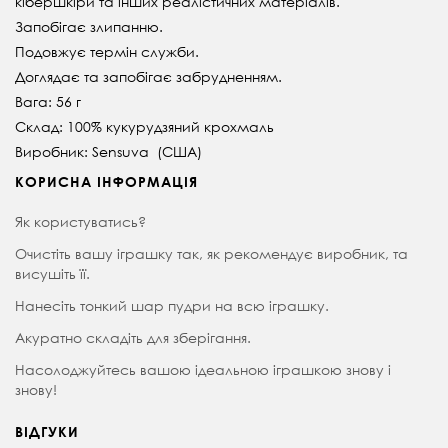
кібершкіри та інших реалістичних матеріалів.
Запобігає злипанню.
Подовжує термін служби.
Доглядає та запобігає забрудненням.
Вага: 56 г
Склад: 100% кукурудзяний крохмаль
Виробник: Sensuva (США)
КОРИСНА ІНФОРМАЦІЯ
Як користуватись?
Очистіть вашу іграшку так, як рекомендує виробник, та
висушіть її.
Нанесіть тонкий шар пудри на всю іграшку.
Акуратно складіть для зберігання.
Насолоджуйтесь вашою ідеальною іграшкою знову і
знову!
ВІДГУКИ