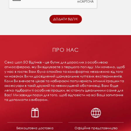
ПРО НАС
Секс шоп 5О Відтінків - це бутик для дорослих з особливою
атмосферою, яку Ви відчуваєте з першого погляду. Ми хочемо, щоб
у нас в гостях Вам було спокійно та комфортно незалежно від того
чи новачок Ви чи досвідчений шанувальник чуттєвих експериментів.
Коли Ви вивчаєте цікаві та набираючі популярність інтимні іграшки та
аксесуари в такій дружній та невимушеній обстановці, Вам буде
легко підібрати ті особливі іграшки, які стануть ідеальними саме для
Вас! Ми завжди поруч для того, щоб відповісти на всі Ваші запитання
та допомогти з вибором.
Безкоштовна доставка
Офіційне представництво