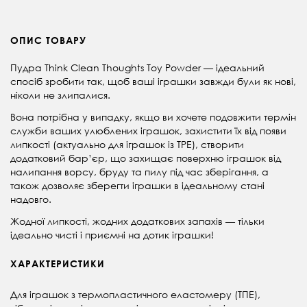
ОПИС ТОВАРУ
Пудра Think Clean Thoughts Toy Powder — ідеальний
спосіб зробити так, щоб ваші іграшки завжди були як нові,
ніколи не злипалися.
Вона потрібна у випадку, якщо ви хочете подовжити термін
служби ваших улюблених іграшок, захистити їх від появи
липкості (актуально для іграшок із TPE), створити
додатковий бар’єр, що захищає поверхню іграшок від
налипання ворсу, бруду та пилу під час зберігання, а
також дозволяє зберегти іграшки в ідеальному стані
надовго.
Жодної липкості, жодних додаткових запахів — тільки
ідеально чисті і приємні на дотик іграшки!
ХАРАКТЕРИСТИКИ
Для іграшок з термопластичного еластомеру (ТПЕ),