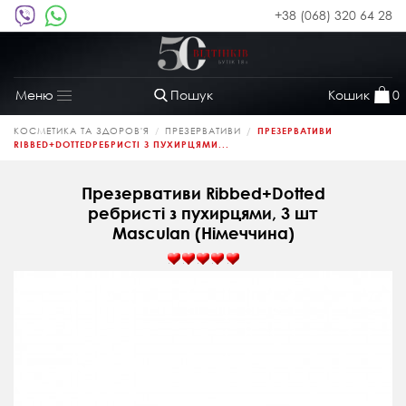
+38 (068) 320 64 28
Пошук
Кошик
0
Меню
Toggle
navigation
КОСМЕТИКА ТА ЗДОРОВ'Я
ПРЕЗЕРВАТИВИ
ПРЕЗЕРВАТИВИ
RIBBED+DOTTEDРЕБРИСТІ З ПУХИРЦЯМИ...
Презервативи Ribbed+Dotted
ребристі з пухирцями, 3 шт
Masculan (Німеччина)