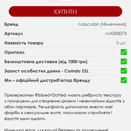
КУПИТИ
Masculan (Німеччина)
Бренд
MA000073
Артикул
3 шт.
Наявність товару
Оригінал
Безкоштовна доставка (від 1000 грн)
Захист особистих даних - Comdo SSL
Ми – офіційний дистриб'ютор бренду
Презервативи Ribbed+Dotted мають ребристу текстуру
з пухирцями для створення цікавих і незвичайних відчуттів у
обох партнерів. Рельєфність допомагає внести нові
фарби в сексуальне життя, посилюючи сприйняття і
відчуття один одного.
Німецька якість для вашої безпеки та задоволення!