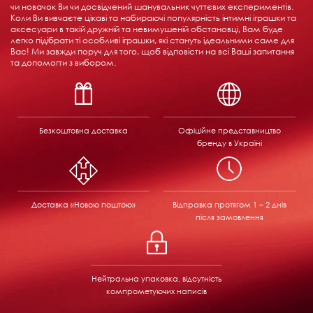
чи новачок Ви чи досвідчений шанувальник чуттєвих експериментів.
Коли Ви вивчаєте цікаві та набираючі популярність інтимні іграшки та
аксесуари в такій дружній та невимушеній обстановці, Вам буде
легко підібрати ті особливі іграшки, які стануть ідеальними саме для
Вас! Ми завжди поруч для того, щоб відповісти на всі Ваші запитання
та допомогти з вибором.
Безкоштовна доставка
Офіційне представництво
бренду в Україні
Доставка «Новою поштою»
Відправка
протягом 1 – 2 днів
після замовлення
Нейтральна упаковка, відсутність
компрометуючих написів