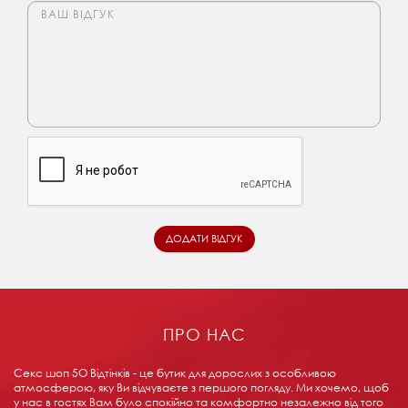
ПРО НАС
Секс шоп 5О Відтінків - це бутик для дорослих з особливою
атмосферою, яку Ви відчуваєте з першого погляду. Ми хочемо, щоб
у нас в гостях Вам було спокійно та комфортно незалежно від того