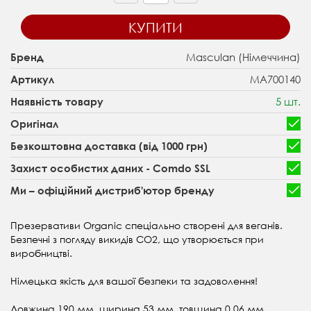
КУПИТИ
Masculan (Німеччина)
Бренд
MA700140
Артикул
5 шт.
Наявність товару
Оригінал
Безкоштовна доставка (від 1000 грн)
Захист особистих даних - Comdo SSL
Ми – офіційний дистриб'ютор бренду
Презервативи Organic спеціально створені для веганів.
Безпечні
з погляду викидів СО
2
, що утворюється при
виробництві.
Німецька якість для вашої безпеки та задоволення!
Довжина 190 мм, ширина 53 мм, товщина 0,06 мм.