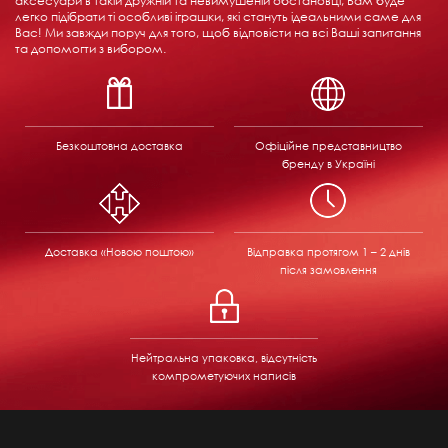
аксесуари в такій дружній та невимушеній обстановці, Вам буде
легко підібрати ті особливі іграшки, які стануть ідеальними саме для
Вас! Ми завжди поруч для того, щоб відповісти на всі Ваші запитання
та допомогти з вибором.
Безкоштовна доставка
Офіційне представництво
бренду в Україні
Доставка «Новою поштою»
Відправка
протягом 1 – 2 днів
після замовлення
Нейтральна упаковка, відсутність
компрометуючих написів