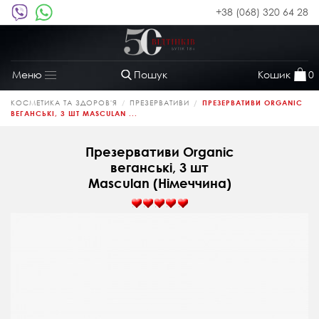
+38 (068) 320 64 28
Пошук
Кошик
0
Меню
Toggle
navigation
КОСМЕТИКА ТА ЗДОРОВ'Я
ПРЕЗЕРВАТИВИ
ПРЕЗЕРВАТИВИ ORGANIC
ВЕГАНСЬКІ, 3 ШТ MASCULAN ...
Презервативи Organic
веганські, 3 шт
Masculan (Німеччина)