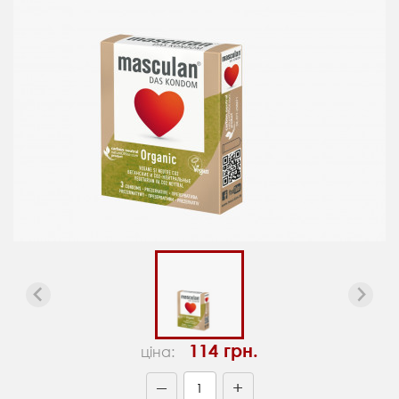
114 грн.
ціна:
+
—