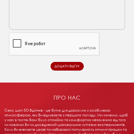
ПРО НАС
Секс шоп 5О Відтінків - це бутик для дорослих з особливою
атмосферою, яку Ви відчуваєте з першого погляду. Ми хочемо, щоб
у нас в гостях Вам було спокійно та комфортно незалежно від того
чи новачок Ви чи досвідчений шанувальник чуттєвих експериментів.
Коли Ви вивчаєте цікаві та набираючі популярність інтимні іграшки та