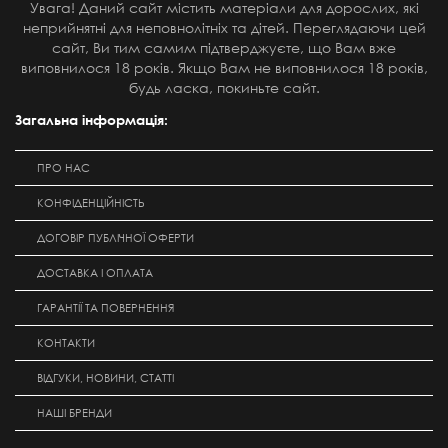
Увага! Даний сайт містить матеріали для дорослих, які
неприйнятні для неповнолітніх та дітей. Переглядаючи цей
сайт, Ви тим самим підтверджуєте, що Вам вже
виповнилося 18 років. Якщо Вам не виповнилося 18 років,
будь ласка, покиньте сайт.
Загальна інформація:
ПРО НАС
КОНФІДЕНЦІЙНІСТЬ
ДОГОВІР ПУБЛІЧНОЇ ОФЕРТИ
ДОСТАВКА І ОПЛАТА
ГАРАНТІЇ ТА ПОВЕРНЕННЯ
КОНТАКТИ
ВІДГУКИ, НОВИНИ, СТАТТІ
НАШІ БРЕНДИ