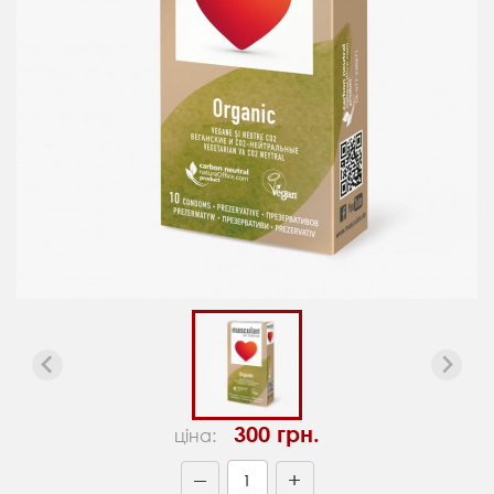
300 грн.
ціна:
+
—