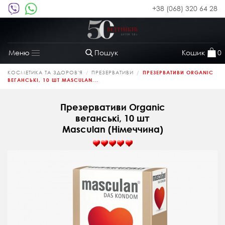
+38 (068) 320 64 28
Пошук
Кошик
0
Меню
Toggle
navigation
КОСМЕТИКА ТА ЗДОРОВ'Я
ПРЕЗЕРВАТИВИ
ПРЕЗЕРВАТИВИ ORGANIC
ВЕГАНСЬКІ, 10 ШТ MASCULAN...
Презервативи Organic
веганські, 10 шт
Masculan (Німеччина)