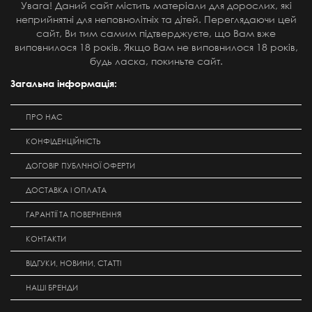
Увага! Даний сайт містить матеріали для дорослих, які
неприйнятні для неповнолітніх та дітей. Переглядаючи цей
сайт, Ви тим самим підтверджуєте, що Вам вже
виповнилося 18 років. Якщо Вам не виповнилося 18 років,
будь ласка, покиньте сайт.
Загальна інформація:
ПРО НАС
КОНФІДЕНЦІЙНІСТЬ
ДОГОВІР ПУБЛІЧНОЇ ОФЕРТИ
ДОСТАВКА І ОПЛАТА
ГАРАНТІЇ ТА ПОВЕРНЕННЯ
КОНТАКТИ
ВІДГУКИ, НОВИНИ, СТАТТІ
НАШІ БРЕНДИ