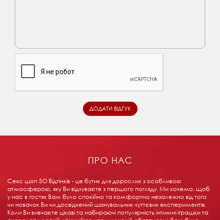
ПРО НАС
Секс шоп 5О Відтінків - це бутик для дорослих з особливою
атмосферою, яку Ви відчуваєте з першого погляду. Ми хочемо, щоб
у нас в гостях Вам було спокійно та комфортно незалежно від того
чи новачок Ви чи досвідчений шанувальник чуттєвих експериментів.
Коли Ви вивчаєте цікаві та набираючі популярність інтимні іграшки та