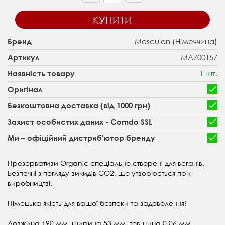
КУПИТИ
Masculan (Німеччина)
Бренд
MA700157
Артикул
1 шт.
Наявність товару
Оригінал
Безкоштовна доставка (від 1000 грн)
Захист особистих даних - Comdo SSL
Ми – офіційний дистриб'ютор бренду
Презервативи Organic спеціально створені для веганів.
Безпечні
з погляду викидів СО
2
, що утворюється при
виробництві.
Німецька якість для вашої безпеки та задоволення!
Довжина 190 мм, ширина 53 мм, товщина 0,06 мм.