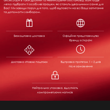
аксесуари в такій дружній та невимушеній обстановці, Вам буде
легко підібрати ті особливі іграшки, які стануть ідеальними саме для
Вас! Ми завжди поруч для того, щоб відповісти на всі Ваші запитання
та допомогти з вибором.
Безкоштовна доставка
Офіційне представництво
бренду в Україні
Доставка «Новою поштою»
Відправка
протягом 1 – 2 днів
після замовлення
Нейтральна упаковка, відсутність
компрометуючих написів