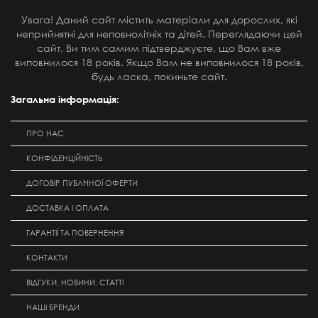
Увага! Даний сайт містить матеріали для дорослих, які
неприйнятні для неповнолітніх та дітей. Переглядаючи цей
сайт, Ви тим самим підтверджуєте, що Вам вже
виповнилося 18 років. Якщо Вам не виповнилося 18 років,
будь ласка, покиньте сайт.
Загальна інформація:
ПРО НАС
КОНФІДЕНЦІЙНІСТЬ
ДОГОВІР ПУБЛІЧНОЇ ОФЕРТИ
ДОСТАВКА І ОПЛАТА
ГАРАНТІЇ ТА ПОВЕРНЕННЯ
КОНТАКТИ
ВІДГУКИ, НОВИНИ, СТАТТІ
НАШІ БРЕНДИ