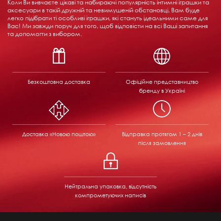
Коли Ви вивчаєте цікаві та набираючі популярність інтимні іграшки та
аксесуари в такій дружній та невимушеній обстановці, Вам буде
легко підібрати ті особливі іграшки, які стануть ідеальними саме для
Вас! Ми завжди поруч для того, щоб відповісти на всі Ваші запитання
та допомогти з вибором.
Безкоштовна доставка
Офіційне представництво
бренду в Україні
Доставка «Новою поштою»
Відправка
протягом 1 – 2 днів
після замовлення
Нейтральна упаковка, відсутність
компрометуючих написів