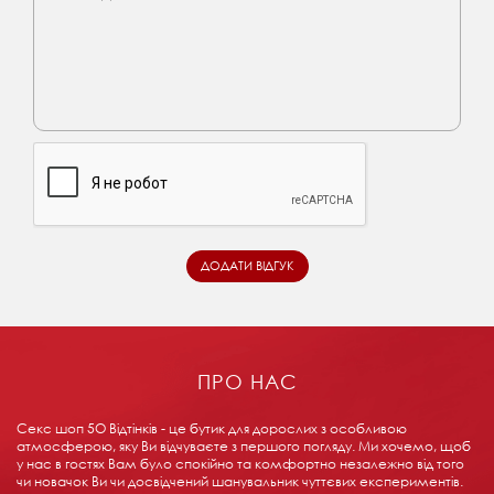
ПРО НАС
Секс шоп 5О Відтінків - це бутик для дорослих з особливою
атмосферою, яку Ви відчуваєте з першого погляду. Ми хочемо, щоб
у нас в гостях Вам було спокійно та комфортно незалежно від того
чи новачок Ви чи досвідчений шанувальник чуттєвих експериментів.