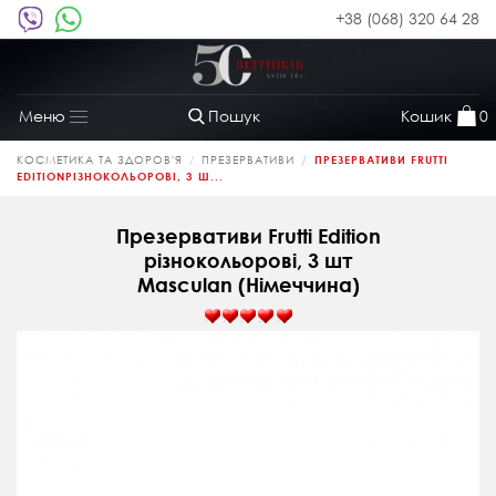
+38 (068) 320 64 28
Пошук
Кошик
0
Меню
Toggle
navigation
КОСМЕТИКА ТА ЗДОРОВ'Я
ПРЕЗЕРВАТИВИ
ПРЕЗЕРВАТИВИ FRUTTI
EDITIONРІЗНОКОЛЬОРОВІ, 3 Ш...
Презервативи Frutti Edition
різнокольорові, 3 шт
Masculan (Німеччина)