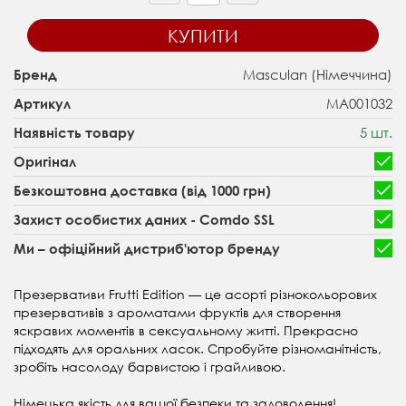
КУПИТИ
Masculan (Німеччина)
Бренд
MA001032
Артикул
5 шт.
Наявність товару
Оригінал
Безкоштовна доставка (від 1000 грн)
Захист особистих даних - Comdo SSL
Ми – офіційний дистриб'ютор бренду
Презервативи Frutti Edition — це асорті різнокольорових
презервативів з ароматами фруктів для створення
яскравих моментів в сексуальному житті. Прекрасно
підходять для оральних ласок. Спробуйте різноманітність,
зробіть насолоду барвистою і грайливою.
Німецька якість для вашої безпеки та задоволення!