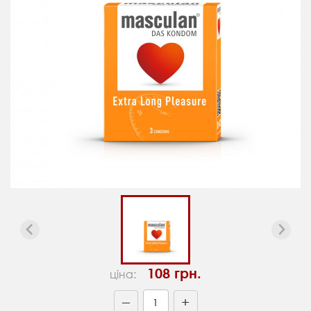
108 грн.
ціна:
+
—