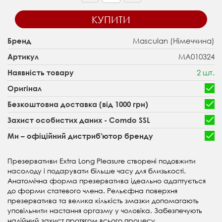
КУПИТИ
Masculan (Німеччина)
Бренд
MA010324
Артикул
2 шт.
Наявність товару
Оригінал
Безкоштовна доставка (від 1000 грн)
Захист особистих даних - Comdo SSL
Ми – офіційний дистриб'ютор бренду
Презервативи Extra Long Pleasure створені подовжити
насолоду і подарувати більше часу для близькості.
Анатомічна форма презерватива ідеально адаптується
до форми статевого члена. Рельєфна поверхня
презерватива та велика кількість змазки допомагають
уповільнити настання оргазму у чоловіка. Забезпечують
надійний захист протягом всього процесу.