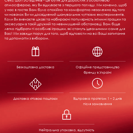
Секс шоп 5О Відтінків - це бутик для дорослих з особливою
атмосферою, яку Ви відчуваєте з першого погляду. Ми хочемо, щоб
у нас в гостях Вам було спокійно та комфортно незалежно від того
чи новачок Ви чи досвідчений шанувальник чуттєвих експериментів.
Коли Ви вивчаєте цікаві та набираючі популярність інтимні іграшки та
аксесуари в такій дружній та невимушеній обстановці, Вам буде
легко підібрати ті особливі іграшки, які стануть ідеальними саме для
Вас! Ми завжди поруч для того, щоб відповісти на всі Ваші запитання
та допомогти з вибором.
Безкоштовна доставка
Офіційне представництво
бренду в Україні
Доставка «Новою поштою»
Відправка
протягом 1 – 2 днів
після замовлення
Нейтральна упаковка, відсутність