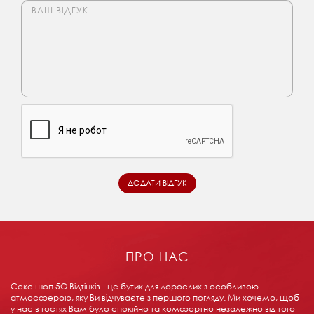
ПРО НАС
Секс шоп 5О Відтінків - це бутик для дорослих з особливою
атмосферою, яку Ви відчуваєте з першого погляду. Ми хочемо, щоб
у нас в гостях Вам було спокійно та комфортно незалежно від того