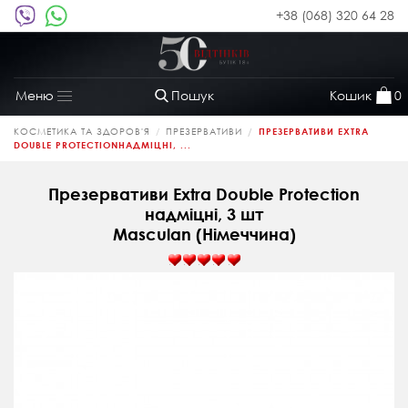
+38 (068) 320 64 28
Пошук
Кошик
0
Меню
Toggle
navigation
КОСМЕТИКА ТА ЗДОРОВ'Я
ПРЕЗЕРВАТИВИ
ПРЕЗЕРВАТИВИ EXTRA
DOUBLE PROTECTIONНАДМІЦНІ, ...
Презервативи Extra Double Protection
надміцні, 3 шт
Masculan (Німеччина)