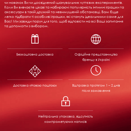
чи новачок Ви чи досвідчений шанувальник чуттєвих експериментів.
Коли Ви вивчаєте цікаві та набираючі популярність інтимні іграшки та
аксесуари в такій дружній та невимушеній обстановці, Вам буде
легко підібрати ті особливі іграшки, які стануть ідеальними саме для
Вас! Ми завжди поруч для того, щоб відповісти на всі Ваші запитання
та допомогти з вибором.
Безкоштовна доставка
Офіційне представництво
бренду в Україні
Доставка «Новою поштою»
Відправка
протягом 1 – 2 днів
після замовлення
Нейтральна упаковка, відсутність
компрометуючих написів