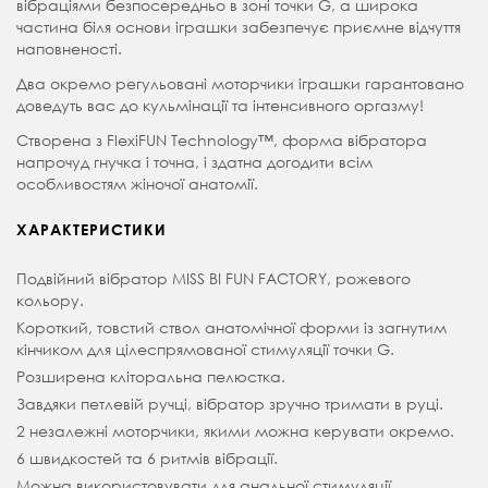
вібраціями безпосередньо в зоні точки G, а широка
частина біля основи іграшки забезпечує приємне відчуття
наповненості.
Два окремо регульовані моторчики іграшки гарантовано
доведуть вас до кульмінації та інтенсивного оргазму!
Створена з FlexiFUN Technology™, форма вібратора
напрочуд гнучка і точна, і здатна догодити всім
особливостям жіночої анатомії.
ХАРАКТЕРИСТИКИ
Подвійний вібратор MISS BI FUN FACTORY, рожевого
кольору.
Короткий, товстий ствол анатомічної форми із загнутим
кінчиком для цілеспрямованої стимуляції точки G.
Розширена кліторальна пелюстка.
Завдяки петлевій ручці, вібратор зручно тримати в руці.
2 незалежні моторчики, якими можна керувати окремо.
6 швидкостей та 6 ритмів вібрації.
Можна використовувати для анальної стимуляції.