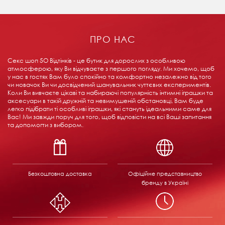
ПРО НАС
Секс шоп 5О Відтінків - це бутик для дорослих з особливою
атмосферою, яку Ви відчуваєте з першого погляду. Ми хочемо, щоб
у нас в гостях Вам було спокійно та комфортно незалежно від того
чи новачок Ви чи досвідчений шанувальник чуттєвих експериментів.
Коли Ви вивчаєте цікаві та набираючі популярність інтимні іграшки та
аксесуари в такій дружній та невимушеній обстановці, Вам буде
легко підібрати ті особливі іграшки, які стануть ідеальними саме для
Вас! Ми завжди поруч для того, щоб відповісти на всі Ваші запитання
та допомогти з вибором.
Безкоштовна доставка
Офіційне представництво
бренду в Україні