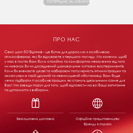
ПОПЕРЕДНЄ ЗАМОВЛЕННЯ
ПРО НАС
Секс шоп 5О Відтінків - це бутик для дорослих з особливою
атмосферою, яку Ви відчуваєте з першого погляду. Ми хочемо, щоб
у нас в гостях Вам було спокійно та комфортно незалежно від того
чи новачок Ви чи досвідчений шанувальник чуттєвих експериментів.
Коли Ви вивчаєте цікаві та набираючі популярність інтимні іграшки та
аксесуари в такій дружній та невимушеній обстановці, Вам буде
легко підібрати ті особливі іграшки, які стануть ідеальними саме для
Вас! Ми завжди поруч для того, щоб відповісти на всі Ваші запитання
та допомогти з вибором.
Безкоштовна доставка
Офіційне представництво
бренду в Україні