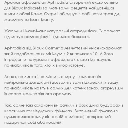
Аромат афродизіак Aphrodisia створений ексклюзивно
для Bijoux Indiscrets за мотивами рецептів найдавнішої
книги любові Кама-Сутри і об'єднує в собі нотки троянди,
жасмину та іланг-ілангу.
Жасмин і іланг-іланг натуральні афродизіаки, їх аромат
підвищує самооцінку і підсилює бажання.
Aphrodisia від Bijoux Cosmetiques чуттєвий унісекс-аромат,
який подобається як мінімум в 9 випадках з 10. А його
інгредієнти натуральні афродизіаки, що підвищують
привабливість того, хто їх використовує.
Легка, не липка і не містить спирту - композиція
нейтральна для шкіри і дозволить вам підкреслити вашу
привабливість навіть в самих делікатних зонах, огорнувши
їх серпанком чарівного аромату.
Так, саме такі флакони ви бачили в розкішних будуарах в
класичних голлівудських фільмах. Витончений флакон з
пульверизатором у вінтажній стилістиці прекрасний
подарунок собі або коханій!