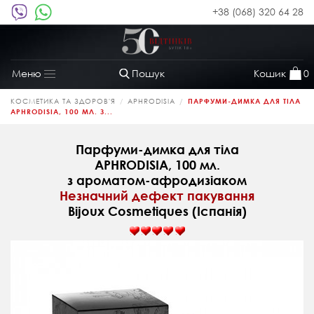
+38 (068) 320 64 28
Пошук
Кошик
0
Меню
Toggle
navigation
КОСМЕТИКА ТА ЗДОРОВ'Я
APHRODISIA
ПАРФУМИ-ДИМКА ДЛЯ ТІЛА
APHRODISIA, 100 МЛ. З...
Парфуми-димка для тіла
APHRODISIA, 100 мл.
з ароматом-афродизіаком
Незначний дефект пакування
Bijoux Cosmetiques (Іспанія)