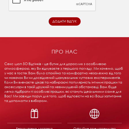
ПРО НАС
Секс шоп 5О Відтінків - це бутик для дорослих з особливою
атмосферою, яку Ви відчуваєте з першого погляду. Ми хочемо, щоб
у нас в гостях Вам було спокійно та комфортно незалежно від того
чи новачок Ви чи досвідчений шанувальник чуттєвих експериментів.
Коли Ви вивчаєте цікаві та набираючі популярність інтимні іграшки та
аксесуари в такій дружній та невимушеній обстановці, Вам буде
легко підібрати ті особливі іграшки, які стануть ідеальними саме для
Вас! Ми завжди поруч для того, щоб відповісти на всі Ваші запитання
та допомогти з вибором.
Безкоштовна доставка
Офіційне представництво