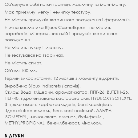
Об'єднує в собі нотки троянди, жасмину та іланг-ілангу.
Має приємну, легку і нелипку текстуру.
Не містить продуктів тваринного походження і феромонів.
Етична косметика Bijoux Cosmetiques - не містить
парабенів, мінеральних олій і продуктів тваринного
походження.
Не містить цукру і глютену.
Не тестувався на тваринах.
Не містить спирт.
Об'єм: 100 мл.
Термін використання: 12 місяців з моменту відкриття.
Виробник: Bijoux Indiscrets (Іспанія).
Склад: Вода, гліцерин, ароматизатор, ППГ-26, BUTETH-26,
ПЕГ-40, гідрогенізована касторова олія, HYDROXYISOHEXYL,
3-циклогексен, карбоксальдегід, бензілсаліцілат,
гідроксіцітронеллаль, бенз корічнокіслий, АЛЬФА-
ISOMETHYL, -иононового, евгенол, бутілфеніл ,
METHYLPROPIONAL, бензилбензоат, ліналоол.
ВІДГУКИ