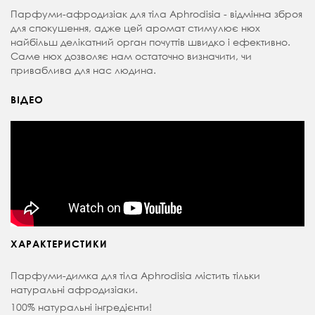
Парфуми-афродизіак для тіла Aphrodisia - відмінна зброя
для спокушення, адже цей аромат стимулює нюх
найбільш делікатний орган почуттів швидко і ефективно.
Саме нюх дозволяє нам остаточно визначити, чи
приваблива для нас людина.
ВІДЕО
ХАРАКТЕРИСТИКИ
Парфуми-димка для тіла Aphrodisia містить тільки
натуральні афродизіаки.
100% натуральні інгредієнти!