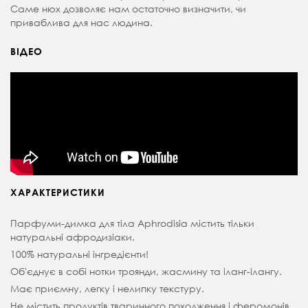
Саме нюх дозволяє нам остаточно визначити, чи
приваблива для нас людина.
ВІДЕО
ХАРАКТЕРИСТИКИ
Парфуми-димка для тіла Aphrodisia містить тільки
натуральні афродизіаки.
100% натуральні інгредієнти!
Об'єднує в собі нотки троянди, жасмину та іланг-ілангу.
Має приємну, легку і нелипку текстуру.
Не містить продуктів тваринного походження і феромонів.