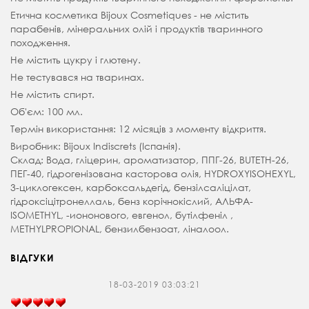
Етична косметика Bijoux Cosmetiques - не містить
парабенів, мінеральних олій і продуктів тваринного
походження.
Не містить цукру і глютену.
Не тестувався на тваринах.
Не містить спирт.
Об'єм: 100 мл.
Термін використання: 12 місяців з моменту відкриття.
Виробник: Bijoux Indiscrets (Іспанія).
Склад: Вода, гліцерин, ароматизатор, ППГ-26, BUTETH-26,
ПЕГ-40, гідрогенізована касторова олія, HYDROXYISOHEXYL,
3-циклогексен, карбоксальдегід, бензілсаліцілат,
гідроксіцітронеллаль, бенз корічнокіслий, АЛЬФА-
ISOMETHYL, -иононового, евгенол, бутілфеніл ,
METHYLPROPIONAL, бензилбензоат, ліналоол.
ВІДГУКИ
18-03-2019 03:03:21