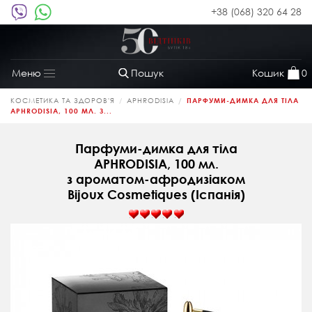
+38 (068) 320 64 28
Пошук
Кошик
0
Меню
Toggle
navigation
КОСМЕТИКА ТА ЗДОРОВ'Я
APHRODISIA
ПАРФУМИ-ДИМКА ДЛЯ ТІЛА
APHRODISIA, 100 МЛ. З...
Парфуми-димка для тіла
APHRODISIA, 100 мл.
з ароматом-афродизіаком
Bijoux Cosmetiques (Іспанія)