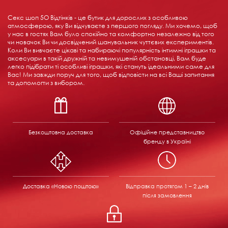
Секс шоп 5О Відтінків - це бутик для дорослих з особливою
атмосферою, яку Ви відчуваєте з першого погляду. Ми хочемо, щоб
у нас в гостях Вам було спокійно та комфортно незалежно від того
чи новачок Ви чи досвідчений шанувальник чуттєвих експериментів.
Коли Ви вивчаєте цікаві та набираючі популярність інтимні іграшки та
аксесуари в такій дружній та невимушеній обстановці, Вам буде
легко підібрати ті особливі іграшки, які стануть ідеальними саме для
Вас! Ми завжди поруч для того, щоб відповісти на всі Ваші запитання
та допомогти з вибором.
Безкоштовна доставка
Офіційне представництво
бренду в Україні
Доставка «Новою поштою»
Відправка
протягом 1 – 2 днів
після замовлення