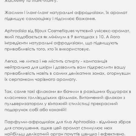
жасмину та іланг-ілангу.
Жасмин і іланг-іланг натуральні афродизіаки, їх аромат
підвищує самооцінку і підсилює бажання.
Aphrodisia від Bijoux Cosmetiques чуттєвий унісекс-аромат,
який подобається як мінімум в 9 випадках з 10. А його
інгредієнти натуральні афродизіаки, що підвищують
привабливість того, хто їх використовує.
Легка, не липка і не містить спирту - композиція
нейтральна для шкіри і дозволить вам підкреслити вашу
привабливість навіть в самих делікатних зонах, огорнувши
їх серпанком чарівного аромату.
Так, саме такі флакони ви бачили в розкішних будуарах в
класичних голлівудських фільмах. Витончений флакон з
пульверизатором у вінтажній стилістиці прекрасний
подарунок собі або коханій!
Парфуми-афродизіак для тіла Aphrodisia - відмінна зброя
для спокушення, адже цей аромат стимулює нюх
найбільш делікатний орган почуттів швидко і ефективно.