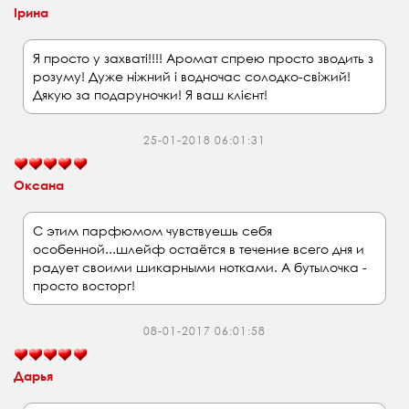
Ірина
Я просто у захваті!!!! Аромат спрею просто зводить з
розуму! Дуже ніжний і водночас солодко-свіжий!
Дякую за подаруночки! Я ваш клієнт!
25-01-2018 06:01:31
Оксана
С этим парфюмом чувствуешь себя
особенной...шлейф остаётся в течение всего дня и
радует своими шикарными нотками. А бутылочка -
просто восторг!
08-01-2017 06:01:58
Дарья