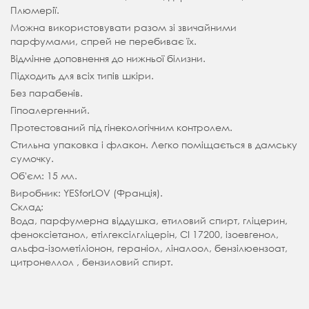
Плюмерії.
Можна використовувати разом зі звичайними
парфумами, спрей не перебиває їх.
Відмінне доповнення до нижньої білизни.
Підходить для всіх типів шкіри.
Без парабенів.
Гіпоалергенний.
Протестований під гінекологічним контролем.
Стильна упаковка і флакон. Легко поміщається в дамську
сумочку.
Об'єм: 15 мл.
Виробник: YESforLOV (Франція).
Склад:
Вода, парфумерна віддушка, етиловий спирт, гліцерин,
феноксіетанол, етілгексілгліцерін, CI 17200, ізоевгенол,
альфа-ізометіліонон, гераніол, ліналоол, бензілюензоат,
цитронеллол , бензиловий спирт.