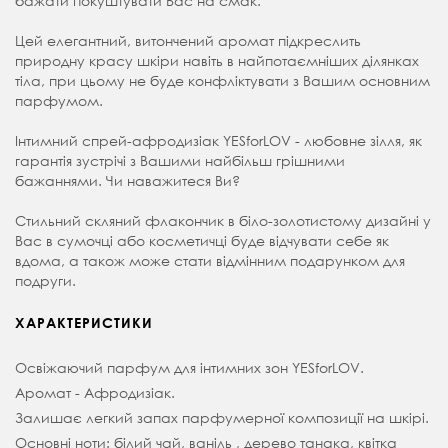
бажати покуштувати Вас на смак.
Цей елегантний, витончений аромат підкреслить
природну красу шкіри навіть в найпотаємніших ділянках
тіла, при цьому не буде конфліктувати з Вашим основним
парфумом.
Інтимний спрей-афродизіак YESforLOV - любовне зілля, як
гарантія зустрічі з Вашими найбільш грішними
бажаннями. Чи наважитеся Ви?
Стильний скляний флакончик в біло-золотистому дизайні у
Вас в сумочці або косметичці буде відчувати себе як
вдома, а також може стати відмінним подарунком для
подруги.
ХАРАКТЕРИСТИКИ
Освіжаючий парфум для інтимних зон YESforLOV.
Аромат - Афродизіак.
Залишає легкий запах парфумерної композиції на шкірі.
Основні ноти: білий чай, ваніль , дерево танака, квітка