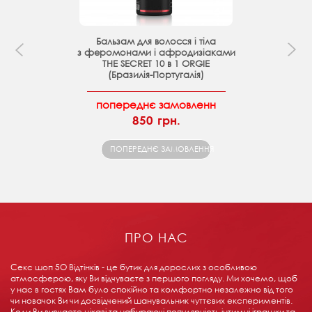
Бальзам для волосся і тіла
з феромонами і афродизіаками
THE SECRET 10 в 1 ORGIE
(Бразилія-Португалія)
попереднє замовленн
850 грн.
ПОПЕРЕДНЄ ЗАМОВЛЕННЯ
ПРО НАС
Секс шоп 5О Відтінків - це бутик для дорослих з особливою
атмосферою, яку Ви відчуваєте з першого погляду. Ми хочемо, щоб
у нас в гостях Вам було спокійно та комфортно незалежно від того
чи новачок Ви чи досвідчений шанувальник чуттєвих експериментів.
Коли Ви вивчаєте цікаві та набираючі популярність інтимні іграшки та