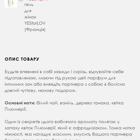
гель
для
жінок
YESforLOV
(Франція)
ОПИС ТОВАРУ
Будьте впевнені в собі завжди і скрізь, відчувайте себе
підготовленою, маючи під рукою цей парфум для
інтимних зон або виведіть партнера з собою в болісно
довгий чуттєву, нюхову подорож.
білий чай, ваніль, дерево танака, квітка
Основні ноти:
Плюмерії.
Один із секретів цього ваблячого аромату полягає у
запаху квіток Плюмерії, який є афродизіаком. Тонка нотка
ніжності, яка нагадує жасмин, змусить Вашого партнера