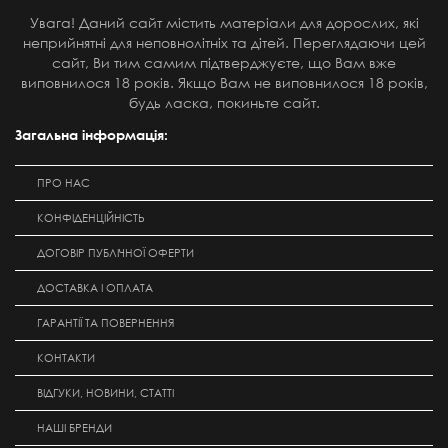
Увага! Даний сайт містить матеріали для дорослих, які
неприйнятні для неповнолітніх та дітей. Переглядаючи цей
сайт, Ви тим самим підтверджуєте, що Вам вже
виповнилося 18 років. Якщо Вам не виповнилося 18 років,
будь ласка, покиньте сайт.
Загальна інформація:
ПРО НАС
КОНФІДЕНЦІЙНІСТЬ
ДОГОВІР ПУБЛІЧНОЇ ОФЕРТИ
ДОСТАВКА І ОПЛАТА
ГАРАНТІЇ ТА ПОВЕРНЕННЯ
КОНТАКТИ
ВІДГУКИ, НОВИНИ, СТАТТІ
НАШІ БРЕНДИ