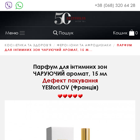
+38 (068) 320 64 28
Пошук
Кошик
0
Меню
Toggle
navigation
КОСМЕТИКА ТА ЗДОРОВ'Я
ФЕРОМОНИ ТА АФРОДИЗІАКИ
ПАРФУМ
ДЛЯ ІНТИМНИХ ЗОН ЧАРУЮЧИЙ АРОМАТ, 15 М...
Парфум для інтимних зон
ЧАРУЮЧИЙ аромат, 15 мл
Дефект пакування
YESforLOV (Франція)