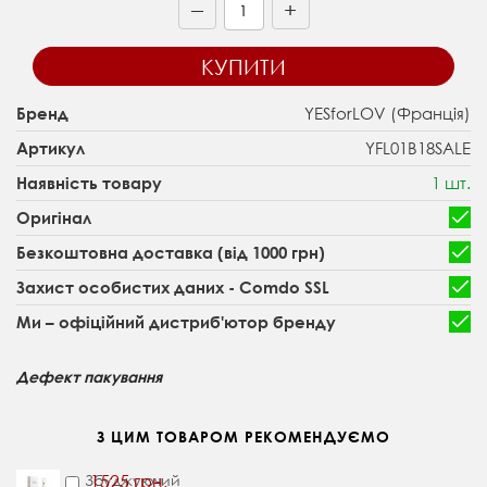
+
—
КУПИТИ
YESforLOV (Франція)
Бренд
YFL01B18SALE
Артикул
1 шт.
Наявність товару
Оригінал
Безкоштовна доставка (від 1000 грн)
Захист особистих даних - Comdo SSL
Ми – офіційний дистриб'ютор бренду
Дефект пакування
З ЦИМ ТОВАРОМ РЕКОМЕНДУЄМО
Збуджуючий
1525 грн.