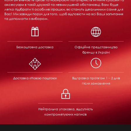
аксесуари в такій дружній та невимушеній обстановці, Вам буде
легко підібрати ті особливі іграшки, які стануть ідеальними саме для
Вас! Ми завжди поруч для того, щоб відповісти на всі Ваші запитання
та допомогти з вибором.
Безкоштовна доставка
Офіційне представництво
бренду в Україні
Доставка «Новою поштою»
Відправка
протягом 1 – 2 днів
після замовлення
Нейтральна упаковка, відсутність
компрометуючих написів