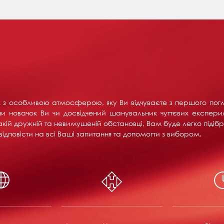
их з особливою атмосферою, яку Ви відчуваєте з першого пог
и новачок Ви чи досвідчений шанувальник чуттєвих експерим
акій дружній та невимушеній обстановці, Вам буде легко підібра
ідповісти на всі Ваші запитання та допомогти з вибором.