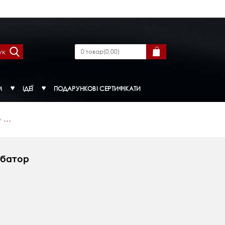
ук
0
товар
(
0.00
)
М
ІДЕЇ
ПОДАРУНКОВІ СЕРТИФІКАТИ
...
рбатор