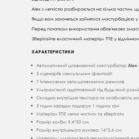
Alex з легкістю розбирається на кілька частин, 
Якщо вам захочеться зайнятися мастурбацією у б
Перед початком використання обов'язково змас
Зберігайте еластичний матеріал TПЕ у відмінно
ХАРАКТЕРИСТИКИ
Автоматичний штовхаючий мастурбатор
Alex
5 сценаріїв сексуальних фантазій
7 інтенсивних авто-штовхаючих режимів
Ультрам'який адаптований під будь-який розмі
Складна внутрішня текстура та особливість зах
5 годин зарядки подарує 1 годину гри
Матеріал TПЕ легко чистити та зберігати
Розмір колби: 9,4*33 см
Розмір внутрішнього рукава: 16*3,6 см
Матеріал: ультрам'який термопластичний ел