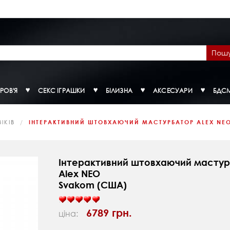
Пош
РОВ'Я
СЕКС ІГРАШКИ
БІЛИЗНА
АКСЕСУАРИ
БДС
ІКІВ
ІНТЕРАКТИВНИЙ ШТОВХАЮЧИЙ МАСТУРБАТОР ALEX NEO 
Інтерактивний штовхаючий масту
Alex NEO
Svakom (США)
6789 грн.
ціна: