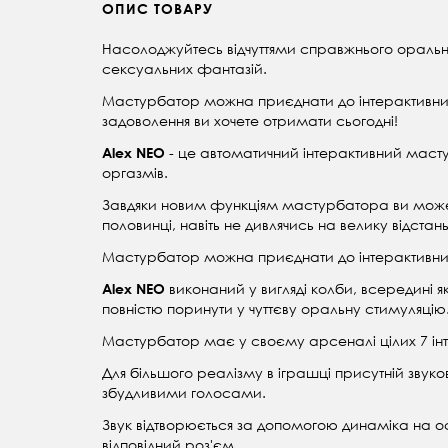
ОПИС ТОВАРУ
Насолоджуйтесь відчуттями справжнього ораль
сексуальних фантазій.
Мастурбатор можна приєднати до інтерактивних 
задоволення ви хочете отримати сьогодні!
- це автоматичний інтерактивний маст
Alex NEO
оргазмів.
Завдяки новим функціям мастурбатора ви може
половинці, навіть не дивлячись на велику відста
Мастурбатор можна приєднати до інтерактивних 
виконаний у вигляді колби, всередині я
Alex NEO
повністю поринути у чуттєву оральну стимуляцію
Мастурбатор має у своєму арсеналі цілих 7 інте
Для більшого реалізму в іграшці присутній звуков
збудливими голосами.
Звук відтворюється за допомогою динаміка на ос
відповідний роз'єм.