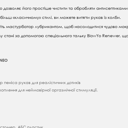
що дозволяє його простіше чистити та обробляти антисептиками 
ільш «класичному» стилі, ви можете витягти рукав із колби.
тіть мастурбатор лубрикантом, щоб насолодитися чудово мокр
му стані за допомогою спеціального тальку BlowYo Renewer, що
 NEO
р пеніса рукав для реалістичних дотиків
оплення для неймовірної оргазмічної стимуляції.
астомер, АБС пластик