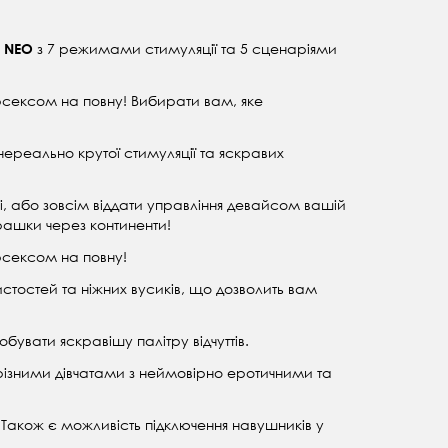
з 7 режимами стимуляції та 5 сценаріями
x NEO
рсексом на повну! Вибирати вам, яке
реально крутої стимуляції та яскравих
або зовсім віддати управління девайсом вашій
грашки через континенти!
рсексом на повну!
стостей та ніжних вусиків, що дозволить вам
увати яскравішу палітру відчуттів.
 з різними дівчатами з неймовірно еротичними та
 Також є можливість підключення навушників у