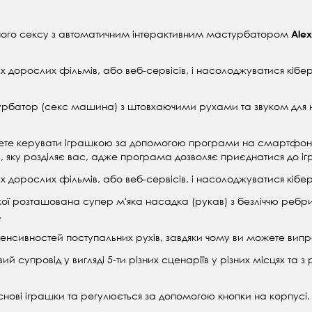
ного сексу з автоматичним інтерактивним мастурбатором
Ale
дорослих фільмів, або веб-сервісів, і насолоджуватися кібе
урбатор (секс машина) з штовхаючими рухами та звуком для не
те керувати іграшкою за допомогою програми на смартфоні, 
нь, яку розділяє вас, адже програма дозволяє приєднатися до і
дорослих фільмів, або веб-сервісів, і насолоджуватися кібе
кої розташована супер м'яка насадка (рукав) з безліччю ребри
.
нсивностей поступальних рухів, завдяки чому ви можете випроб
ий супровід у вигляді 5-ти різних сценаріїв у різних місцях та
нові іграшки та регулюється за допомогою кнопки на корпусі.