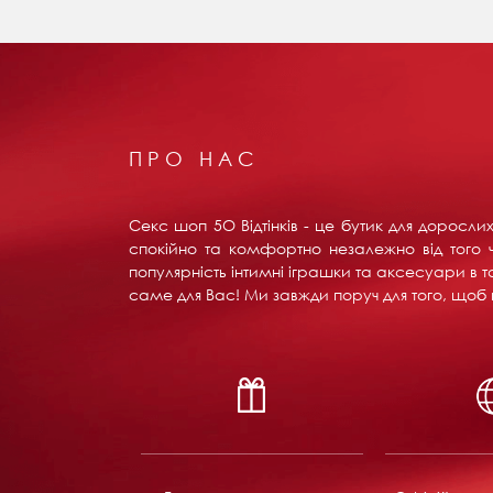
ПРО НАС
Секс шоп 5О Відтінків - це бутик для доросл
спокійно та комфортно незалежно від того ч
популярність інтимні іграшки та аксесуари в т
саме для Вас! Ми завжди поруч для того, щоб в