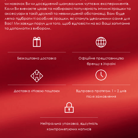
чи новачок Ви чи досвідчений шанувальник чуттєвих експериментів.
Коли Ви вивчаєте цікаві та набираючі популярність інтимні іграшки та
аксесуари в такій дружній та невимушеній обстановці, Вам буде
легко підібрати ті особливі іграшки, які стануть ідеальними саме для
Вас! Ми завжди поруч для того, щоб відповісти на всі Ваші запитання
та допомогти з вибором.
Безкоштовна доставка
Офіційне представництво
бренду в Україні
Доставка «Новою поштою»
Відправка
протягом 1 – 2 днів
після замовлення
Нейтральна упаковка, відсутність
компрометуючих написів