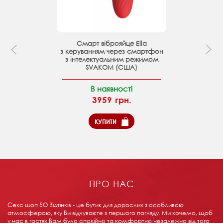
Смарт віброяйце Ella
з керуванням через смартфон
з інтелектуальним режимом
SVAKOM (США)
В наявності
3959 грн.
КУПИТИ
ПРО НАС
Секс шоп 5О Відтінків - це бутик для дорослих з особливою
атмосферою, яку Ви відчуваєте з першого погляду. Ми хочемо, щоб
у нас в гостях Вам було спокійно та комфортно незалежно від того