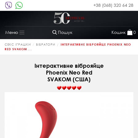
+38 (068) 320 64 28
Пошук
Кошик
0
Меню
Toggle
navigation
СЕКС ІГРАШКИ
ВІБРАТОРИ
ІНТЕРАКТИВНЕ ВІБРОЯЙЦЕ PHOENIX NEO
RED SVAKOM ...
Інтерактивне віброяйце
Phoenix Neo Red
SVAKOM (США)