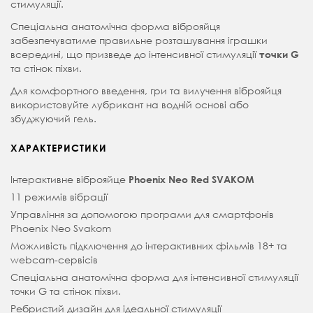
стимуляції.
Спеціальна анатомічна форма віброяйця
забезпечуватиме правильне розташування іграшки
всередині, що призведе до інтенсивної стимуляції
точки G
та стінок піхви.
Для комфортного введення, гри та вилучення віброяйця
використовуйте лубрикант на водній основі або
збуджуючий гель.
ХАРАКТЕРИСТИКИ
Інтерактивне віброяйце
Phoenix Neo Red SVAKOM
11 режимів вібрації
Управління за допомогою програми для смартфонів
Phoenix Neo Svakom
Можливість підключення до інтерактивних фільмів 18+ ​​та
webcam-сервісів
Спеціальна анатомічна форма для інтенсивної стимуляції
точки G та стінок піхви.
Ребристий дизайн для ідеальної стимуляції