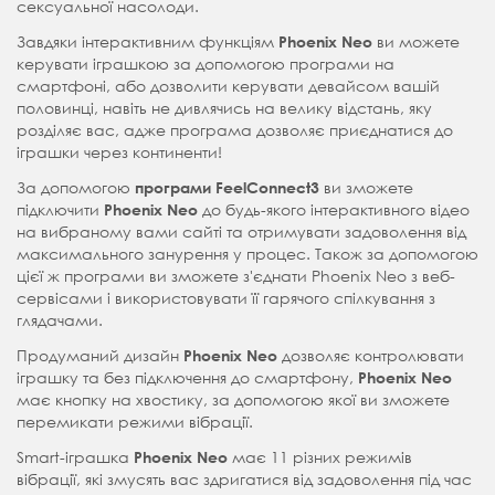
сексуальної насолоди.
Завдяки інтерактивним функціям
ви можете
Phoenix Neo
керувати іграшкою за допомогою програми на
смартфоні, або дозволити керувати девайсом вашій
половинці, навіть не дивлячись на велику відстань, яку
розділяє вас, адже програма дозволяє приєднатися до
іграшки через континенти!
За допомогою
ви зможете
програми FeelConnect3
підключити
до будь-якого інтерактивного відео
Phoenix Neo
на вибраному вами сайті та отримувати задоволення від
максимального занурення у процес. Також за допомогою
цієї ж програми ви зможете з'єднати Phoenix Neo з веб-
сервісами і використовувати її гарячого спілкування з
глядачами.
Продуманий дизайн
дозволяє контролювати
Phoenix Neo
іграшку та без підключення до смартфону,
Phoenix Neo
має кнопку на хвостику, за допомогою якої ви зможете
перемикати режими вібрації.
Smart-іграшка
має 11 різних режимів
Phoenix Neo
вібрації, які змусять вас здригатися від задоволення під час